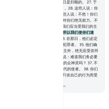
不互助呢？
26
.
不然！他们在今日是归顺的。
27
.
于
是他们大家走向前来，互相谈论，
28
.
这些人说：你
们确已用权力胁迫我们。
29
.
那些人说：不然！你们
自己原来不是信道者，
30
.
我们对你们绝无权力。不
然！你们是悖逆的民众。
31
.
故我们应当受我们的主
的判决，我们确是尝试的。
32
.
所以我们使你们迷
误，我们自己也确是迷误的。
33
.
在那日，他们必定
同受刑罚。
34
.
我必定这样对待犯罪者。
35
.
他们确
是这样的：有人对他们说：除真主外，绝无应受崇拜
的，他们就妄自尊大，
36
.
并且说：难道我们务必要
为一个狂妄的诗人，而抛弃我们的众神灵吗？
37
.
不
然！他昭示了真理，并证实了历代的使者。
38
.
你们
必定尝试痛苦的刑罚，
39
.
你们只依自己的行为而受
报酬。
-
Chinese Translation (Simplified) - Ma Jain
阅读《古兰经注》