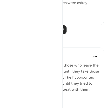
If we led you astray, we ourselves were astray.
(Verse 32)
0
0
阅读更多课程
反思
tareq abed
8年前
·
参考
节 33:13, 37:27-32
One lesson to draw from is that those who leave the
obedience of Allah will not rest until they take those
who are on his obedience them. The hypprocrites
here couldnt stop at retreating until they tried to
convince the companions to retreat with them.
Maybe t...
查看更多
1
0