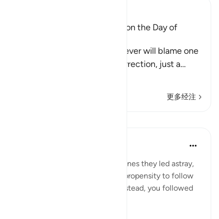
Ibn Kathir (Abridged)
The arguing of the Idolators on the Day of
Resurrection
Allah tells us that the disbeliever will blame one
another in the arena of Resurrection, just a
…
阅读更多
更多经注
课程
In the Shade of the Quran
31周前
·
参考
节 37:32
The misleaders will say to the ones they led astray,
you joined us because of your propensity to follow
error. We did nothing to you; instead, you followed
us in our error: