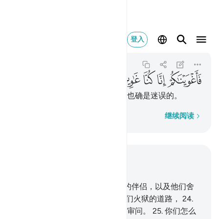
فاغويناكم انا كنا غاوين ٣٢
登入
As-Saffat
37:32
37:32
ﱲ
ﱳ
ﱴ
ﱵ
ﱶ
所以我们使你们迷误，我们自己也确是迷误的。
逐字逐句
继续阅读
结合上下文阅读
章 37, 页 447, Juz 23
22
.
你们应当集合不义者和他们的伴侣，以及他们舍
真主而崇拜的，
23
.
然后指示他们火狱的道路，
24
.
并拦住他们，因为他们的确要受审问。
25
.
你们怎么