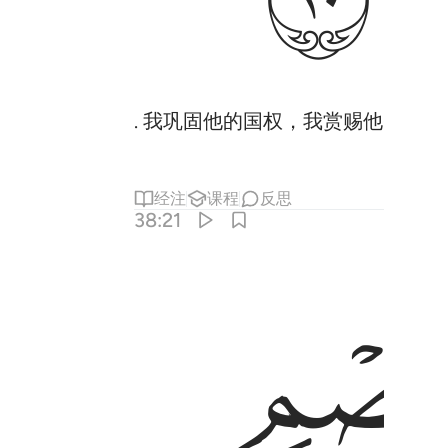
. 我巩固他的国权，我赏赐他智慧
经注
课程
反思
38:21