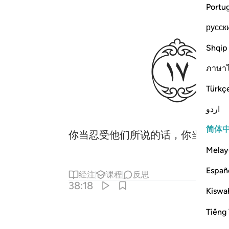
Portu
ﱍ
русск
Shqip
ภาษา
Türkç
اردو
简体
你当忍受他们所说的话，你当记忆我
Melay
Españ
经注
课程
反思
38:18
Kiswah
Tiếng 