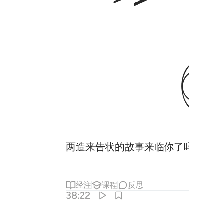
两造来告状的故事来临你了吗？当
经注
课程
反思
38:22