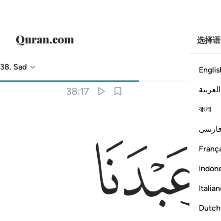
选择语
38. Sad
Englis
意译
: Chinese Translation (Simplified) - Ma Jian
العربية
38:17
বাংলা
ﱆ
ارسی
França
Indon
Italia
Dutch