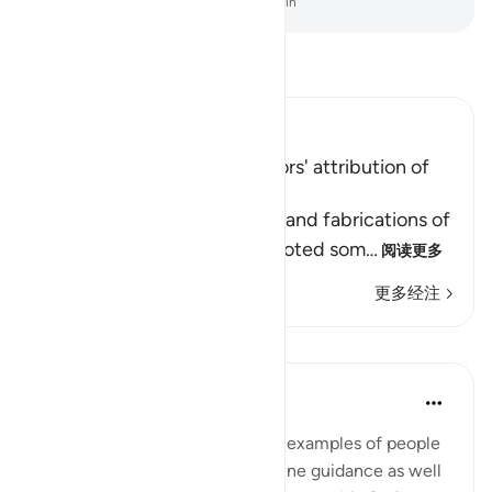
-
Chinese Translation (Simplified) - Ma Jain
阅读《古兰经注》
Ibn Kathir (Abridged)
Condemnation of the Idolators' attribution of
Offspring to Allah
Here Allah speaks of the lies and fabrications of
the idolators, when they devoted som
…
阅读更多
更多经注
课程
In the Shade of the Quran
31周前
·
参考
节 43:16
With such a clear exposition of examples of people
who benefit by, and follow, divine guidance as well