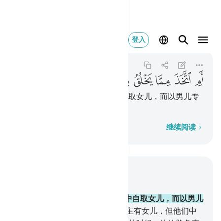
ام اتخذ مما يخلق بنات واصف
登入
Az-Zukhruf
43:16
43:16
ﲀ
ﲁ
ﲂ
ﲃ
ﲄ
ﲅ
ﲆ
ﲇ
难道他从自己所创造的众生中自取女儿，而以男儿专
归你们吗？
逐字逐句
继续阅读
结合上下文阅读
章 43, 页 490, Juz 25
16
.
难道他从自己所创造的众生中自取女儿，而以男儿
专归你们吗？
17
.
他们妄言至仁主有女儿，但他们中