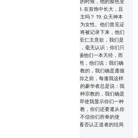
的一个人听说自己的妻子生女儿的时候，他的脸色变
成暗淡的，而且他是拗怒的。
18
.
在首饰中长大，且
不能雄辩者，难道他们以她归真主吗？
19
.
众天神本
是真主的奴仆，他们却以众天神为女性。他们曾见证
真主创造众天神吗？他们的见证将被记录下来，他们
也将被审问。
20
.
他们说：假若至仁主意欲，我们是
不会崇拜他们的。他们对于此说，毫无认识；你们只
是在说谎话。
21
.
难道以前我曾赐他们一本天经，而
他们是坚持那本天经的。
22
.
不然，他们说：我们确
已发现我们的祖先是信奉一种宗教的，我们确是遵循
他们的遗迹而得正道的。
23
.
在你之前，每逢我这样
派遣警告者到一个城市去，那里的豪华者总是说：我
们确已发现我们的祖先是信奉一种宗教的，我们确是
遵循他们的遗迹的。
24
.
他说：即使我显示你们一种
比你们祖先的宗教更为崇正的宗教，你们还要遵从你
们的祖先吗？他们说：我们确是不信你们所奉的使
命。
25
.
故我惩罚了他们，你看看否认正道者的结局
是怎样的！