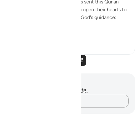
as those who go astray, God has sent this Qur'an
from on high. Thus, people who open their hearts to
it will benefit by it and receive God's guidance:
"Thus...
查看更多
1
0
阅读更多课程
笔记与反思
你对这节经文没有任何笔记或感想。
记录你的想法……