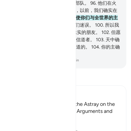
误者，
95
.
以及易卜劣厮的一些部队。
96
.
他们在火
狱中争辩着说：
97
.
指真主发誓，以前，我们确实在
明显的迷误中。
98
.
当日，我们使你们与全世界的主
同受崇拜。
99
.
惟有犯罪者使我们迷误。
100
.
所以我
们绝没有说情者，
101
.
也没有忠实的朋友。
102
.
但愿
我们将返回尘世，我们将要变成信道者。
103
.
天中确
有一个迹象，但他们大半不是信道的。
104
.
你的主确
是万能的，确是至慈的。
-
Chinese Translation (Simplified) - Ma Jain
阅读《古兰经注》
Ibn Kathir (Abridged)
Those Who have Taqwa and the Astray on the
Day of Resurrection, and the Arguments and
Sorrow of the Erring
وَأُزْلِفَتِ الْجَنَّةُ