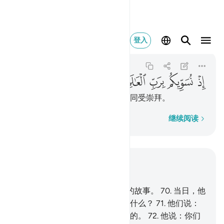
اذ نسويكم برب العالمين ٩٨
登入
Ash-Shu'ara
26:98
26:98
ﲔ
ﲕ
ﲖ
ﲗ
ﲘ
当日，我们使你们与全世界的主同受崇拜。
逐字逐句
继续阅读
结合上下文阅读
章 26, 页 371, Juz 19
69
.
你应当对他们宣读易卜拉欣的故事。
70
.
当日，他
对他的父亲和宗族说：你们崇拜什么？
71
.
他们说：
我们崇拜偶像，我们一直是虔诚的。
72
.
他说：你们