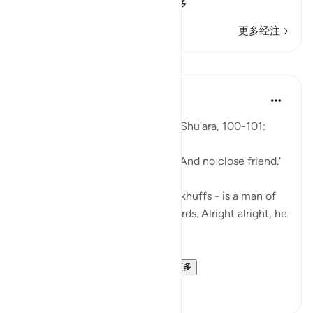
(And Paradise will be
…
阅读更多
更多经注
课程
Abu Eesa
5年前
·
参考
节 26:90-103, 26:105
So, Allah jalla wa 'ala says in al-Shu'ara, 100-101:
'Now we have no intercessors. And no close friend.'
My Dad - God bless his leather khuffs - is a man of
few words. Like, *very* few words. Alright alright, he
doesn't talk at all.
But the single piece of ...
查看更多
13
2