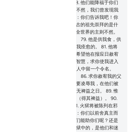
祈祷的时候，他们能听见吗？
73
.
他们能降福于你们
或降祸于你们吗？
74
.
他们说：不然，我们曾发现我
们的祖先是那样做的。
75
.
他说：你们告诉我吧！你
们所崇拜的是什么？
76
.
你们最古的祖先崇拜的是什
么？
77
.
他们确是我的仇敌，惟全世界的主则不然。
78
.
他是创造我，然后引导我的。
79
.
他是供我食，供
我饮的。
80
.
我害病时，是他使我痊愈的。
81
.
他将
使我死，然后使我复活。
82
.
我希望他在报应日赦宥
我的过失。
83
.
主啊！求你赐我智慧，求你使我进入
善人的行列。
84
.
求你为我在后人中留一个令名。
85
.
求你使我为极乐园的继承者。
86
.
求你赦宥我的父
亲，他确是迷误的。
87
.
求你不要凌辱我，在他们被
复活之日，
88
.
即财产和子孙都无裨益之日。
89
.
惟
带着一颗纯洁的心来见真主者，（得其裨益）。
90
.
乐园将被带到敬畏者的附近。
91
.
火狱将被陈列在邪
恶者的面前。
92
.
将要向他们说：你们以前舍真主而
崇拜的，如今在哪里呢？
93
.
他们能助你们呢？还是
他们能自助呢？
94
.
将被投入火狱中的，是他们和迷