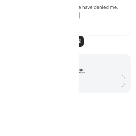
"He prayed: 'My Lord! My people have denied me.
So, judge decisively ...
查看更多
0
0
阅读更多课程
笔记与反思
你对这节经文没有任何笔记或感想。
记录你的想法……