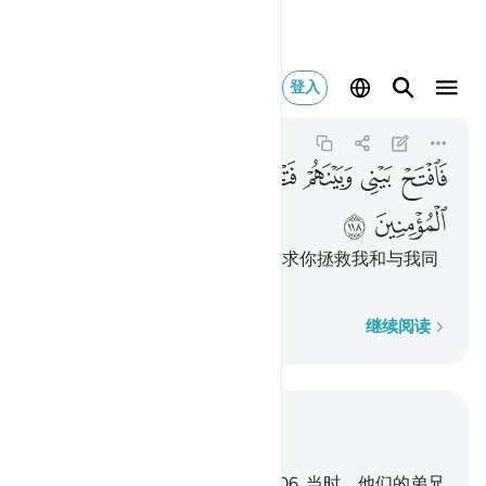
فافتح بيني وبينهم فتحا ون
登入
Ash-Shu'ara
26:118
26:118
ﱫ
ﱬ
ﱭ
ﱮ
ﱯ
ﱰ
ﱱ
ﱲ
ﱳ
ﱴ
求你在我与他们之间进行裁判，求你拯救我和与我同
在一起的信士们。
逐字逐句
继续阅读
结合上下文阅读
章 26, 页 372, Juz 19
105
.
努哈的宗族曾否认使者。
106
.
当时，他们的弟兄