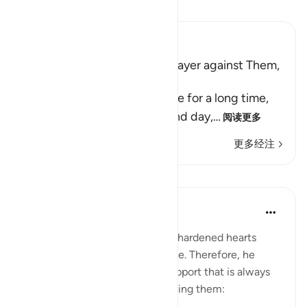
阅读《古兰经注》
Ibn Kathir (Abridged)
His People's Threat, Nuh's Prayer against Them,
and Their Destruction
Nuh stayed among his people for a long time,
calling them to Allah night and day,
…
阅读更多
更多经注
课程
In the Shade of the Quran
31周前
·
参考
节 26:117-118
Noah realized that his people's hardened hearts
would not soften to his message. Therefore, he
turned to the One source of support that is always
available to believers, never failing them: