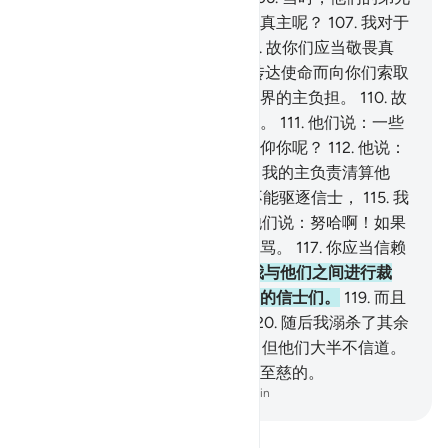
努哈对他们说：你们怎么不敬畏真主呢？
107
.
我对于
你们确是一个忠实的使者。
108
.
故你们应当敬畏真
主，应当服从我。
109
.
我不为传达使命而向你们索取
任何报酬；我的报酬，只由全世界的主负担。
110
.
故
你们应当敬畏真主，应当服从我。
111
.
他们说：一些
最卑贱的人追随你，我们怎能信仰你呢？
112
.
他说：
我不知道他们做了什么事。
113
.
我的主负责清算他
们，假若你们知道。
114
.
我绝不能驱逐信士，
115
.
我
只是一个直率的警告者。
116
.
他们说：努哈啊！如果
你不停止（宣传），你就必遭辱骂。
117
.
你应当信赖
万能的至慈的主。
118
.
求你在我与他们之间进行裁
判，求你拯救我和与我同在一起的信士们。
119
.
而且
看见你率众礼拜的种种动作。
120
.
随后我溺杀了其余
的人。
121
.
此中确有一个迹象，但他们大半不信道。
122
.
你的主，确是万能的，确是至慈的。
-
Chinese Translation (Simplified) - Ma Jain