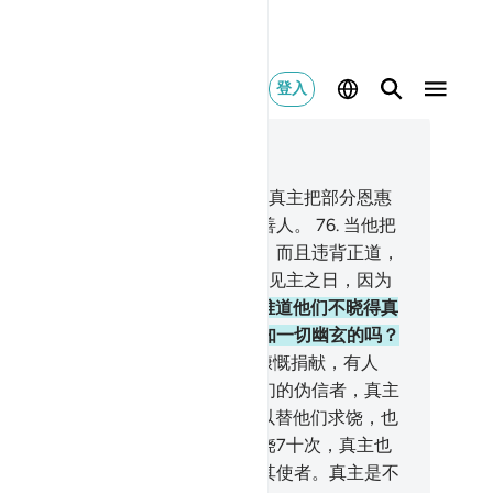
登入
合上下文阅读
, 页 199, Juz 10
.
他们中有些人，与真主缔约：如果真主把部分恩惠
赐我们，我们一定施舍，一定成为善人。
76
.
当他把
分恩惠赏赐他们的时候，他们吝啬，而且违背正道，
.
故真主使他们心中常怀伪信，直到见主之日，因为
们对真主爽约，而且常撒谎。
78
.
难道他们不晓得真
是知道他们的隐情和密谋的，是深知一切幽玄的吗？
道他们不晓得吗？
79
.
信士中有人慷慨捐献，有人
因为贫穷）只能出力，对于嘲笑他们的伪信者，真主
以嘲笑的刑罚报答他们。
80
.
你可以替他们求饶，也
以不替他们求饶。即使你替他们求饶7十次，真主也
会饶恕他们。因为他们不信真主及其使者。真主是不