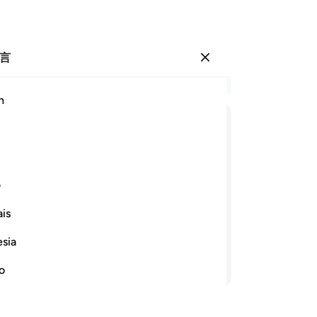
言
登入
结
h
章 9
75
ﲪ
ﲫ
ﲬ
ﲭ
ﲮ
ﲯ
赏
部
ﲴ
ﲵ
77
ف
他
is
主
的，是深知一切幽玄的吗？难道他们不
难
esia
（
继续阅读
将
no
可
不