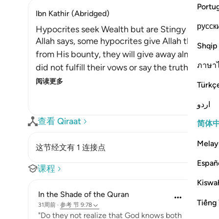
Portu
Ibn Kathir (Abridged)
русск
Hypocrites seek Wealth but are Stingy with Al
Allah says, some hypocrites give Allah their st
Shqip
from His bounty, they will give away alms and
ภาษา
did not fulfill their vows or say the truth with
阅读更多
Türkç
اردو
查看 Qiraat
简体
Melay
这节经文有 1 连接点
Españ
课程
Kiswah
In the Shade of the Quran
Tiếng 
31周前
·
参考
节 9:78
"Do they not realize that God knows both