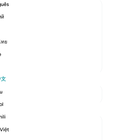
引
guês
-
Ch
ий
ms
rongest oaths that if He enriches them
笔
 be among the righteous. However, they
你
ไทย
 their words. The consequence of th
…
e
更多经注
中文
u
参见“连接点”
ol
反思
ili
Salah Sheikh
Việt
5年前
·
参考
节 3:134, 9:75-79
You don't become generous after you get