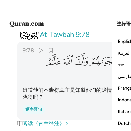
选择语
009
الم يعلموا ان الله يعلم سرهم ونجواهم و
At-Tawbah
9:78
Englis
9:78
العربية
ﲰ
ﲱ
ﲲ
ﲳ
বাংলা
ارسی
França
难道他们不晓得真主是知道他们的隐情和密谋
晓得吗？
Indon
逐字逐句
Italia
阅读《古兰经注》
Dutch