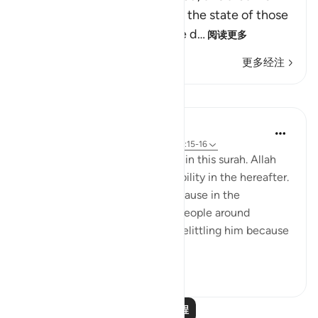
have described to you about the state of those
who are doomed, who will be d
…
阅读更多
更多经注
课程
Samia Mubarak
4年前
·
参考
节 25:75-76, 25:10, 25:24, 25:15-16
Go through these verses found in this surah. Allah
continues to pull us to true stability in the hereafter.
What a comfort! Especially because in the
beginning of the chapter, the people around
prophet Muhammad ﷺ were belittling him because
he didn’t have the ...
查看更多
22
2
阅读更多课程