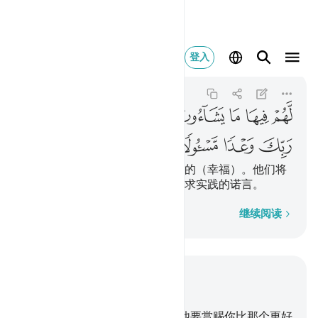
لهم فيها ما يشاءون خال
登入
Al-Furqan
25:16
25:16
ﱭ
ﱮ
ﱯ
ﱰ
ﱱﱲ
ﱳ
ﱴ
ﱵ
ﱶ
ﱷ
ﱸ
他们在乐园中得享受自己所意欲的（幸福）。他们将
永居其中，这是可以向你的主要求实践的诺言。
逐字逐句
继续阅读
结合上下文阅读
章 25, 页 361, Juz 18
10
.
圣洁哉真主！如果他意欲，他要赏赐你比那个更好