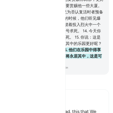
的，即下临诸河的一些果园，他要赏赐他一些大厦。
11
.
不然，他们否认复活时，我已为否认复活时者预备
烈火。
12
.
当他从远处看见他们的时候，他们听见爆
裂声和太息声。
13
.
当他们被枷锁着投入烈火中一个
狭隘地方的时候，他们在那里哀号求死。
14
.
今天你
们不要哀求一死，你们当哀求多死。
15
.
你说：这是
更好的呢？还是应许敬畏者永居其中的乐园更好呢？
它是他们所有的报酬和归宿，
16
.
他们在乐园中得享
受自己所意欲的（幸福）。他们将永居其中，这是可
以向你的主要求实践的诺言。
-
Chinese Translation (Simplified) - Ma Jain
阅读《古兰经注》
Ibn Kathir (Abridged)
Is the Fire better, or Paradise
Here Allah says: `O Muhammad, this that We