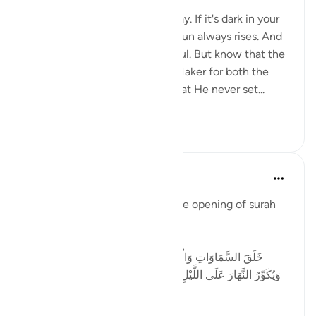
4年前
·
参考
节 40:65, 39:5
Allah created both night and day. If it's dark in your
life right now, be patient. The sun always rises. And
if it's light right now, be thankful. But know that the
sun must also set. Praise your Maker for both the
night and the day, and know that He never set...
查看更多
57
2
756
Tulayhah Tafsir Translations
5年前
·
参考
节 39:5
Allah describes Himself near the opening of surah
al-Zumar [39] by saying:
[خَلَقَ السَّمَاوَاتِ وَالْأَرْضَ بِالْحَقِّ ۖ يُكَوِّرُ اللَّيْلَ عَلَى النَّهَارِ
وَيُكَوِّرُ النَّهَارَ عَلَى اللَّيْلِ ۖ وَسَخَّرَ الشَّمْسَ وَالْقَمَرَ ۖ كُلٌّ يَجْرِي
لِأَجَلٍ مّ...
查看更多
1
0
67