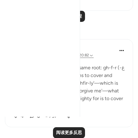
阅读更多课程
反思
J Yousef
8年前
·
参考
节 38:66, 40:42, 39:5, 71:10, 20:82
张贴在
The 99 Names of Allah
These Names comes from the same root: gh-f-r (غ-
ف-ر), which linguistically means to cover and
protect. When we say 'Rabby ighfir-ly'—which is
usually translated to 'My Lord, forgive me'—what
we are actually asking God Almighty for is to cover
our sin and prote...
查看更多
4
0
737
阅读更多反思