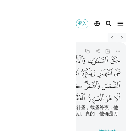
登入
Switch Quran.com to
English
خلق السماوات والارض ب
Az-Zumar
39:5
39:5
ﲭ
ﲮ
ﲯ
ﲰﲱ
ﲲ
ﲳ
ﲴ
ﲵ
ﲶ
ﲷ
ﲸ
ﲹﲺ
ﲻ
ﲼ
ﲽﲾ
ﲿ
ﳀ
ﳁ
ﳂﳃ
ﳄ
ﳅ
ﳆ
ﳇ
ﳈ
他本着真理，创造天地；他截夜补昼，截昼补夜；他
制服日月，各自运行，到一个定期。真的，他确是万
能的，确是至赦的。