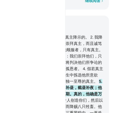
逐字逐句
继续阅读
结合上下文阅读
章 39, 页 458, Juz 23
1
.
这本经典是从万能的、至睿的真主降示的。
2
.
我降
示你这本包含真理的经典，你当崇拜真主，而且诚笃
地顺服他。
3
.
真的，应受诚笃的顺服者，只有真主。
舍真主而以偶像为保护者的人说：我们崇拜他们，只
为他们能使我们亲近真主。真主将判决他们所争论的
是非。真主必定不引导说谎者、孤恩者。
4
.
假若真主
欲收养儿女，他必从他所造的众生中拣选他所意欲
者。赞颂真主，超绝万物。他是独一至尊的真主。
5
.
他本着真理，创造天地；他截夜补昼，截昼补夜；他
制服日月，各自运行，到一个定期。真的，他确是万
能的，确是至赦的。
6
.
他从一个人创造你们，然后以
他的同类为他的配偶。他为你们而降赐八只牲畜。他
将你们造化在你们的母腹中，在三重黑暗中，一再造