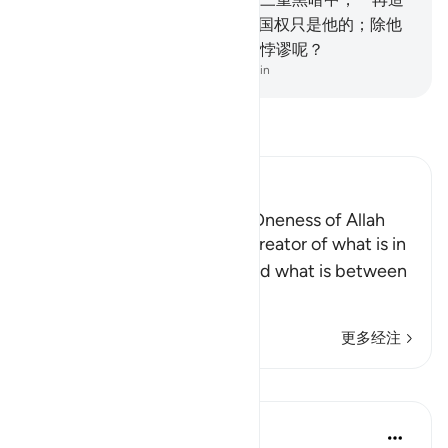
化你们。那是真主--你们的主，国权只是他的；除他
外，绝无应受崇拜的。你们怎么悖谬呢？
-
Chinese Translation (Simplified) - Ma Jain
阅读《古兰经注》
Ibn Kathir (Abridged)
Evidence of the Power and Oneness of Allah
Allah tells us that He is the Creator of what is in
the heavens and on earth, and what is between
them. He i
…
阅读更多
更多经注
课程
Yasmin Mogahed