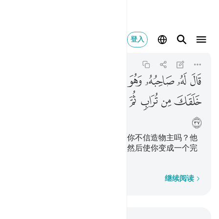
قال له صاحبه وهو يح
登入
Al-Kahf
18:37
18:37
ﱛ
ﱜ
ﱝ
ﱞ
ﱟ
ﱠ
ﱡ
ﱢ
ﱣ
ﱤ
ﱥ
ﱦ
ﱧ
ﱨ
ﱩ
ﱪ
ﱫ
他的朋友以辩驳的态度对他说：你不信造物主吗？他
创造你，先用泥土，继用精液，然后使你变成一个完
整的男子。
逐字逐句
继续阅读