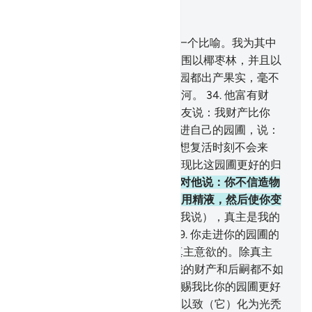
结合上下文阅读
章 18, 页 298, Juz 15
32
.
你以两个人的情况为他们打一个比喻。我为其中
的一个人创造了两个葡萄园，而围以椰枣林，并且以
两园之间的地方为耕地。
33
.
两园都出产果实，毫不
欠缺，并在两园之间，开凿一条河。
34
.
他富有财
产，故以矜夸的态度，对他的朋友说：我财产比你
多，人比你强。
35
.
他自负地走进自己的园圃，说：
我想这个园圃永不荒芜，
36
.
我想复活时刻不会来
临。即使我被召归主，我也能发现比这园圃更好的归
宿。
37
.
他的朋友以辩驳的态度对他说：你不信造物
主吗？他创造你，先用泥土，继用精液，然后使你变
成一个完整的男子。
38
.
但是（我说），真主是我的
主，我不以任何物配我的主。
39
.
你走进你的园圃的
时候，你怎么不说：'这件事是真主意欲的。除真主
外，我绝无能力！'如果你认为我的财产和后嗣都不如
你，
40
.
那末，我的主或许会赏赐我比你的园圃更好
的东西，而降霹雳于你的园圃，以致（它）化为光秃