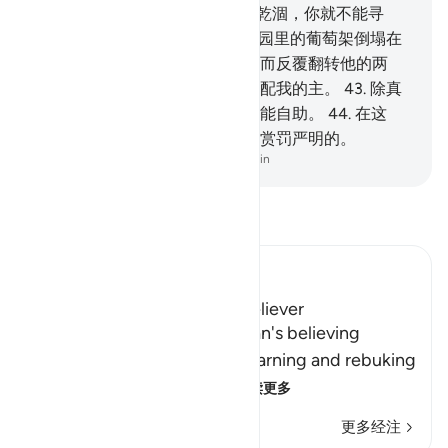
秃的土地；
41
.
或园里的水一旦乾涸，你就不能寻
求。
42
.
他的财产，全遭毁灭。园里的葡萄架倒塌在
地上，他为痛惜建设园圃的费用而反覆翻转他的两
掌，他说：但愿我没有把任何物配我的主。
43
.
除真
主外，没有群众援助他，他也不能自助。
44
.
在这
里，援助全归真实的真主，他是赏罚严明的。
-
Chinese Translation (Simplified) - Ma Jain
阅读《古兰经注》
Ibn Kathir (Abridged)
The Response of the Poor Believer
Allah tells us how the rich man's believing
companion replied to him, warning and rebuking
him for his disbelief in A
…
阅读更多
更多经注