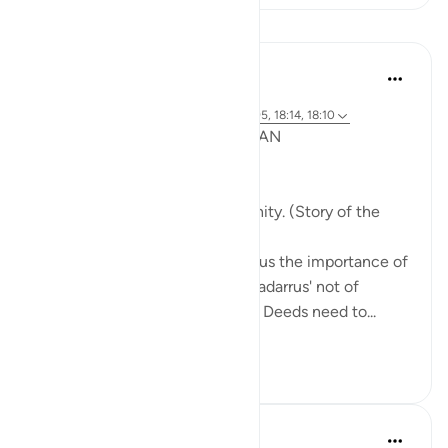
课程
Syaari Ab Rahman
去年
·
参考
节 18:65-70, 18:37-40, 18:16, 18:94-95, 18:14, 18:10
POST RAMADHAN ACTION PLAN
4 Deeds From AL KAHFI
1. Tie your heart to the community. (Story of the
youths of the Cave)
The youths of the Cave taught us the importance of
keeping with good company. 'Tadarrus' not of
recitation but Tadarrus of Good Deeds need to...
查看更多
15
4
J Yousef