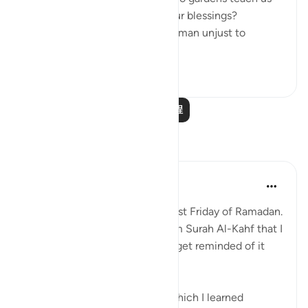
about the ultimate source of our blessings?
- In what way was the wealthy man unjust to
himse...
查看更多
2
0
阅读更多课程
反思
Muniba Ansari
21周前
·
参考
节 18:34, 18:37
SubhanAllah, it is already the last Friday of Ramadan.
I wanted to share a benefit from Surah Al-Kahf that I
learned 2 Ramadans ago, and I get reminded of it
every Friday when I read it.
I was listening to a lecture in which I learned