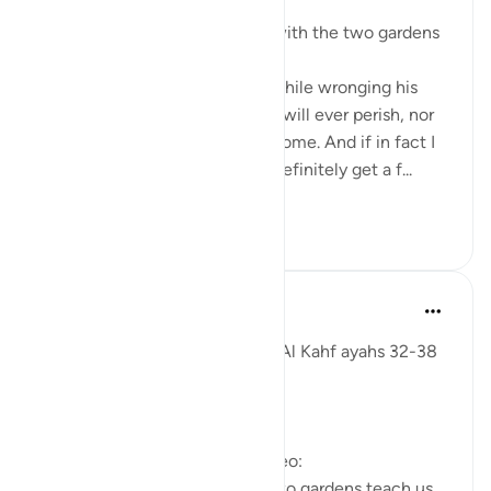
3年前
·
参考
节 18:35-38
Some reflections on the man with the two gardens
'And he entered his property, while wronging his
soul, saying, 'I do not think this will ever perish, nor
do I think the Hour will ˹ever˺ come. And if in fact I
am returned to my Lord, I will definitely get a f...
查看更多
28
3
Fadel Soliman
6年前
·
参考
节 18:32-38
Taddabor (pondering) of Surat Al Kahf ayahs 32-38
https://youtu.be/CDl39uVLO-Y
Questions answered in this video:
- What does the story of the two gardens teach us