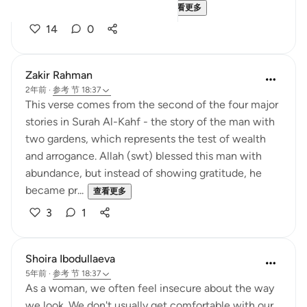
something so profound ab...
查看更多
14
0
Zakir Rahman
2年前
·
参考
节 18:37
This verse comes from the second of the four major
stories in Surah Al-Kahf - the story of the man with
two gardens, which represents the test of wealth
and arrogance. Allah (swt) blessed this man with
abundance, but instead of showing gratitude, he
became pr...
查看更多
3
1
Shoira Ibodullaeva
5年前
·
参考
节 18:37
As a woman, we often feel insecure about the way
we look. We don't usually get comfortable with our