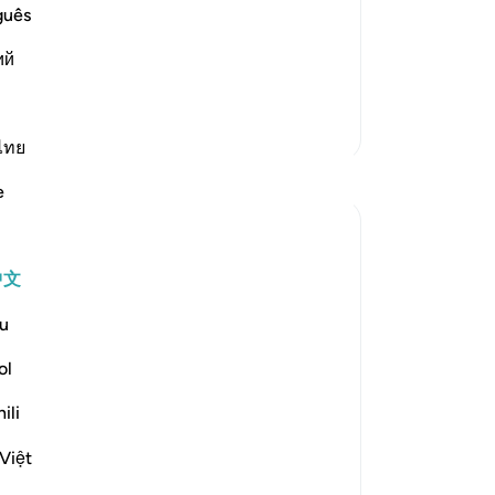
ncapability became clear, when truth
我
guês
 they resorted to using their power
他
ий
他
63
他
更多经注
评
ไทย
反思
后
e
会
无
Safia Khan
些
32周前
·
参考
节 21:69
中文
Have you ever felt hesitant to share what
吧
is bothering you?
我
u
That quiet fear that if you speak, you
他
might be humiliated?
他
ol
-
Ch
ili
We all experience this, don’t we?
Sharing our vulnerable side often feels
笔
Việt
like a threat. Why? Because we fear it may
你