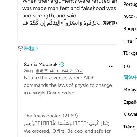
When their arguments were refuted and their i
Portu
was made manifest and falsehood was defeated,
and strength, and said:
русск
حَرِّقُوهُ وَانصُرُواْ ءَالِهَتَكُمْ إِن كُنتُمْ ف
…
阅读更多
Shqip
ภาษา
课程
Türkç
Samia Mubarak
اردو
2年前
·
参考
节 34:10, 11:44, 21:69
简体
Notice these verses where Allah
commands the laws of physic to change
Melay
in a single Divine order:
Españ
Kiswah
The fire is cooled (21:69)
یَـٰنَارُ كُونِی بَرۡدࣰا وَسَلَـٰمًا عَلَىٰۤ إِبۡرَ ٰ⁠هِیم
Tiếng 
We ordered, 'O fire! Be cool and safe for