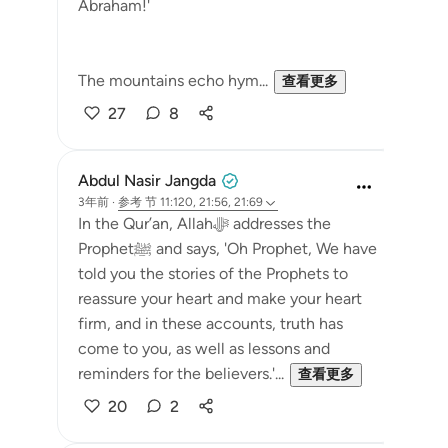
Abraham!'
The mountains echo hym...
查看更多
27
8
Abdul Nasir Jangda
3年前
·
参考
节 11:120, 21:56, 21:69
In the Qur’an, Allahﷻ addresses the
Prophetﷺ and says, 'Oh Prophet, We have
told you the stories of the Prophets to
reassure your heart and make your heart
firm, and in these accounts, truth has
come to you, as well as lessons and
reminders for the believers.'...
查看更多
20
2