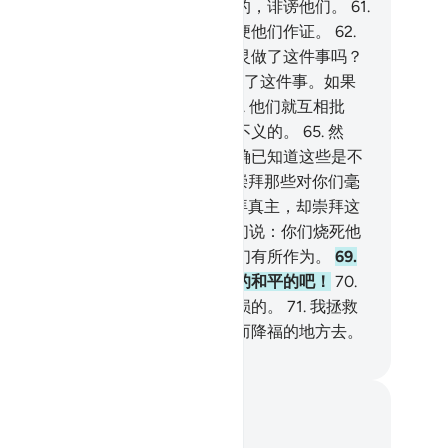
们曾听见一个青年，名叫易卜拉欣的，诽谤他们。
61
.
们说：你们把他拿到众人面前，以便他们作证。
62
.
们说：易卜拉欣啊！你对我们的神灵做了这件事吗？
.
他说：不然，是这个最大的偶像做了这件事。如果
们会说话，你们就问问他们吧。
64
.
他们就互相批
。随后说：你们（崇拜偶像）确是不义的。
65
.
然
，他们倒行逆施，（他们说）：你确已知道这些是不
说话的。
66
.
他说：你们舍真主而崇拜那些对你们毫
祸福的东西吗？
67
.
呸，你们不崇拜真主，却崇拜这
东西，难道你们不理解吗？
68
.
他们说：你们烧死他
！你们援助你们的神灵吧！如果你们有所作为。
69
.
说：火啊！你对易卜拉欣变成凉爽的和平的吧！
70
.
们想谋害他，但我使他们变成最亏损的。
71
.
我拯救
和鲁特，而使他俩迁移到我为世人而降福的地方去。
inese Translation (Simplified) - Ma Jain
记与反思
对这节经文没有任何笔记或感想。