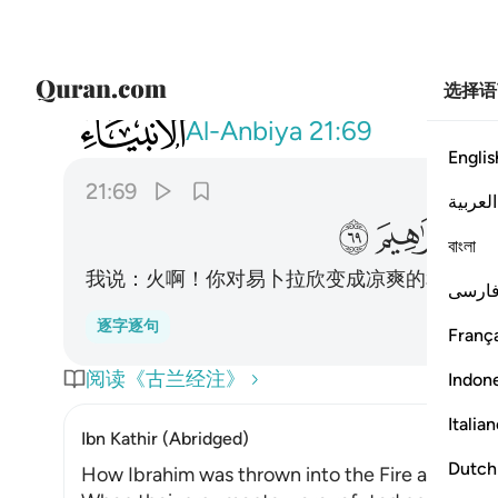
选择语
021
قلنا يا نار كوني بردا وسلاما على ابراهيم ٦٩
Al-Anbiya
21:69
Englis
21:69
العربية
ﲫ
ﲬ
ﲭ
বাংলা
我说：火啊！你对易卜拉欣变成凉爽的和平的
ارسی
逐字逐句
França
阅读《古兰经注》
Indon
Italia
Ibn Kathir (Abridged)
Dutch
How Ibrahim was thrown into the Fire and how A