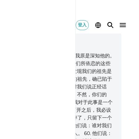
登入
合上下文阅读
1, 页 327, Juz 17
.
以前我确已把正直赏赐易卜拉欣，我原是深知他的。
.
当时，他对他的父亲和宗族说：你们所依恋的这些
像是什么东西？
53
.
他们说：我们发现我们的祖先是
拜他们的。
54
.
他说：你们和你们的祖先，确已陷于
显的迷误之中。
55
.
他们说：你是对我们说正经话
？还是和我们开玩笑呢？
56
.
他说：不然，你们的
，是天地的主，是天地的创造者，我对于此事是一个
人。
57
.
--指真主发誓，你们转身离开之后，我必设
毁掉你们的偶像。
58
.
他把偶像打碎了，只留下一个
大的，以便他们转回来问他。
59
.
他们说：谁对我们
神灵做了这件事呢？他确是不义的人。
60
.
他们说：