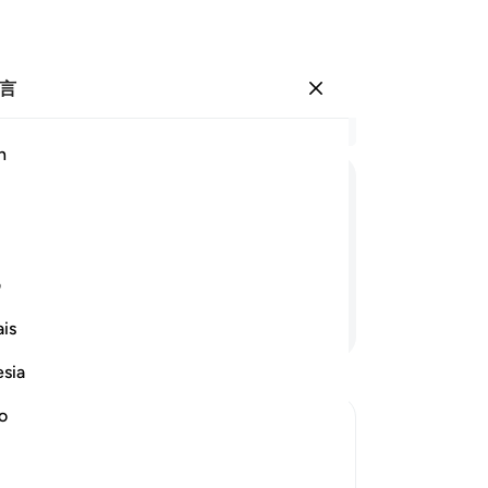
言
登入
结
h
章 2
51
ﲦ
ﲧ
ﲨ
ﲩ
ﲪ
52
雕
吧！
崇
ف
明
继续阅读
is
呢
主
esia
证
法
no
最
llah controlled it
的