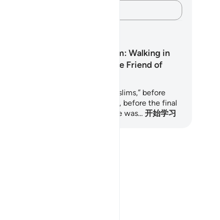
记录你的想法……
习计划
The Islam of Ibrahim: Walking in
the Footsteps of the Friend of
Allah
fore there was a nation called “Muslims,” before
velation flowed chapter by chapter, before the final
rm of our rituals was revealed, there was…
开始学习