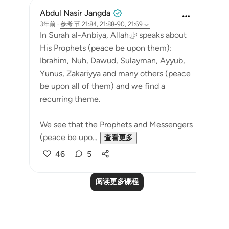
Abdul Nasir Jangda
3年前
·
参考
节 21:84, 21:88-90, 21:69
In Surah al-Anbiya, Allahﷻ speaks about
His Prophets (peace be upon them):
Ibrahim, Nuh, Dawud, Sulayman, Ayyub,
Yunus, Zakariyya and many others (peace
be upon all of them) and we find a
recurring theme.
We see that the Prophets and Messengers
(peace be upo...
查看更多
46
5
阅读更多课程