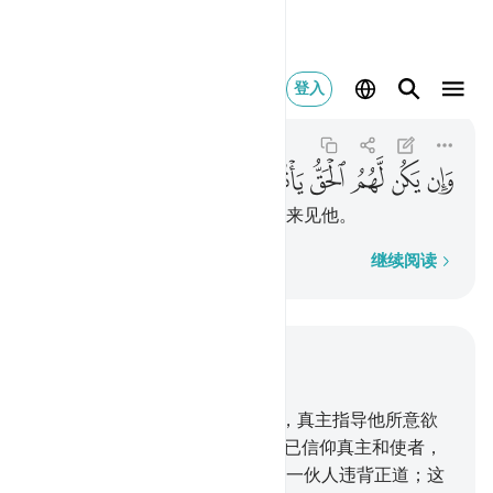
وان يكن لهم الحق ياتو
登入
An-Nur
24:49
24:49
ﲚ
ﲛ
ﲜ
ﲝ
ﲞ
ﲟ
ﲠ
ﲡ
如果他们有理，他们就贴服地忙来见他。
逐字逐句
继续阅读
结合上下文阅读
章 24, 页 356, Juz 18
46
.
我确已降示许多明白的迹象，真主指导他所意欲
者走向正路。
47
.
他们说：我们已信仰真主和使者，
我们已顺从了。此后，他们中有一伙人违背正道；这