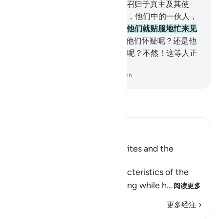
等人绝不是信士。
48
.
当他们被召归于真主及其使
者，以便他为他们而判决的时候，他们中的一伙人，
忽然规避。
49
.
如果他们有理，他们就贴服地忙来见
他。
50
.
他们心中有病呢？还是他们怀疑呢？还是他
们恐怕真主及其使者对他们不公呢？不然！这等人正
是不义的。
-
Chinese Translation (Simplified) - Ma Jain
阅读《古兰经注》
Ibn Kathir (Abridged)
The Treachery of the Hypocrites and the
Attitude of the Believers
Allah tells us about the characteristics of the
hypocrites who show one thing while h
…
阅读更多
更多经注