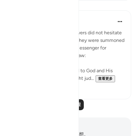
课程
In the Shade of the Quran
31周前
·
参考
节 24:48-49
Those who claimed to be believers did not hesitate
to contradict that claim when they were summoned
to put their disputes to God's Messenger for
judgement on the basis of His law:
"Whenever they are summoned to God and His
Messenger in order that he might jud...
查看更多
0
0
阅读更多课程
笔记与反思
你对这节经文没有任何笔记或感想。