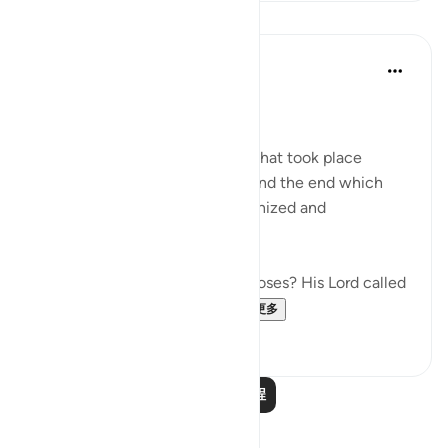
课程
In the Shade of the Quran
31周前
·
参考
节 79:15
Instructions Given to Moses
Here, we have an account of what took place
between Moses and Pharaoh, and the end which
Pharaoh met after he had tyrannized and
transgressed all bounds:
"Have you heard the story of Moses? His Lord called
out to him in the sacred...
查看更多
0
0
阅读更多课程