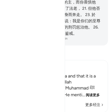
吗？
19
.
你愿意我引导你认识你的主，而你畏惧他
吗？'
20
.
他把那最大的迹象昭示了法老，
21
.
但他否
认，而且违抗。
22
.
然后，他转身而奔走。
23
.
於
是，召集民众，而且喊叫，
24
.
说：我是你们的至尊
的主。
25
.
故真主以后世和今世的刑罚惩治他。
26
.
对於畏惧的人们，此中确有一种鉴戒。
-
Chinese Translation (Simplified) - Ma Jain
阅读《古兰经注》
Ibn Kathir (Abridged)
Mentioning the Story of Musa and that it is a
Lesson for Those Who fear Allah
Allah informs His Messenger Muhammad ﷺ
about His Messenger Musa. He menti
…
阅读更多
更多经注