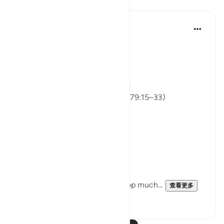
反思
ekaterina myachina
5周前
·
参考
节 91:9, 79:15-33, 20:44
From Recitation to Reflection
Would You Purify Yourself?
Some recitations stay with you.
Isha Prayer · Surah An-Naziʿat (79:15–33)
I thought I knew this passage.
I knew where it was heading.
Pharaoh.
Arrogance.
Downfall.
But this recitation made me stop much...
查看更多
14
2