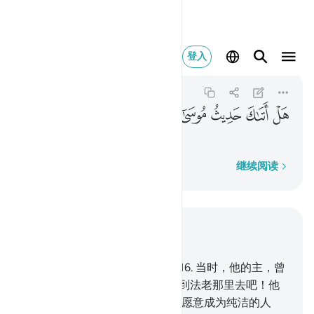
هل اتاك حديث موسى ١٥
登入
An-Nazi'at
79:15
79:15
ﳉ
ﳊ
ﳋ
ﳌ
ﳍ
穆萨的故事已来临你了吗？
逐字逐句
继续阅读
结合上下文阅读
章 79, 页 583, Juz 30
15
.
穆萨的故事已来临你了吗？
16
.
当时，他的主，曾
在圣谷杜洼中召唤他说：
17
.
你到法老那里去吧！他
确是悖逆的。
18
.
你对他说：'你愿意成为纯洁的人