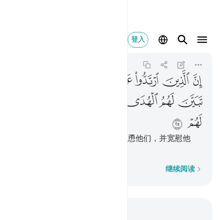
ان الذين ارتدوا على ادباره
登入
Muhammad
47:25
47:25
ﲈ
ﲉ
ﲊ
ﲋ
ﲌ
ﲍ
ﲎ
ﲏ
ﲐ
ﲑ
ﲒ
ﲓ
ﲔ
ﲕ
ﲖ
ﲗ
ﲘ
认清正道，然后叛道者，恶魔怂恿他们，并宽慰他
们。
逐字逐句
继续阅读
结合上下文阅读