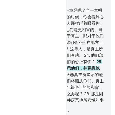
章 47, 页 509, Juz 26
20
.
信道的人们说：怎么不降示一章经呢？当一章明
确的经文降下，而其中提及战争的时候，你会看到心
中有病的人们将象临死时昏晕的人那样瞪着眼看你。
伤哉他们！
21
.
服从和婉辞，于他们是更相宜的。当
战争被决定的时候，假若他们忠于真主，那对于他们
是更好的。
22
.
假若你们执政，你们会不会在地方上
作恶，并断绝亲戚的关系呢？
23
.
这等人，是真主所
弃绝的，故他使他们变聋，使他们变瞎。
24
.
他们怎
么不沉思《古兰经》呢？难道他们的心上有锁？
25
.
认清正道，然后叛道者，恶魔怂恿他们，并宽慰他
们。
26
.
那是因为他们曾对那些厌恶真主所降示的迹
象者说：对于一部分的事情，我们将顺从你们。真主
知道他们的隐情。
27
.
当众天神打着他们的脸和背，
而使他们死亡的时候，他们将怎么办呢？
28
.
那是因
为他们顺从那触犯真主的事物，并厌恶他所喜悦的事
物，故他使他们的善功无效。
-
Chinese Translation (Simplified) - Ma Jain