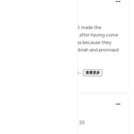
31周前
·
参考
节 47:25
Evil Conspiracy
The surah shows the reason that made the
hypocrites turn away from faith after having come
close to it. We learn that this was because they
conspired with the Jews of Madinah and promised
them help and support:
Those who turn their backs afte...
查看更多
0
0
Syaari Ab Rahman
2年前
·
参考
节 47:24-25
47 Days to RAMADHAN
Surah 47 Muhammad Ayat 24 - 25