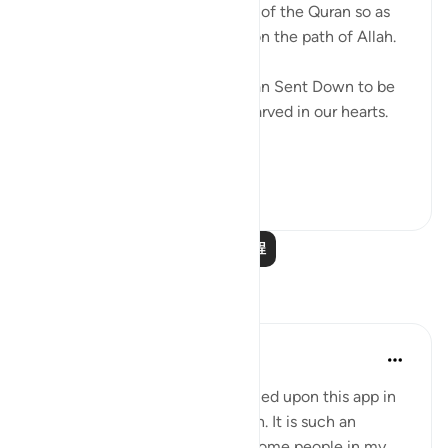
The Command to do 'tadabbur' of the Quran so as
to wipe out any fear of death on the path of Allah.
RAMADHAN is the month Quran Sent Down to be
not only on our lips but to be carved in our hearts.
#RAMAD...
查看更多
10
3
阅读更多课程
反思
Ashaari Imran bin Azman Shah
去年
·
参考
节 2:2, 47:23-25
#FiveLenses
post here. I stumbled upon this app in
the last 1-2 weeks alhamdulillah. It is such an
amazing thing, I suggested to some people in my