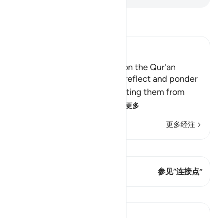
阅读《古兰经注》
Ibn Kathir (Abridged)
The Command to reflect upon the Qur'an
Commanding the people to reflect and ponder
upon the Qur'an, and prohibiting them from
turning away from it, Al
…
阅读更多
更多经注
查看 Qiraat
这节经文有 1 连接点
参见“连接点”
课程
In the Shade of the Quran