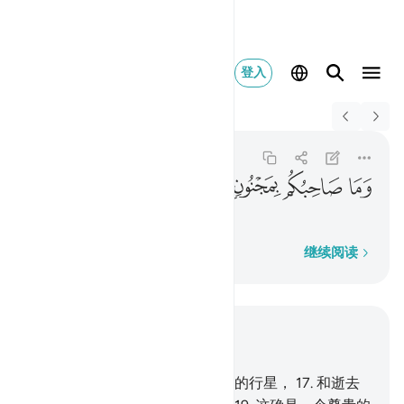
登入
Switch Quran.com to
English
وما صاحبكم بمجنون ٢٢
At-Takwir
81:22
81:22
ﲡ
ﲢ
ﲣ
ﲤ
你们的朋友，不是一个疯人，
逐字逐句
继续阅读
结合上下文阅读
章 81, 页 586, Juz 30
15
.
我誓以运行的众星--
16
.
没落的行星，
17
.
和逝去