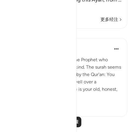
阅读更多
更多经注
课程
In the Shade of the Quran
32周前
·
参考
节 81:22-25
Here follows a description of the Prophet who
conveys this revelation to mankind. The surah seems
to say to the people addressed by the Qur'an: You
have known Muhammad very well over a
considerable length of time. He is your old, honest,
trusted friend. Why, t...
查看更多
0
0
349
阅读更多课程