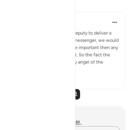
反思
tareq abed
8年前
·
参考
节 81:15-24
If a king sent his most trusted deputy to deliver a
message and not and ordinary messenger, we would
be sure the message bears more important then any
other message he normally sent. So the fact the
most honorable and trustworthy angel of the
heavens , Jibril...
查看更多
4
0
1,569
阅读更多反思
笔记与反思
你对这节经文没有任何笔记或感想。