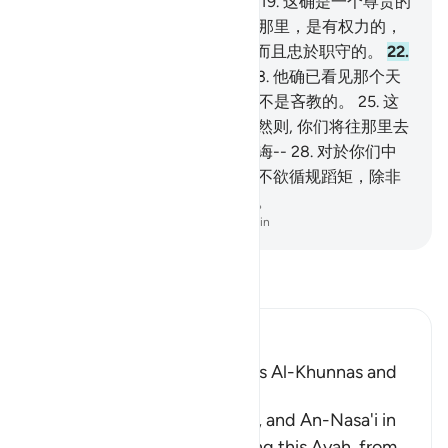
时的黑夜，
18
.
照耀时的早晨，
19
.
这确是一个尊贵的
使者的言辞，
20
.
他在宝座的主那里，是有权力的，
是有地位的，
21
.
是众望所归，而且忠於职守的。
22
.
你们的朋友，不是一个疯人，
23
.
他确已看见那个天
使在明显的天边，
24
.
他对幽玄不是吝教的。
25
.
这
不是被放逐的恶魔的言辞，
26
.
然则, 你们将往那里去
呢？
27
.
这只是对於全世界的教诲--
28
.
对於你们中
欲循规蹈矩者的教诲，
29
.
你们不欲循规蹈矩，除非
真主--全世界的主--意欲的时候。
-
Chinese Translation (Simplified) - Ma Jain
阅读《古兰经注》
Ibn Kathir (Abridged)
The Explanation of the Words Al-Khunnas and
Al-Kunnas
Muslim recorded in his Sahih, and An-Nasa'i in
his Book of Tafsir, in explaining this Ayah, from
…