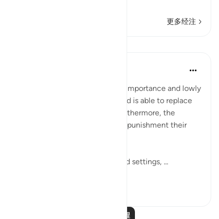
阅读更多
更多经注
课程
In the Shade of the Quran
31周前
·
参考
节 70:40-41
Confirming the unbelievers' unimportance and lowly
status, the surah states that God is able to replace
them with better creatures. Furthermore, the
unbelievers cannot escape the punishment their
actions deserve:
By the Lord of all star risings and settings, ...
查看更多
0
0
阅读更多课程