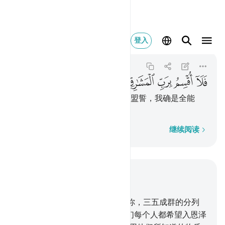
فلا اقسم برب المشارق وال
登入
Al-Ma'arij
70:40
70:40
ﳨ
ﳩ
ﳪ
ﳫ
ﳬ
ﳭ
ﳮ
ﳯ
不然，我以一切东方和西方的主盟誓，我确是全能
的，
逐字逐句
继续阅读
结合上下文阅读
章 70, 页 569, Juz 29
36
.
不信道的人们，怎么注视著你，三五成群的分列
37
.
在你的左右呢？
38
.
难道他们每个人都希望入恩泽