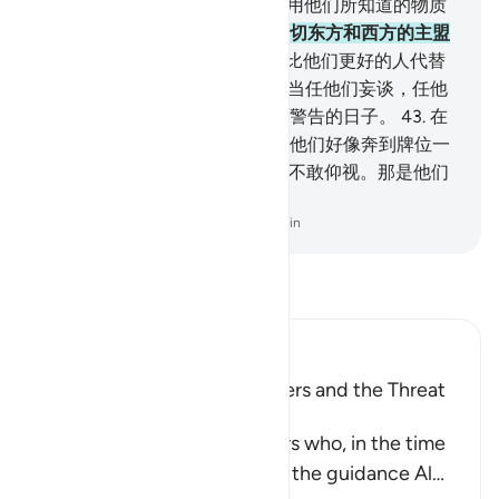
的乐园吗？
39
.
绝不然！我确已用他们所知道的物质
创造了他们。
40
.
不然，我以一切东方和西方的主盟
誓，我确是全能的，
41
.
我能以比他们更好的人代替
他们，我不是无能的。
42
.
你应当任他们妄谈，任他
们游戏，直到他们看到他们所被警告的日子。
43
.
在
那日，他们将从坟中出来奔走，他们好像奔到牌位一
样，
44
.
同时，他们身遭凌辱，不敢仰视。那是他们
被警告的日子。
-
Chinese Translation (Simplified) - Ma Jain
阅读《古兰经注》
Ibn Kathir (Abridged)
The Rebuke of the Disbelievers and the Threat
against Them
Allah rebukes the disbelievers who, in the time
of the Prophet , saw him and the guidance Al
…