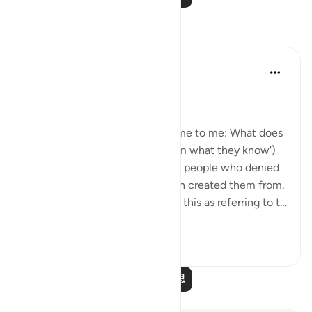
反思
Ayyuub El Addouti
2年前
·
参考
节 70:39-40
While reciting, this thought came to me: What does
Allah mean by 'مما يعلمون' ('from what they know')
in context? It suggests that the people who denied
the messenger know what Allah created them from.
The Tafsir of Ibn Kathir explains this as referring to t...
查看更多
1
1
阅读更多反思