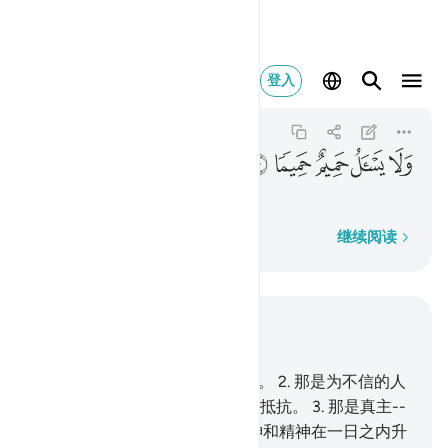
ولا يسال حميم حميما ١٠
登入
Al-Ma'arij
70:10
70:10
ﳍ
ﳎ
ﳏ
ﳐ
ﳑ
亲戚相见不相问。
逐字逐句
继续阅读
结合上下文阅读
章 70, 页 568, Juz 29
1
.
有人曾请求一种将发生的刑罚。
2
.
那是为不信的人
们而预定的，没有任何人能加以抵抗。
3
.
那是真主--
天梯的主宰--发出的，
4
.
众天神和精神在一日之内升