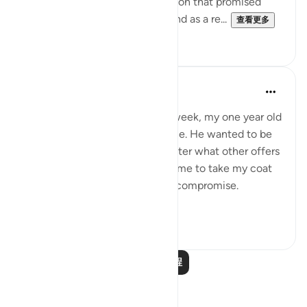
celestial events will take place on that promised
day, the Day of Resurrection, and as a re...
查看更多
0
0
Hammad Fahim
2年前
·
参考
节 43:67-70, 70:8-14
After being away for almost a week, my one year old
son was super excited to see me. He wanted to be
picked up and held, and no matter what other offers
were proposed to him to allow me to take my coat
off, he would not for a second compromise.
SubhanAllah. Al...
查看更多
31
14
阅读更多课程
反思