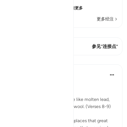
يَوْمَ تَكُونُ السَّمَآءُ كَالْمُهْلِ
(The Day that the sky wi
…
阅读更多
更多经注
查看 Qiraat
这节经文有 1 连接点
参见“连接点”
课程
In the Shade of the Quran
31周前
·
参考
节 70:8-14
Celestial Events
On the day when the sky will be like molten lead,
and the mountains like tufts of wool. (Verses 8-9)
The Qur'an mentions in several places that great