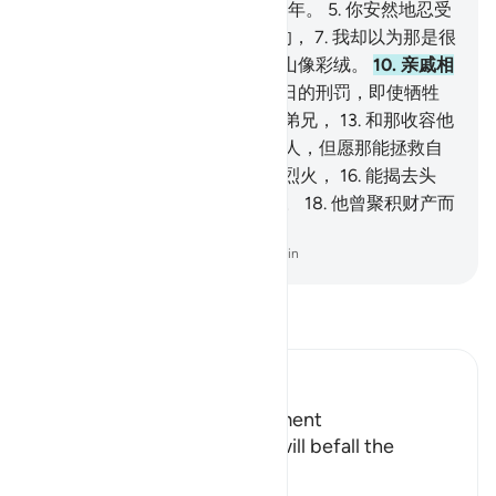
到他那里。那一日的长度是五万年。
5
.
你安然地忍受
吧。
6
.
他们以为那刑罚是很远的，
7
.
我却以为那是很
近的。
8
.
在那日天像熔铜，
9
.
山像彩绒。
10
.
亲戚相
见不相问。
11
.
罪人愿意赎取那日的刑罚，即使牺牲
他的儿女、
12
.
他的妻子、他的弟兄，
13
.
和那收容他
的血族，
14
.
以及大地上所有的人，但愿那能拯救自
己。
15
.
绝不然，那确是发焰的烈火，
16
.
能揭去头
皮，
17
.
能召唤转身而逃避的人。
18
.
他曾聚积财产而
加以保藏，
-
Chinese Translation (Simplified) - Ma Jain
阅读《古兰经注》
Ibn Kathir (Abridged)
Terrors of the Day of Judgement
Allah says that the torment will befall the
disbelievers.