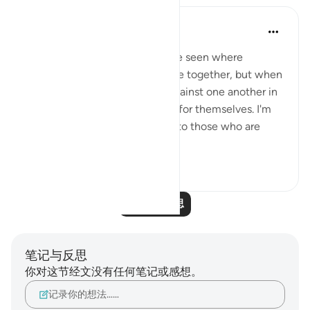
A Siddiqui
4年前
·
参考
节 70:10-14, 29:12
How many court cases have we seen where
multiple people commit a crime together, but when
they are caught, they testify against one another in
order to get a lighter sentence for themselves. I'm
sure this comes as a big shock to those who are
being testified ...
查看更多
27
2
阅读更多反思
笔记与反思
你对这节经文没有任何笔记或感想。
记录你的想法……