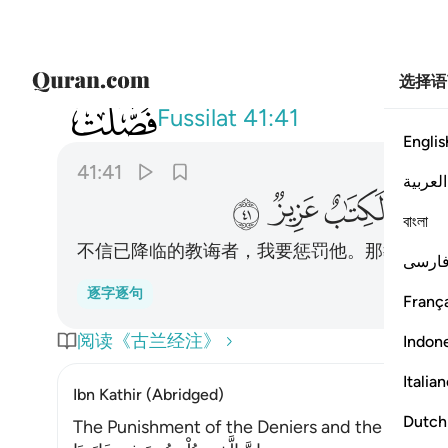
选择语
041
ان الذين كفروا بالذكر لما جاءهم وانه 
Fussilat
41:41
Englis
41:41
العربية
ﱾ
ﱿ
ﲀ
ﲁ
বাংলা
不信已降临的教诲者，我要惩罚他。那教诲确
ارسی
逐字逐句
França
阅读《古兰经注》
Indon
Italia
Ibn Kathir (Abridged)
Dutch
The Punishment of the Deniers and the Descrip