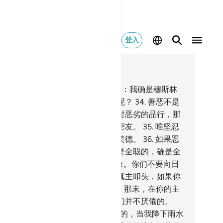
登入
合上下文阅读
1, 页 481, Juz 24
.
召人信仰真主，力行善功，并且说：我确是穆斯林
人，在言辞方面，有谁比他更优美呢？
34
.
善恶不是
样的。你应当以最优美的品行去对付恶劣的品行，那
，与你相仇者，忽然间会变得亲如密友。
35
.
唯坚忍
，获此美德，唯有大福分者，获此美德。
36
.
如果恶
怂恿你，你应当求庇于真主。他确是全聪的，确是全
的。
37
.
昼夜与日月，都是他的迹象。你们不要向日
叩头，你们应当向创造那些迹象的真主叩头，如果你
是崇拜他的话。
38
.
如果他们自大，那末，在你的主
里的众天神，则是昼夜赞颂他，他们并不厌倦的。
此处叩头！）※
39
.
你看大地是干枯的，当我降下雨水