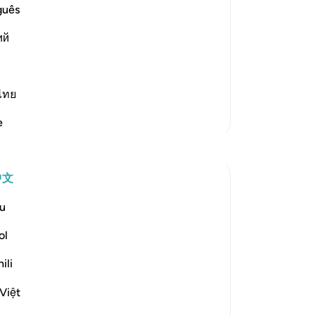
的
guês
 "Al-Ilhad means putting words in their
大
means disbelief and obstinate
ий
的
见
安
明
ไทย
罚
更多经注
e
后
反思
对
确
中文
国
Mohammad Elshinawy
节
32周前
·
参考
节 41:41
u
张贴在
Changed by the Quran
说
Mightier than mountains…
而
ol
-
Ch
While nobody can change the Quran, the
ili
Quran can change anybody.
笔
Việt
28
2
你