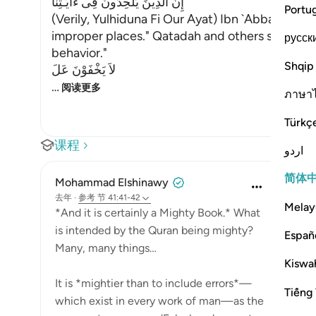
إِنَّ الَّذِينَ يُلْحِدُونَ فِى ءَايَـتِنَا
Portu
(Verily, Yulhiduna Fi Our Ayat) Ibn `Abbas said,
improper places." Qatadah and others said, "It 
русск
behavior."
Shqip
لاَ يَخْفَوْنَ عَلَ
…
阅读更多
ภาษา
Türkç
课程
اردو
简体
Mohammad Elshinawy
去年
·
参考
节 41:41-42
Melay
*And it is certainly a Mighty Book.* What
is intended by the Quran being mighty?
Españ
Many, many things…
Kiswah
It is *mightier than to include errors*—
Tiếng 
which exist in every work of man—as the