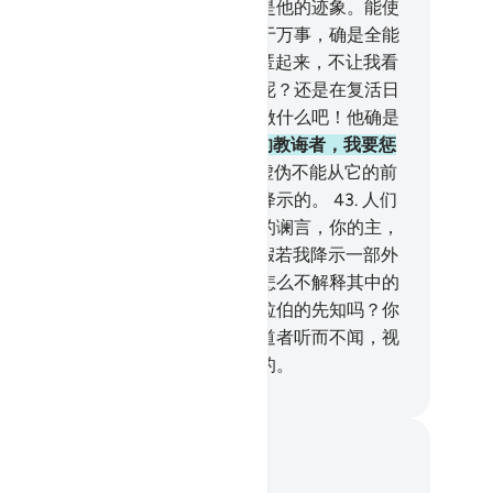
时候，它便活动而膨胀起来，这也是他的迹象。能使
地复活者，必能使死人复活，他对于万事，确是全能
。
40
.
曲解我的迹象者，必不能隐匿起来，不让我看
他们。是在复活日被投入火狱者好呢？还是在复活日
全者好呢？你们要做什么，就随便做什么吧！他确是
察你们的行为的。
41
.
不信已降临的教诲者，我要惩
他。那教诲确是坚固的经典。
42
.
虚伪不能从它的前
进攻它，它是从至睿的，可颂的主降示的。
43
.
人们
你说的，不过是以往对众使者说过的谰言，你的主，
是有赦宥的，确是有痛惩的。
44
.
假若我降示一部外
语的《古兰经》，他们必定会说：怎么不解释其中的
文呢？一部外国语的经典和一个阿拉伯的先知吗？你
：它是信道者的向导和药方；不信道者听而不闻，视
不见，因为这些人是从远处被喊叫的。
inese Translation (Simplified) - Ma Jain
记与反思
对这节经文没有任何笔记或感想。