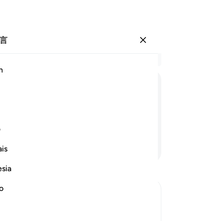
言
登入
结
h
章 4
33
ﱷ
ﱸ
ﱹ
ﱺ
ﱻ
ﱼﱽ
的
一
是坚固的经典。
末
ف
者
继续阅读
is
魔
知
esia
月
们
no
那
tion of the Qur'an
（