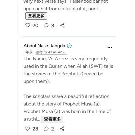
very next verse says, 'Falsehood cannot
approach it from in front of it, nor f...
查看更多
20
8
Abdul Nasir Jangda
5年前
·
参考
节 41:41-42
The Name, 'Al Azeez' is very frequently
used in the Qur’an when Allah (SWT) tells
the stories of the Prophets (peace be
upon them).
The scholars share a beautiful reflection
about the story of Prophet Musa (a).
Prophet Musa (a) was born in the time of
a ruthl...
查看更多
28
2