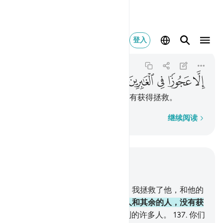
الا عجوزا في الغابرين ١٣٥
登入
As-Saffat
37:135
37:135
ﱨ
ﱩ
ﱪ
ﱫ
ﱬ
惟有一个老妇人和其余的人，没有获得拯救。
逐字逐句
继续阅读
结合上下文阅读
章 37, 页 451, Juz 23
133
.
鲁特确是使者。
134
.
当时，我拯救了他，和他的
全体信徒；
135
.
惟有一个老妇人和其余的人，没有获
得拯救。
136
.
然后，我毁灭了别的许多人。
137
.
你们