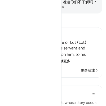
的确朝夕经过他们的遗迹，
138
.
难道你们不了解吗？
-
Chinese Translation (Simplified) - Ma Jain
阅读《古兰经注》
Ibn Kathir (Abridged)
The Destruction of the People of Lut (Lot)
Allah tells us that He sent His servant and
Messenger Lut, peace be upon him, to his
people, and they denied
…
阅读更多
更多经注
课程
In the Shade of the Quran
31周前
·
参考
节 37:133-138
Here, we take a brief look at Lot, whose story occurs