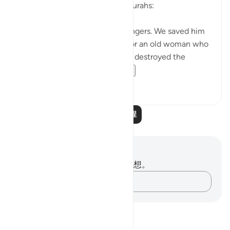
after Abraham's story in other surahs:
Lot was also one of Our messengers. We saved him
and all his household, except for an old woman who
stayed behind. Then We utterly destroyed the
others. Surely you pa...
查看更多
0
0
阅读更多课程
笔记与反思
你对这节经文没有任何笔记或感想。
记录你的想法……