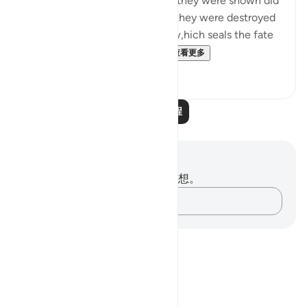
but the communities to which they were shown did
not believe as a result. Hence, they were destroyed
in accordance with God's law w,hich seals the fate
of any community which c...
查看更多
0
0
阅读更多课程
笔记与反思
你对这节经文没有任何笔记或感想。
记录你的想法……