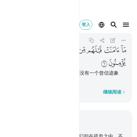
ما امنت قبلهم من قرية
登入
Al-Anbiya
21:6
21:6
ﲂ
ﲃ
ﲄ
ﲅ
ﲆ
ﲇﲈ
ﲉ
ﲊ
ﲋ
在他们之前，我所毁灭的城市，没有一个曾信迹象
的。现在，他们会信迹象吗？
逐字逐句
继续阅读
结合上下文阅读
章 21, 页 322, Juz 17
1
.
对众人的清算已经临近了，他们却在疏忽之中，不