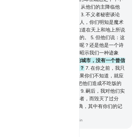
加以思维。
2
.
每逢有新的记念，从他们的主降临他
们，他们倾听它，并加以嘲笑。
3
.
不义者秘密谈论
说：这只是一个象你们一样的凡人，你们明知是魔术
而顺从他吗？
4
.
他说：我的主知道在天上和地上所说
的话，他确是全聪的，确是全知的。
5
.
但他们说：这
是痴人说梦呢？还是他捏造谎言呢？还是他是一个诗
人呢？教他象古代的众使者那样昭示我们一种迹象
吧。
6
.
在他们之前，我所毁灭的城市，没有一个曾信
迹象的。现在，他们会信迹象吗？
7
.
在你之前，我只
派遣了曾奉启示的许多男人；如果你们不知道，就应
当询问 精通记念者。
8
.
我没有把他们造成不吃饭的
肉身，他们也不是长生不老的。
9
.
嗣后，我对他们实
践诺约，故拯救他们和我所意欲者，而毁灭了过分
者。
10
.
我确已降示你们一本经典，其中有你们的记
念，难道你们不了解吗？
-
Chinese Translation (Simplified) - Ma Jain