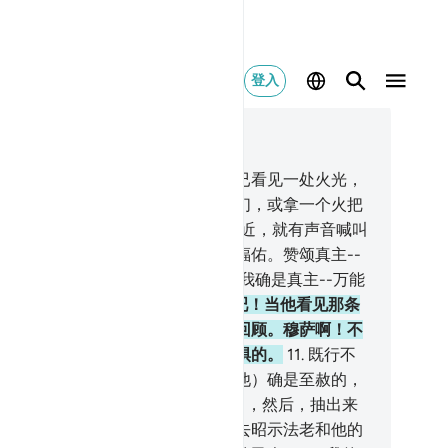
登入
合上下文阅读
7, 页 377, Juz 19
当日，穆萨曾对他的家属说：我确已看见一处火光，
将从有火的地方带一个消息来给你们，或拿一个火把
给你们烤火。
8
.
他到了那个火的附近，就有声音喊叫
说：在火的附近和四周的人，都蒙福佑。赞颂真主--
世界的主，超绝万物。
9
.
穆萨啊！我确是真主--万能
、至睿的主。
10
.
你抛下你的手杖吧！当他看见那条
杖蜿蜒如蛇时，就转脸逃避，不敢回顾。穆萨啊！不
畏惧，使者们在我这里，确是不畏惧的。
11
.
既行不
，然后改过从善者除外，我（对于他）确是至赦的，
是至慈的。
12
.
你把手插入你的怀中，然后，抽出来
将白亮亮的。确无恶疾。这是派你去昭示法老和他的