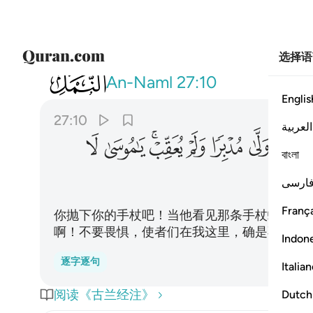
选择语
027
والق عصاك فلما راها تهتز كانها جان و
An-Naml
27:10
Englis
27:10
العربية
ﲣ
ﲤ
ﲥ
ﲦ
ﲧﲨ
ﲩ
ﲪ
বাংলা
ﲱ
ارسی
França
你抛下你的手杖吧！当他看见那条手杖蜿蜒如
啊！不要畏惧，使者们在我这里，确是不畏惧
Indon
逐字逐句
Italia
阅读《古兰经注》
Dutch