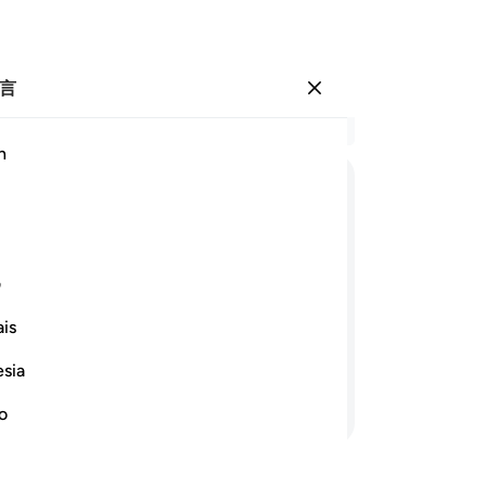
言
登入
结
h
章 2
7
.
ﲜ
ﲝﲞ
ﲟ
ﲠ
ﲡ
ﲢ
我
一
ﲫ
ﲬ
ﲭ
ﲮ
ﲯ
ﲰ
他
ف
全
is
的
蛇时，就转脸逃避，不敢回顾。穆萨
手
的。
esia
要
继续阅读
义
no
确
它