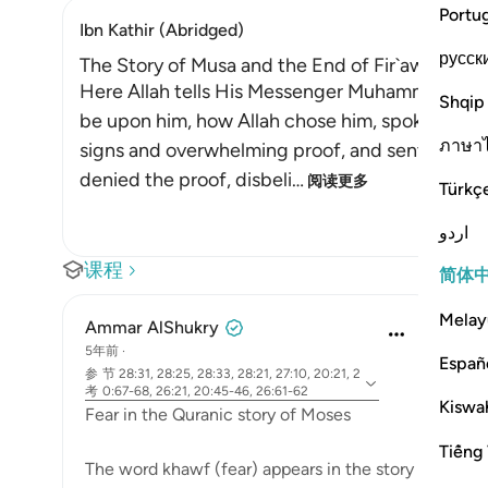
Portu
Ibn Kathir (Abridged)
русск
The Story of Musa and the End of Fir`awn
Here Allah tells His Messenger Muhammad ﷺ about what happened to Musa, peace
Shqip
be upon him, how Allah chose him, spoke with 
ภาษา
signs and overwhelming proof, and sent him to 
denied the proof, disbeli
…
阅读更多
Türkç
اردو
课程
简体
Melay
Ammar AlShukry
5年前
·
Españ
参
节 28:31, 28:25, 28:33, 28:21, 27:10, 20:21, 2
考
0:67-68, 26:21, 20:45-46, 26:61-62
Kiswah
Fear in the Quranic story of Moses
Tiếng 
The word khawf (fear) appears in the story