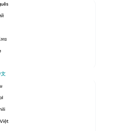
百
guês
许
ий
术
慢
-
Ch
him and gave him mighty, dazzling
ไทย
Fir`awn and his people, but they
笔
e
你
更多经注
反思
中文
u
R Hussain-Farnsworth
5周前
·
参考
节 27:10
ol
SubhanAllah, this verse is so powerful and
really shows me that Allah SWT is all-
ili
knowing and all-seeing.
Việt
My late father, Allah yarhamhu, was truly