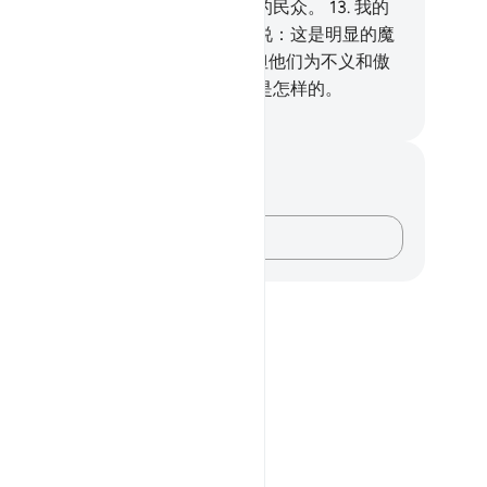
姓的九种迹象之一。他们确是有罪的民众。
13
.
我的
多明显迹象降临他们的时候，他们说：这是明显的魔
。
14
.
他们的内心承认那些迹象，但他们为不义和傲
而否认它。你看摆弄是非者的结局是怎样的。
inese Translation (Simplified) - Ma Jain
记与反思
对这节经文没有任何笔记或感想。
记录你的想法……