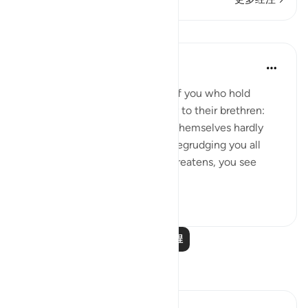
课程
In the Shade of the Quran
31周前
·
参考
节 33:18-20
God is indeed aware of those of you who hold
others back; and those who say to their brethren:
'Come and join us,' while they themselves hardly
ever take part in the fighting, begrudging you all
help. But then, when danger threatens, you see
them looking to yo...
查看更多
0
0
阅读更多课程
反思