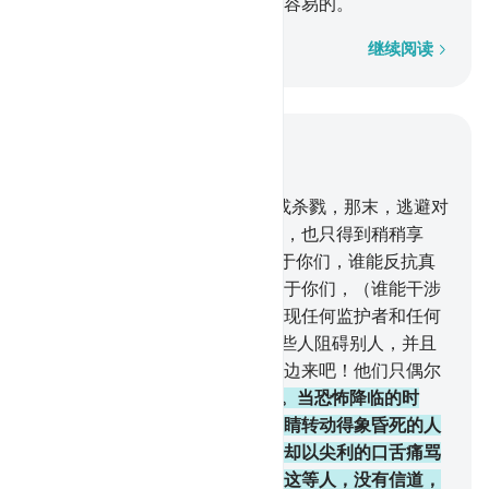
们的行为的虚伪，这对于真主是容易的。
逐字逐句
继续阅读
结合上下文阅读
章 33, 页 420, Juz 21
16
.
你说：如果你们逃避死亡，或杀戮，那末，逃避对
于你们绝无裨益。你们即使逃避，也只得到稍稍享
受。
17
.
你说：如果真主欲降祸于你们，谁能反抗真
主而保护你们呢？如果他欲降福于你们，（谁能干涉
他）呢？除真主外，他们不能发现任何监护者和任何
援助者。
18
.
真主知道你们中有些人阻碍别人，并且
对他们的同胞说：你们到我们这边来吧！他们只偶尔
参战。
19
.
他们对你们是吝啬的。当恐怖降临的时
候，你见他们望着你，他们的眼睛转动得象昏死的人
一样；当恐怖消失的时候，他们却以尖利的口舌痛骂
你们，而他们对钱财是吝啬的。这等人，没有信道，