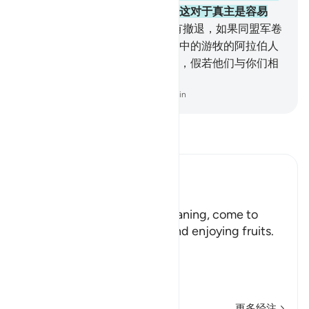
故真主揭示他们的行为的虚伪，这对于真主是容易
的。
20
.
. 他们以为同盟军还没有撤退，如果同盟军卷
土重来，他们将希望自己在沙漠中的游牧的阿拉伯人
中间，并从那里探听你们的消息，假若他们与你们相
处，他们只偶尔参加战斗。
-
Chinese Translation (Simplified) - Ma Jain
阅读《古兰经注》
Ibn Kathir (Abridged)
هَلُمَّ إِلَيْنَا
(Come here towards us,) meaning, come to
where we are in the shade and enjoying fruits.
But in spite of that,
وَلاَ يَأْتُونَ الْب
…
阅读更多
更多经注