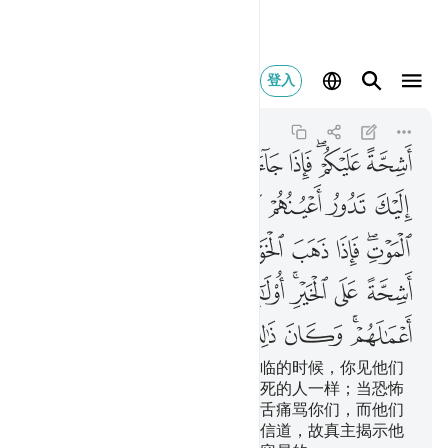
اشحة عليكم فاذا جاء ا
登入
Al-Ahzab
33:19
33:19
ﱼ
ﱽﱾ
ﱿ
ﲀ
ﲁ
ﲂ
ﲃ
ﲄ
ﲅ
ﲆ
ﲇ
ﲈ
ﲉ
ﲊ
ﲋﲌ
ﲍ
ﲎ
ﲏ
ﲐ
ﲑ
ﲒ
ﲓ
ﲔ
ﲕﲖ
ﲗ
ﲘ
ﲙ
ﲚ
ﲛ
ﲜﲝ
ﲞ
ﲟ
ﲠ
ﲡ
ﲢ
ﲣ
他们对你们是吝啬的。当恐怖降临的时候，你见他们
望着你，他们的眼睛转动得象昏死的人一样；当恐怖
消失的时候，他们却以尖利的口舌痛骂你们，而他们
对钱财是吝啬的。这等人，没有信道，故真主揭示他