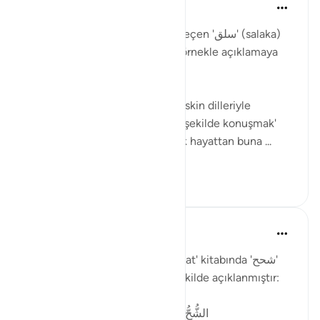
Muhammet Elbir Habiboglu
2年前
·
参考
节 33:19
Tabii, Ahzab Suresi 19. ayette geçen 'سلق' (salaka)
kelimesini günlük hayattan bir örnekle açıklamaya
çalışayım.
Bu ayette kelime, genellikle 'keskin dilleriyle
incitmek' veya 'sert ve kaba bir şekilde konuşmak'
anlamında kullanılmıştır. Günlük hayattan buna ...
查看更多
2
1
Muhammet Elbir Habiboglu
2年前
·
参考
节 33:19
Rağıb el-İsfahani'nin 'el-Müfredat' kitabında 'شحح'
(şuhh) kelimesinin anlamı şu şekilde açıklanmıştır:
الشُّحُّ: بُخْلٌ مَعَ حِرْصٍ، وهو أَبْلَغُ مِنَ البُخْلِ