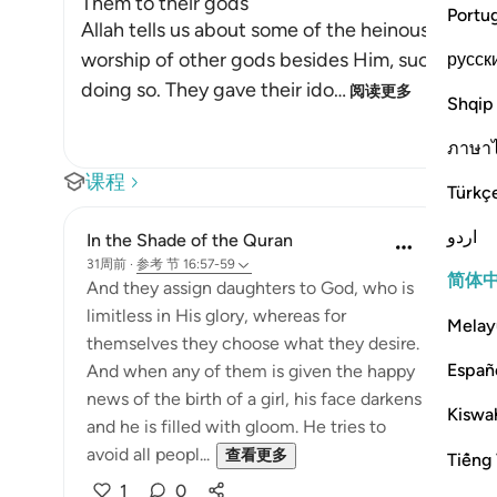
Them to their gods
Portu
Allah tells us about some of the heinous deeds
worship of other gods besides Him, such as ido
русск
doing so. They gave their ido
…
阅读更多
Shqip
ภาษา
课程
Türkç
اردو
In the Shade of the Quran
31周前
·
参考
节 16:57-59
简体
And they assign daughters to God, who is
limitless in His glory, whereas for
Melay
themselves they choose what they desire.
Españ
And when any of them is given the happy
news of the birth of a girl, his face darkens
Kiswah
and he is filled with gloom. He tries to
avoid all peopl...
查看更多
Tiếng 
1
0