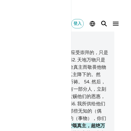
登入
合上下文阅读
6, 页 273, Juz 14
.
真主说：你们不要崇拜两个主宰，应受崇拜的，只是
个主宰。所以你们应当只畏惧我。
52
.
天地万物只是
的，顺从常常只归于他。难道你们舍真主而敬畏他物
？
53
.
凡你们所享受的恩惠都是从真主降下的。然
，当你们遭难的时候，你们只向他祈祷。
54
.
然后，
他解除你们的患难的时候，你们中有一部分人，立刻
物配他们的主，
55
.
以致辜负他所赏赐他们的恩惠，
们享受吧。不久你们就要知道了。
56
.
我所供给他们
财产，他们以其中的一部分去供奉那些无知的（偶
）。指真主发誓，关于你们所捏造的（事物），你们
受审问。
57
.
他们以女儿归真主--赞颂真主，超绝万