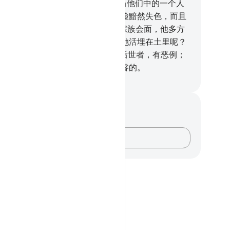
--而以他们所愿望的归自己。
58
.
当他们中的一个人
说自己的妻子生女儿的时候，他的脸黯然失色，而且
腹牢骚。
59
.
他为这个噩耗而不与宗族会面，他多方
虑：究竟是忍辱保留她呢？还是把她活埋在土里呢？
的，他们的判断真恶劣。
60
.
不信后世者，有恶例；
主有典型。他确是全能的，确是至睿的。
inese Translation (Simplified) - Ma Jain
记与反思
对这节经文没有任何笔记或感想。
记录你的想法……