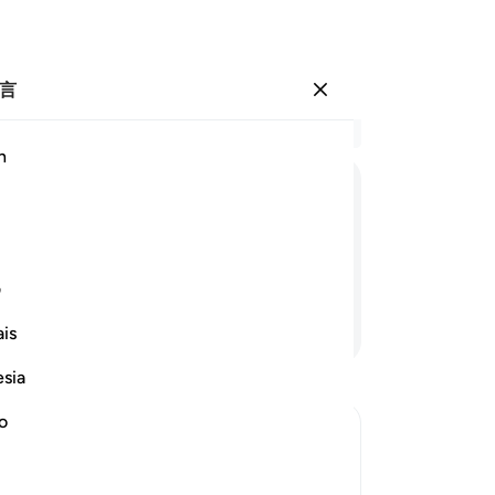
言
登入
结
h
章 1
51
ﱗ
ﱘ
ﱙ
ﱚ
ﱛ
一
他
以他们所愿望的归自己。
吗
ف
后
继续阅读
is
当
以
esia
你
的
no
像
 to Things that Allah had provided for
必