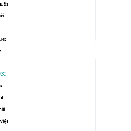
物
guês
 of those who used to perform baseless
听
ls and statues, with no grounds for
ий
满
考
真
更多经注
真
ไทย
-
Ch
反思
e
笔
Yazin
你
5年前
·
参考
节 16:50-59
中文
I’m often quick to identify negative traits
in others — this effort, if improvement
u
truly is the desired end result — would be
ol
best directed inwards.
ili
This is true for two reasons:
Changing yourself is much easier than
Việt
changing others, and