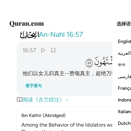
选择语
016
ويجعلون لله البنات سبحانه ولهم ما
An-Nahl
16:57
Englis
16:57
العربية
ﱜ
ﱝ
ﱞ
বাংলা
他们以女儿归真主--赞颂真主，超绝万物--而
ارسی
逐字逐句
França
阅读《古兰经注》
Indon
Italia
Ibn Kathir (Abridged)
Dutch
Among the Behavior of the Idolators was vowing