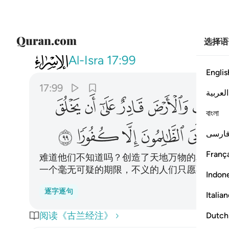
选择语
017
اولم يروا ان الله الذي خلق السم
Al-Isra
17:99
Englis
17:99
العربية
ﱸ
ﱹ
ﱺ
ﱻ
ﱼ
বাংলা
ﲃ
ﲄ
ﲅ
ﲆ
ﲇ
ﲈ
ارسی
França
难道他们不知道吗？创造了天地万物的真主能
一个毫无可疑的期限，不义的人们只愿不信。
Indon
逐字逐句
Italia
阅读《古兰经注》
Dutch