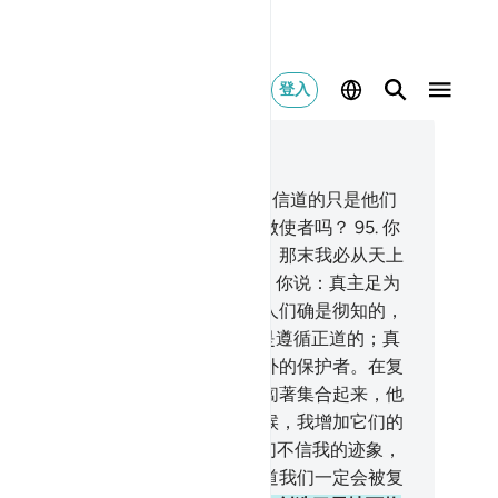
登入
合上下文阅读
7, 页 292, Juz 15
.
当正道降临众人的时候，妨碍他们信道的只是他们
这句话：难道真主派遣一个凡人来做使者吗？
95
.
你
：假若大地上有许多天神安然步行，那末我必从天上
下一个天神去他们那里做使者。
96
.
你说：真主足为
与你们之间的见证，他对于他的仆人们确是彻知的，
是明察的。
97
.
真主引导谁，谁就是遵循正道的；真
使谁迷误，你不能为谁发现真主以外的保护者。在复
日，我将使他们又瞎又哑又聋地匍匐著集合起来，他
的归宿是火狱。每当火势减弱的时候，我增加它们的
焰。
98
.
这是他们的报酬，因为他们不信我的迹象，
且说：我们变成枯骨和尘土后，难道我们一定会被复