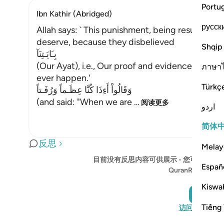
Portu
Ibn Kathir (Abridged)
русск
Allah says: ` This punishment, being resurrecte
deserve, because they disbelieved
Shqip
بِـَايَـتِنَآ
(Our Ayat), i.e., Our proof and evidence, and di
ภาษา
ever happen.'
Türkç
وَقَالُواْ أَءِذَا كُنَّا عِظَـماً وَرُفَـتاً
(and said: "When we are
…
阅读更多
اردو
简体
反思
Melay
目前没有反思内容可供展示 - 您可以开
Españ
QuranReflect
Kiswah
添加反射
Tiếng 
访问 QuranRef