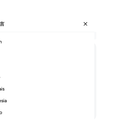
言
登入
结
h
章 1
94
ﱰ ﱱ
ﱲ
ﱳ
ﱴ
ﱵ
ﱶ
ﱷ
的
说
ﱽ
ﱾ
ﱿ
ﲀ
ﲁ
ﲂ
降
ف
我
is
确
创造像他们那样的人，并能为他们确定
主
esia
活
继续阅读
们
no
火
并