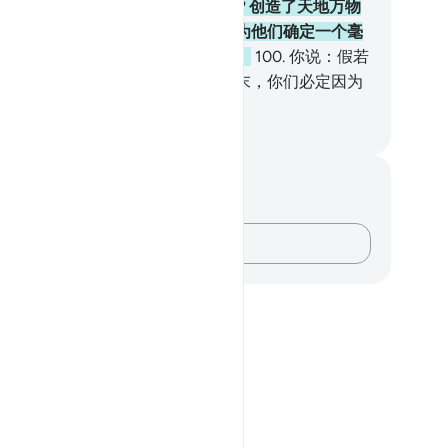
成新人吗？
99
.
难道他们不知道吗？创造了天地万物
真主能创造像他们那样的人，并能为他们确定一个毫
可疑的期限，不义的人们只愿不信。
100
.
你说：假若
的主的恩惠的库藏归你们管理，那末，你们必定因为
开支而扣留他的恩惠。人是吝啬的。
inese Translation (Simplified) - Ma Jain
记与反思
对这节经文没有任何笔记或感想。
记录你的想法……