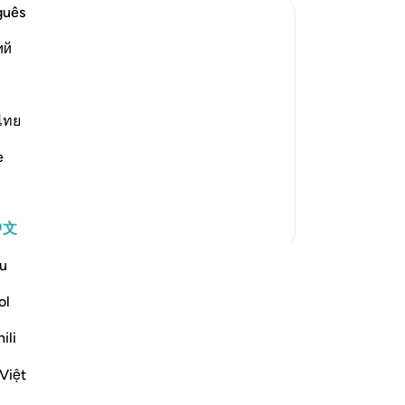
活
guês
的
ий
无
d blind, dumb and deaf, is what they
我
怕
-
Ch
d not think that the resurrection could
ไทย
e
笔
你
更多经注
中文
u
始自己的反思并将其私下保存，或与
ol
 社区分享。
ili
Việt
lect