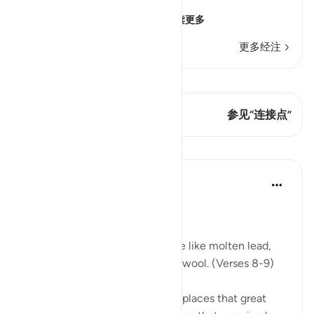
يَوْمَ تَكُونُ السَّمَآءُ كَالْمُهْلِ
(The Day that the sky wi
…
阅读更多
更多经注
查看 Qiraat
这节经文有 1 连接点
参见“连接点”
课程
In the Shade of the Quran
31周前
·
参考
节 70:8-14
Celestial Events
On the day when the sky will be like molten lead,
and the mountains like tufts of wool. (Verses 8-9)
The Qur'an mentions in several places that great