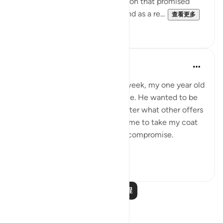
celestial events will take place on that promised
day, the Day of Resurrection, and as a re...
查看更多
0
0
Hammad Fahim
2年前
·
参考
节 43:67-70, 70:8-14
After being away for almost a week, my one year old
son was super excited to see me. He wanted to be
picked up and held, and no matter what other offers
were proposed to him to allow me to take my coat
off, he would not for a second compromise.
SubhanAllah. Al...
查看更多
31
14
阅读更多课程
反思