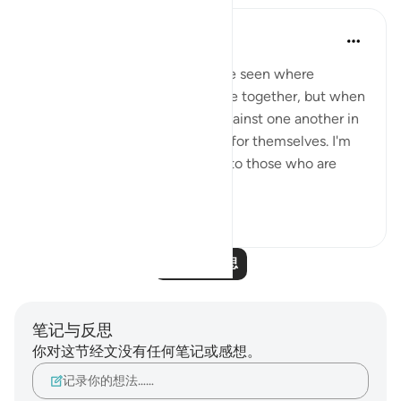
A Siddiqui
4年前
·
参考
节 70:10-14, 29:12
How many court cases have we seen where
multiple people commit a crime together, but when
they are caught, they testify against one another in
order to get a lighter sentence for themselves. I'm
sure this comes as a big shock to those who are
being testified ...
查看更多
27
2
阅读更多反思
笔记与反思
你对这节经文没有任何笔记或感想。
记录你的想法……