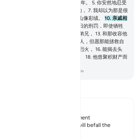
到他那里。那一日的长度是五万年。
5
.
你安然地忍受
吧。
6
.
他们以为那刑罚是很远的，
7
.
我却以为那是很
近的。
8
.
在那日天像熔铜，
9
.
山像彩绒。
10
.
亲戚相
见不相问。
11
.
罪人愿意赎取那日的刑罚，即使牺牲
他的儿女、
12
.
他的妻子、他的弟兄，
13
.
和那收容他
的血族，
14
.
以及大地上所有的人，但愿那能拯救自
己。
15
.
绝不然，那确是发焰的烈火，
16
.
能揭去头
皮，
17
.
能召唤转身而逃避的人。
18
.
他曾聚积财产而
加以保藏，
-
Chinese Translation (Simplified) - Ma Jain
阅读《古兰经注》
Ibn Kathir (Abridged)
Terrors of the Day of Judgement
Allah says that the torment will befall the
disbelievers.