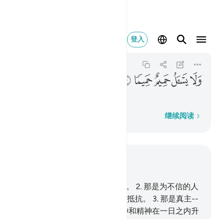
ولا يسال حميم حميما ١٠
登入
Al-Ma'arij
70:10
70:10
ﳍ
ﳎ
ﳏ
ﳐ
ﳑ
亲戚相见不相问。
逐字逐句
继续阅读
结合上下文阅读
章 70, 页 568, Juz 29
1
.
有人曾请求一种将发生的刑罚。
2
.
那是为不信的人
们而预定的，没有任何人能加以抵抗。
3
.
那是真主--
天梯的主宰--发出的，
4
.
众天神和精神在一日之内升