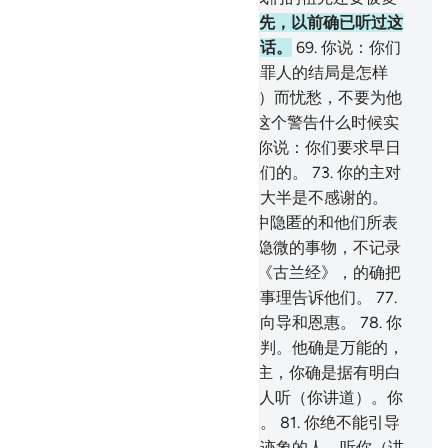
活起来吗？
68
.
我们和我们的祖先，以前确已听过这
一类的恐吓，这个只是古人的神话。
69
.
你说：你们
应当在地面上旅行，因而观察犯罪人的结局是怎样
的。
70
.
你不要为他们的（悖逆）而忧愁，不要为他
们的计谋而烦闷。
71
.
他们说：这个警告什么时候实
现呢？如果你们是诚实的。
72
.
你说：你们要求早日
实现的，或许有一部分是临近你们的。
73
.
你的主对
于世人，确是有大恩的，但他们大半是不感谢的。
74
.
你的主，的确知道他们的胸中隐匿的和他们所表
白的。
75
.
天上地下，没有一件隐微的事物，不记录
在一本明白的天经中。
76
.
这部《古兰经》，的确把
以色列的后裔所争论的大部分的事理告诉他们。
77
.
这部《古兰经》对于信道者确是向导和恩惠。
78
.
你
的主，必为他依照他的决定而裁判。他确是万能的，
确是全知的。
79
.
你应当信赖真主，你确是据有明白
的真理的。
80
.
你必定不能使死人听（你讲道）。你
必定不能使退避的聋子听你召唤。
81
.
你绝不能引导
瞎子离开迷误。你只能使信我的迹象的人，听你（讲