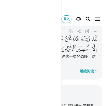
لقد وعدنا هاذا نحن وابا
登入
An-Naml
27:68
27:68
ﲂ
ﲃ
ﲄ
ﲅ
ﲆ
ﲇ
ﲈ
ﲉ
ﲊ
ﲋ
ﲌ
ﲍ
ﲎ
我们和我们的祖先，以前确已听过这一类的恐吓，这
个只是古人的神话。
逐字逐句
继续阅读
结合上下文阅读
章 27, 页 383, Juz 20
67
.
不信道的人说：难道我们和我们的祖先还要被复