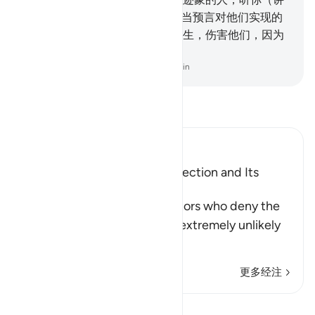
道），他们因而诚意信道。
82
.
当预言对他们实现的
时候，我将使一种动物从地中出生，伤害他们，因为
众人不信我的迹象。
-
Chinese Translation (Simplified) - Ma Jain
阅读《古兰经注》
Ibn Kathir (Abridged)
Scepticism about the Resurrection and Its
Refutation
Allah tells us about the idolators who deny the
Resurrection, considering it extremely unlikely
th
…
阅读更多
更多经注
课程