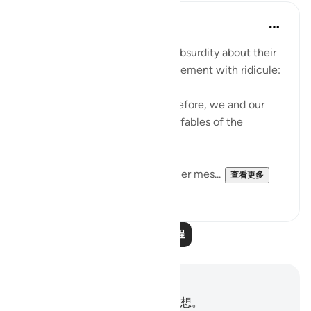
In the Shade of the Quran
31周前
·
参考
节 27:68
The unbelievers followed this absurdity about their
disbelief about the Day of Judgement with ridicule:
"We have been promised this before, we and our
forefathers! This is nothing but fables of the
ancients." (Verse 68)
They were fully aware that earlier mes...
查看更多
0
0
阅读更多课程
笔记与反思
你对这节经文没有任何笔记或感想。