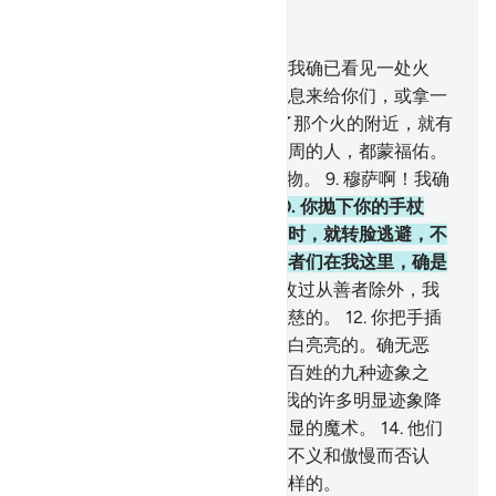
结合上下文阅读
章 27, 页 377, Juz 19
7
.
当日，穆萨曾对他的家属说：我确已看见一处火
光，我将从有火的地方带一个消息来给你们，或拿一
个火把一给你们烤火。
8
.
他到了那个火的附近，就有
声音喊叫他说：在火的附近和四周的人，都蒙福佑。
赞颂真主--全世界的主，超绝万物。
9
.
穆萨啊！我确
是真主--万能的、至睿的主。
10
.
你抛下你的手杖
吧！当他看见那条手杖蜿蜒如蛇时，就转脸逃避，不
敢回顾。穆萨啊！不要畏惧，使者们在我这里，确是
不畏惧的。
11
.
既行不义，然后改过从善者除外，我
（对于他）确是至赦的，确是至慈的。
12
.
你把手插
入你的怀中，然后，抽出来它将白亮亮的。确无恶
疾。这是派你去昭示法老和他的百姓的九种迹象之
一。他们确是有罪的民众。
13
.
我的许多明显迹象降
临他们的时候，他们说：这是明显的魔术。
14
.
他们
的内心承认那些迹象，但他们为不义和傲慢而否认
它。你看摆弄是非者的结局是怎样的。