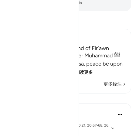
-
Chinese Translation (Simplified) - Ma Jain
阅读《古兰经注》
Ibn Kathir (Abridged)
The Story of Musa and the End of Fir`awn
Here Allah tells His Messenger Muhammad ﷺ
about what happened to Musa, peace be upon
him, how Allah chose him,
…
阅读更多
更多经注
课程
Ammar AlShukry
5年前
·
参
节 28:31, 28:25, 28:33, 28:21, 27:10, 20:21, 20:67-68, 26:
考
21, 20:45-46, 26:61-62