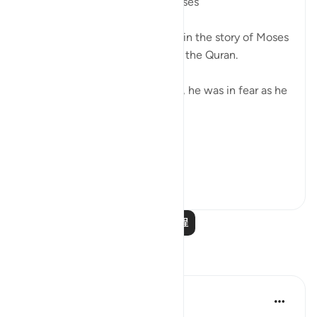
Fear in the Quranic story of Moses
The word khawf (fear) appears in the story of Moses
more than any other prophet in the Quran.
After accidentally killing a man, he was in fear as he
exited the city.
فَخَرَجَ مِنْهَا خَائِفًا يَتَرَقَّبُ ۖ
**So he left ...
查看更多
36
2
阅读更多课程
反思
R Hussain-Farnsworth
6周前
·
参考
节 27:10