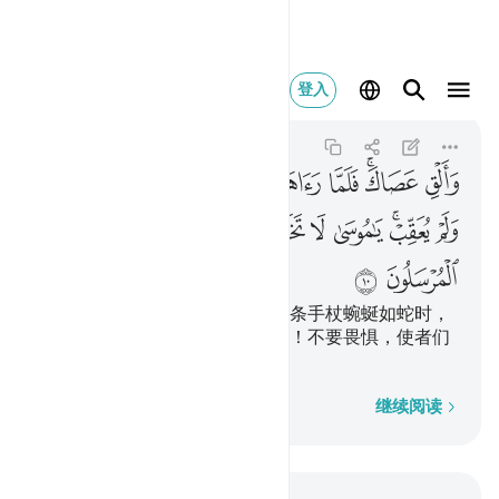
والق عصاك فلما راها ت
登入
An-Naml
27:10
27:10
ﲜ
ﲝﲞ
ﲟ
ﲠ
ﲡ
ﲢ
ﲣ
ﲤ
ﲥ
ﲦ
ﲧﲨ
ﲩ
ﲪ
ﲫ
ﲬ
ﲭ
ﲮ
ﲯ
ﲰ
ﲱ
你抛下你的手杖吧！当他看见那条手杖蜿蜒如蛇时，
就转脸逃避，不敢回顾。穆萨啊！不要畏惧，使者们
在我这里，确是不畏惧的。
逐字逐句
继续阅读