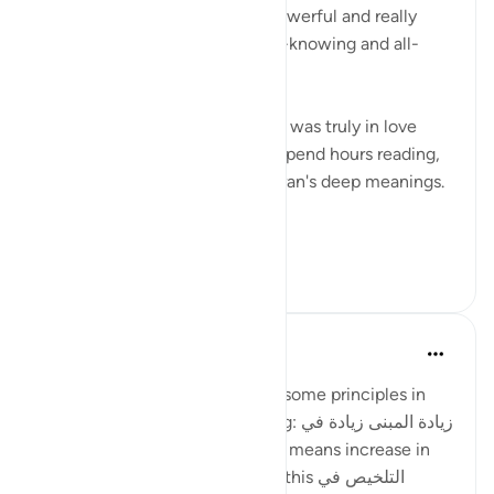
SubhanAllah, this verse is so powerful and really
shows me that Allah SWT is all-knowing and all-
seeing.
My late father, Allah yarhamhu, was truly in love
with the Quran, and he would spend hours reading,
reciting, and pondering the Quran's deep meanings.
...
查看更多
27
8
ماريا مرزوقي
4年前
·
参考
节 27:10, 20:77, 20:68
I have learned a little bit about some principles in
the Arabic Language. One being: زيادة المبنى زيادة في
المعنى i.e. increase in construct means increase in
meaning . And I recently heard this التلخيص في