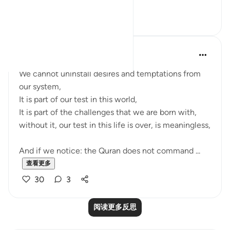
ov...
查看更多
21
4
Mohannad Hakeem
5年前
·
参考
节 25:43
We cannot uninstall desires and temptations from
our system,
It is part of our test in this world,
It is part of the challenges that we are born with,
without it, our test in this life is over, is meaningless,
And if we notice: the Quran does not command ...
查看更多
30
3
阅读更多反思