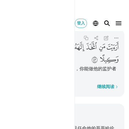
ارايت من اتخذ الاهه هواه
登入
Al-Furqan
25:43
25:43
ﲽ
ﲾ
ﲿ
ﳀ
ﳁ
ﳂ
ﳃ
ﳄ
ﳅ
ﳆ
你告诉我吧，以私欲为其神灵者，你能做他的监护者
吗？
逐字逐句
继续阅读
结合上下文阅读
章 25, 页 363, Juz 19
35
.
我确已把经典赏赐穆萨，并且任命他的哥哥哈伦