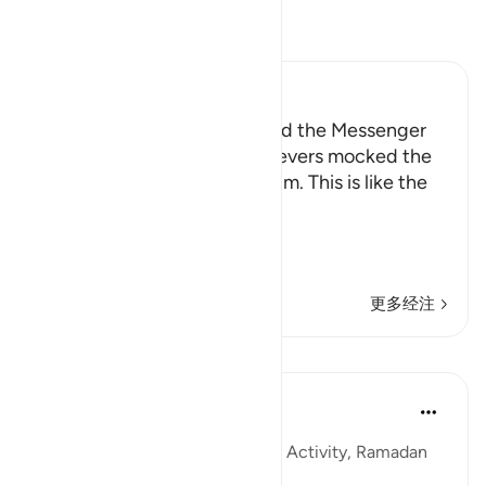
阅读《古兰经注》
Ibn Kathir (Abridged)
How the Disbelievers mocked the Messenger
Allah tells us how the disbelievers mocked the
Messenger when they saw him. This is like the
Ayah,
وَإِذَا رَآ
…
阅读更多
更多经注
课程
Sohaib Saeed
4年前
·
参考
节 25:41-44, 2:171
QuranReflect Group Reflection Activity, Ramadan
1443/2022