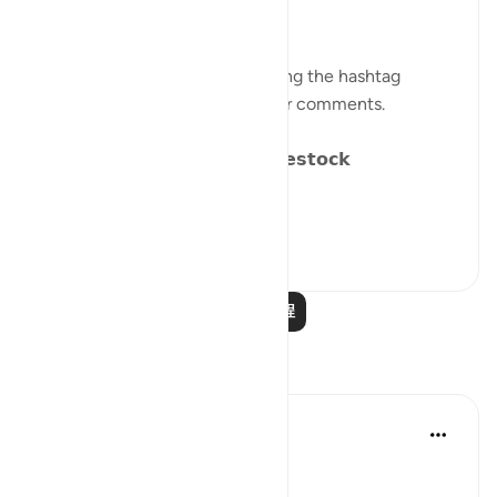
𝐏𝐀𝐑𝐀𝐁𝐋𝐄𝐒 𝐈𝐍 𝐓𝐇𝐄 𝐐𝐔𝐑𝐀𝐍
Catch up on previous posts using the hashtag
#Parables
and please share your comments.
𝗗𝗮𝘆 𝟴: 𝗪𝗮𝗻𝗱𝗲𝗿𝗶𝗻𝗴 𝗹𝗶𝗸𝗲 𝗟𝗶𝘃𝗲𝘀𝘁𝗼𝗰𝗸
We have alread...
查看更多
15
15
阅读更多课程
反思
Dr Maryam Fayyaz
2年前
·
参考
节 25:43
﷽