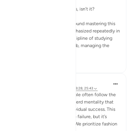
It’s all about controlling the nafs, isn’t it?
Life, in its essence, revolves around mastering this
inner struggle—a struggle emphasized repeatedly in
the Quran. Whether it’s the discipline of studying
hard, staying committed to a job, managing the
endles...
查看更多
13
2
hafeez saba
2年前
·
参考
节 6:76-79, 39:17-18, 43:67, 18:28, 25:43
We live in a society where people often follow the
majority's opinion, driven by a herd mentality that
prioritizes conformity over individual success. This
mindset can sometimes lead to failure, but it’s
failure that's widely accepted. We prioritize fashion