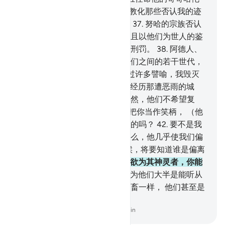
做他的助手。
36
.
我说：你俩去教化那些否认我的迹
象的民众。我终于毁灭了他们。
37
.
努哈的宗族否认
使者的时候，我淹死了他们，并且以他们为世人的鉴
戒。我已为不义者准备了痛苦的刑罚。
38
.
阿德人、
赛莫德人、兰斯的居民以及在他们之间的若干世代，
39
.
我已为每一个世代的人阐明过许多譬喻，我毁灭
了每一世代的人。
40
.
他们确已经历那遭恶雨的城
市，难道他们没有看见它吗？不然，他们不希望复
活。
41
.
当他们见你的时候，只把你当作笑柄， （他
们说）：这就是真主派来当使者的吗？
42
.
要不是我
们坚持着要崇拜我们的神灵，那么，他几乎使我们偏
离他们了。 他们看见刑罚的时候，将要知道谁是偏离
正路的。
43
.
你告诉我吧，以私欲为其神灵者，你能
做他的监护者吗？
44
.
难道你以为他们大半是能听从
或者能了解的人吗？他们只象牲畜一样， 他们甚至是
更迷误的。
-
Chinese Translation (Simplified) - Ma Jain