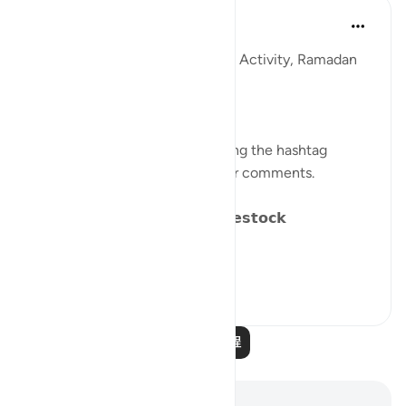
Sohaib Saeed
4年前
·
参考
节 25:41-44, 2:171
QuranReflect Group Reflection Activity, Ramadan
1443/2022
𝐏𝐀𝐑𝐀𝐁𝐋𝐄𝐒 𝐈𝐍 𝐓𝐇𝐄 𝐐𝐔𝐑𝐀𝐍
Catch up on previous posts using the hashtag
#Parables
and please share your comments.
𝗗𝗮𝘆 𝟴: 𝗪𝗮𝗻𝗱𝗲𝗿𝗶𝗻𝗴 𝗹𝗶𝗸𝗲 𝗟𝗶𝘃𝗲𝘀𝘁𝗼𝗰𝗸
We have alread...
查看更多
15
15
阅读更多课程