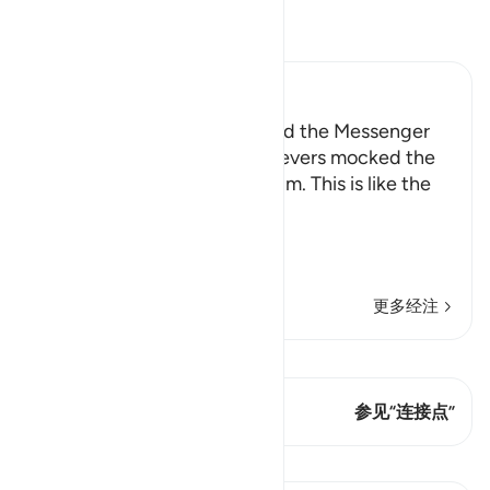
阅读《古兰经注》
Ibn Kathir (Abridged)
How the Disbelievers mocked the Messenger
Allah tells us how the disbelievers mocked the
Messenger when they saw him. This is like the
Ayah,
وَإِذَا رَآ
…
阅读更多
更多经注
查看 Qiraat
这节经文有 1 连接点
参见“连接点”
课程