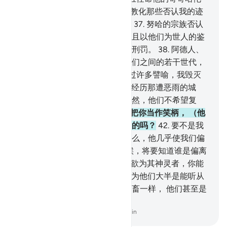
做他的助手。
36
.
我说：你俩去教化那些否认我的迹
象的民众。我终于毁灭了他们。
37
.
努哈的宗族否认
使者的时候，我淹死了他们，并且以他们为世人的鉴
戒。我已为不义者准备了痛苦的刑罚。
38
.
阿德人、
赛莫德人、兰斯的居民以及在他们之间的若干世代，
39
.
我已为每一个世代的人阐明过许多譬喻，我毁灭
了每一世代的人。
40
.
他们确已经历那遭恶雨的城
市，难道他们没有看见它吗？不然，他们不希望复
活。
41
.
当他们见你的时候，只把你当作笑柄， （他
们说）：这就是真主派来当使者的吗？
42
.
要不是我
们坚持着要崇拜我们的神灵，那么，他几乎使我们偏
离他们了。 他们看见刑罚的时候，将要知道谁是偏离
正路的。
43
.
你告诉我吧，以私欲为其神灵者，你能
做他的监护者吗？
44
.
难道你以为他们大半是能听从
或者能了解的人吗？他们只象牲畜一样， 他们甚至是
更迷误的。
-
Chinese Translation (Simplified) - Ma Jain