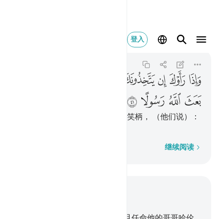
واذا راوك ان يتخذونك ال
登入
Al-Furqan
25:41
25:41
ﲞ
ﲟ
ﲠ
ﲡ
ﲢ
ﲣ
ﲤ
ﲥ
ﲦ
ﲧ
ﲨ
ﲩ
当他们见你的时候，只把你当作笑柄， （他们说）：
这就是真主派来当使者的吗？
逐字逐句
继续阅读
结合上下文阅读
章 25, 页 363, Juz 19
35
.
我确已把经典赏赐穆萨，并且任命他的哥哥哈伦