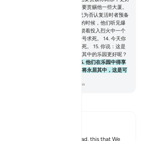
的，即下临诸河的一些果园，他要赏赐他一些大厦。
11
.
不然，他们否认复活时，我已为否认复活时者预备
烈火。
12
.
当他从远处看见他们的时候，他们听见爆
裂声和太息声。
13
.
当他们被枷锁着投入烈火中一个
狭隘地方的时候，他们在那里哀号求死。
14
.
今天你
们不要哀求一死，你们当哀求多死。
15
.
你说：这是
更好的呢？还是应许敬畏者永居其中的乐园更好呢？
它是他们所有的报酬和归宿，
16
.
他们在乐园中得享
受自己所意欲的（幸福）。他们将永居其中，这是可
以向你的主要求实践的诺言。
-
Chinese Translation (Simplified) - Ma Jain
阅读《古兰经注》
Ibn Kathir (Abridged)
Is the Fire better, or Paradise
Here Allah says: `O Muhammad, this that We