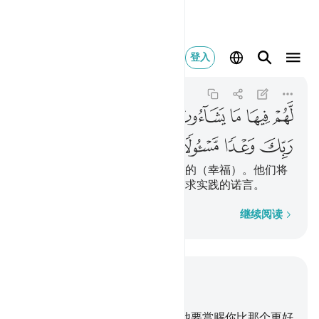
لهم فيها ما يشاءون خال
登入
Al-Furqan
25:16
25:16
ﱭ
ﱮ
ﱯ
ﱰ
ﱱﱲ
ﱳ
ﱴ
ﱵ
ﱶ
ﱷ
ﱸ
他们在乐园中得享受自己所意欲的（幸福）。他们将
永居其中，这是可以向你的主要求实践的诺言。
逐字逐句
继续阅读
结合上下文阅读
章 25, 页 361, Juz 18
10
.
圣洁哉真主！如果他意欲，他要赏赐你比那个更好