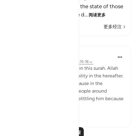
have described to you about the state of those
who are doomed, who will be d
…
阅读更多
更多经注
课程
Samia Mubarak
4年前
·
参考
节 25:75-76, 25:10, 25:24, 25:15-16
Go through these verses found in this surah. Allah
continues to pull us to true stability in the hereafter.
What a comfort! Especially because in the
beginning of the chapter, the people around
prophet Muhammad ﷺ were belittling him because
he didn’t have the ...
查看更多
22
2
阅读更多课程