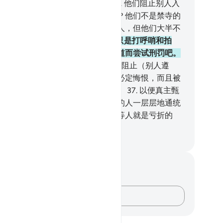
时候，真主也不致于惩治他们。
34
.
他们阻止别人入
寺的时候，真主怎能不惩治他们呢？他们不是禁寺的
护者，禁寺的保护者只能是敬畏的人，但他们大半不
道。
35
.
他们在禁寺附近的礼拜，只是打呼哨和拍
。（不信道的人啊！）你们为不信道而尝试刑罚吧。
.
不信道的人花费他们的钱财，以便阻止（别人遵
）真主的大道；他们在花费之后，必定悔恨，而且被
胜。不信道的人只被集合到火狱去。
37
.
以便真主甄
恶劣的人和善良的人，然后把恶劣的人一层层地通统
积起来，然后把他们投入火狱，这等人就是亏折的
。
inese Translation (Simplified) - Ma Jain
记与反思
对这节经文没有任何笔记或感想。
记录你的想法……