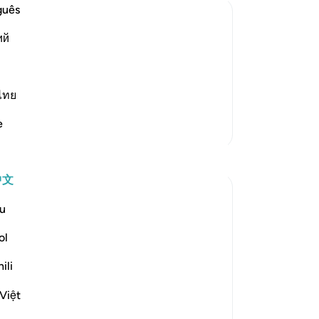
的
guês
禁
ий
保
eir Atrocities
知
rment, but He did not torment them in
掌
r Allah allowed the Prophet to migrate
36
ไทย
m on the day of Badr. Dur
…
阅读更多
循
e
更多经注
战
别
堆
中文
人
-
Ch
u
disbelief" (Verse 35)
ol
笔
你
ers in the Battle of Badr at the hands of the
ili
or, which involves extermination,...
Việt