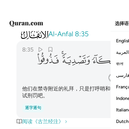
选择语
008
وما كان صلاتهم عند البيت الا مكاء وت
Al-Anfal
8:35
Englis
8:35
العربية
ﱝ
ﱞ
ﱟﱠ
ﱡ
বাংলা
ﱦ
ارسی
França
他们在禁寺附近的礼拜，只是打呼哨和拍掌。
试刑罚吧。
Indon
逐字逐句
Italia
阅读《古兰经注》
Dutch