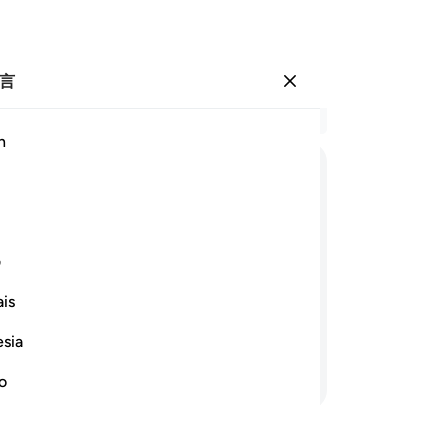
言
登入
结
h
章 8
29
ﱘ
ﱙ
ﱚ
ﱛ
ﱜ
赐
的
ﱢ
ﱣ
ﱤ
ﱥ
你
ف
谋
is
的
（不信道的人啊！）你们为不信道而尝
意
esia
（
继续阅读
你
no
毁
们