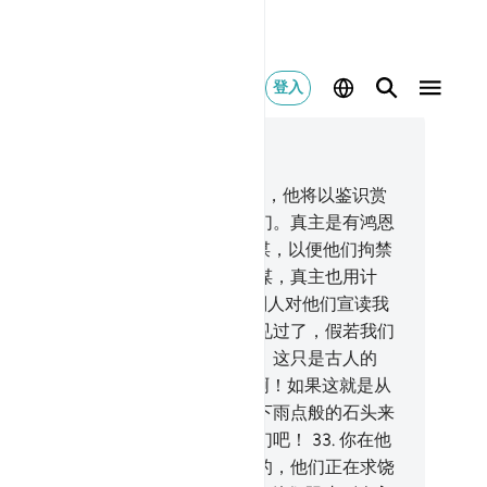
登入
合上下文阅读
, 页 181, Juz 9
.
信道的人们啊！如果你们敬畏真主，他将以鉴识赏
你们，并原谅你们的罪行，饶恕你们。真主是有鸿恩
。
30
.
当时，不信道的人对你用计谋，以便他们拘禁
，或杀害你，或驱逐你；他们用计谋，真主也用计
，真主是最善于用计谋的。
31
.
当别人对他们宣读我
迹象的时候，他们说：我们确已听见过了，假若我们
欲，我们必说出与此相似的文词来；这只是古人的
神话）。
32
.
当时，他们说：真主啊！如果这就是从
降示的真理，那末，求你从天上降下雨点般的石头来
灭我们，或以痛苦的刑罚来惩治我们吧！
33
.
你在他
中间的时候，真主是不会惩治他们的，他们正在求饶