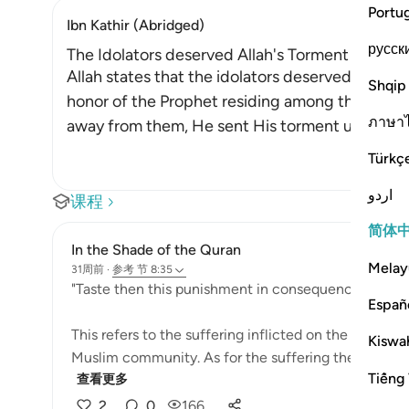
Portu
Ibn Kathir (Abridged)
русск
The Idolators deserved Allah's Torment after Th
Allah states that the idolators deserved the to
Shqip
honor of the Prophet residing among them. Afte
ภาษา
away from them, He sent His torment upon the
Türkç
اردو
课程
简体
In the Shade of the Quran
Melay
31周前
·
参考
节 8:35
"Taste then this punishment in consequence of your 
Españ
This refers to the suffering inflicted on the unbeliev
Kiswah
Muslim community. As for the suffering they prayed f
Tiếng 
查看更多
2
0
166