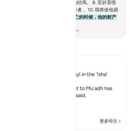
者，
7
.
我将使他易於达到最易的结局。
8
.
至於吝惜
钱财，自谓无求，
9
.
且否认至善者，
10
.
我将使他易
於达到最难的结局。
11
.
当他沦亡的时候，他的财产
於他有什麽裨益呢！
-
Chinese Translation (Simplified) - Ma Jain
阅读《古兰经注》
Ibn Kathir (Abridged)
The Recitation of Surat Al-Layl in the `Isha'
Prayer
The statement of the Prophet to Mu`adh has
already preceded, where he said,
«فَهَلَّا صَلَّيْتَ ب
سَ
…
阅读更多
更多经注