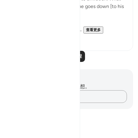
will his wealth avail him when he goes down [to his
grave]." (Verses 8-11)
He who sacrifices nothing of h...
查看更多
0
0
阅读更多课程
笔记与反思
你对这节经文没有任何笔记或感想。
记录你的想法……