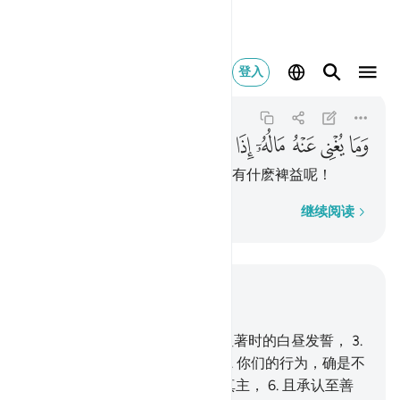
وما يغني عنه ماله اذ
登入
Al-Layl
92:11
92:11
ﱄ
ﱅ
ﱆ
ﱇ
ﱈ
ﱉ
ﱊ
当他沦亡的时候，他的财产於他有什麽裨益呢！
逐字逐句
继续阅读
结合上下文阅读
章 92, 页 596, Juz 30
1
.
以笼罩时的黑夜发誓，
2
.
以显著时的白昼发誓，
3
.
以创造男性和女性的主发誓，
4
.
你们的行为，确是不
同的。
5
.
至於赈济贫民，敬畏真主，
6
.
且承认至善