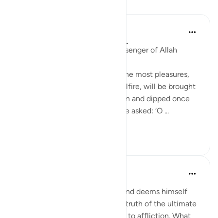
课程
Prophetic Commentary
8年前
·
参考
节 92:11, 111:2, 26:206-207
Anas b Mâlik narrates: The Messenger of Allah
(saws) said:
'The person in this world with the most pleasures,
who is of the people of the Hellfire, will be brought
forth on the Day of Resurrection and dipped once
into the Hellfire. Then he will be asked: ‘O ...
查看更多
0
0
In the Shade of the Quran
31周前
·
参考
节 92:8-11
"But as for him who is a miser and deems himself
self-sufficient, and rejects the truth of the ultimate
good, We shall smooth the way to affliction. What