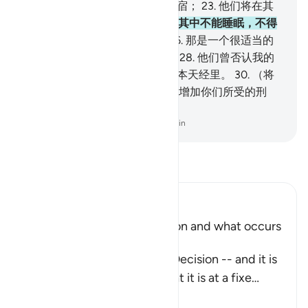
是伺候著，
22
.
它是悖逆者的归宿；
23
.
他们将在其
中逗留长久的时期。
24
.
他们在其中不能睡眠，不得
饮料，
25
.
只饮沸水和脓汁。
26
.
那是一个很适当的
报酬。
27
.
他们的确不怕清算，
28
.
他们曾否认我的
迹象，
29
.
我曾将万事记录在一本天经里。
30
.
（将
对他们说：）你们尝试吧！我只增加你们所受的刑
罚。
-
Chinese Translation (Simplified) - Ma Jain
阅读《古兰经注》
Ibn Kathir (Abridged)
Explaining the Day of Decision and what occurs
during it
Allah says about the Day of Decision -- and it is
the Day of Judgement -- that it is at a fixe
…
阅读更多