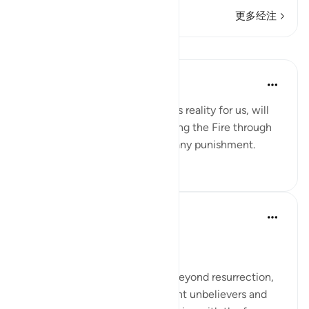
更多经注
课程
Yaser Birjas
8年前
·
参考
节 78:24
Tasting, a sense that guarantees reality for us, will
not be felt when we are enduring the Fire through
cool breeze or drink to relieve any punishment.
0
0
In the Shade of the Quran
31周前
·
参考
节 78:21-30
The Fateful Day
The surah takes another step, beyond resurrection,
to describe the fate of the tyrant unbelievers and