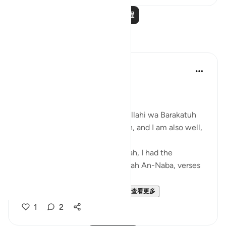
阅读更多课程
反思
Zufisha Khaleel
29周前
·
参考
节 78:24-26
Bismillah..
Assalamu Alaikum wa Rahmatullahi wa Barakatuh
I hope you are all in good health, and I am also well,
Alhamdulillah.
Today, by the permission of Allah, I had the
opportunity to reflect upon Surah An-Naba, verses
24 to 26.
Surah An-Naba | Verses 24–...
查看更多
1
2