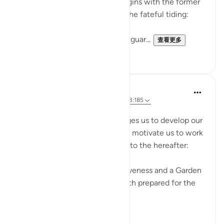
also that of the righteous. It begins with the former
group who raise doubts about the fateful tiding:
"Hell stands as a vigilant watch guar...
查看更多
0
0
Dr. Magdy Al-Hilali
4年前
·
参考
节 73:12-13, 3:133, 78:21-26, 3:185
张贴在
Muslim American Society
The Quran repeatedly encourages us to develop our
love and longing for Paradise to motivate us to work
hard and invite others to aspire to the hereafter:
'Hurry towards your Lord’s forgiveness and a Garden
as wide as the heavens and earth prepared for the
rig...
查看更多
17
1