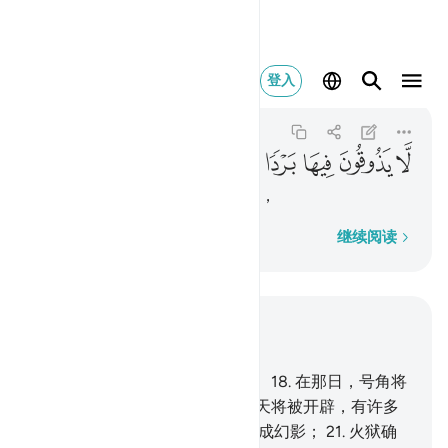
لا يذوقون فيها بردا ولا 
登入
An-Naba
78:24
78:24
ﲥ
ﲦ
ﲧ
ﲨ
ﲩ
ﲪ
ﲫ
他们在其中不能睡眠，不得饮料，
逐字逐句
继续阅读
结合上下文阅读
章 78, 页 582, Juz 30
17
.
判决之日，确是指定的日期，
18
.
在那日，号角将
被吹向，你们就成群而来；
19
.
天将被开辟，有许多
门户；
20
.
山峦将被移动，而变成幻影；
21
.
火狱确