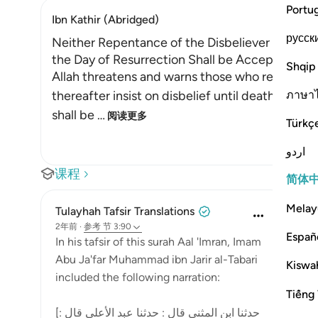
Portu
Ibn Kathir (Abridged)
русск
Neither Repentance of the Disbeliever Upon D
the Day of Resurrection Shall be Accepted
Shqip
Allah threatens and warns those who revert to 
ภาษา
thereafter insist on disbelief until death. He st
shall be
…
阅读更多
Türkç
اردو
课程
简体
Melay
Tulayhah Tafsir Translations
2年前
·
参考
节 3:90
Españ
In his tafsir of this surah Aal 'Imran, Imam
Abu Ja'far Muhammad ibn Jarir al-Tabari
Kiswah
included the following narration:
Tiếng 
[حدثنا ابن المثنى قال : حدثنا عبد الأعلى قال :