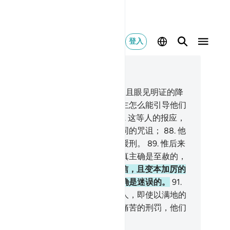
登入
合上下文阅读
, 页 61, Juz 3
.
既表示信道，又作证使者的真实，且眼见明证的降
，然后表示不信，这样的民众，真主怎么能引导他们
？真主是不引导不义的民众的。
87
.
这等人的报应，
遭受真主的弃绝与天神和人类的共同的咒诅；
88
.
他
将永居火狱中，不蒙减刑，也不蒙缓刑。
89
.
惟后来
过自新的人，（将蒙赦宥），因为真主确是至赦的，
是至慈的。
90
.
信道之后，又复不信，且变本加厉的
，他们的忏悔绝不被接受。这等人确是迷误的。
91
.
世时没有信道，临死时仍不信道的人，即使以满地的
金赎罪，也不被接受，这等人将受痛苦的刑罚，他们
没有任何援助者。