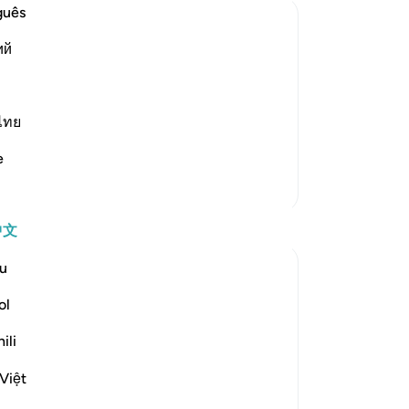
-
Ch
guês
ий
eath, Nor His Ransoming Himself on
笔
你
disbelief after they believed and who
ไทย
ates that in this case, no repentance
e
更多经注
反思
中文
u
Razia Zahra
2年前
·
参考
节 3:86-90
ol
In the Name of Allah, the Most Merciful,
the Especially Merciful,
ili
Việt
Advice to myself perchance it could
benefit another.