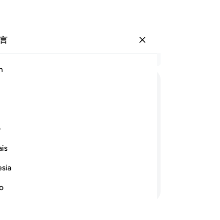
言
登入
结
h
章 3
86
ﲡ
ﲢ
ﲣ
ﲤ
ﲥ
ﲦ
临
呢
ﲬ
ﲭ
ﲮ
ﲯ
是
ف
们
is
悔
的忏悔绝不被接受。这等人确是迷误
确
esia
人
继续阅读
在
no
黄
绝