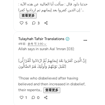
حدثنا داود قال : سألت أبا العالية عن هذه الآية :
' إن الذين كفروا بعد إيمانهم ثم ازدادوا كفرا...
查看更多
5
3
Tulayhah Tafsir Translations
4年前
·
参考
节 3:90
Allah says in surah Aal 'Imran [03]:
[إِنَّ الَّذِينَ كَفَرُوا بَعْدَ إِيمَانِهِمْ ثُمَّ ازْدَادُوا كُفْرًا لَّن
تُقْبَلَ تَوْبَتُهُمْ وَأُولَٰئِكَ هُمُ الضَّالُّونَ]
'Those who disbelieved after having
believed and then increased in disbelief,
their repenta...
查看更多
1
0