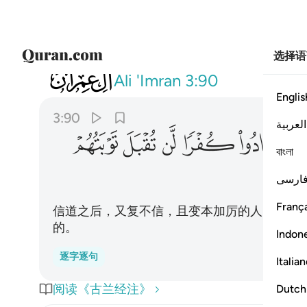
选择语
003
ان الذين كفروا بعد ايمانهم ثم ازدادوا ك
Ali 'Imran
3:90
Englis
3:90
العربية
ﲧ
ﲨ
ﲩ
ﲪ
ﲫ
বাংলা
ارسی
França
信道之后，又复不信，且变本加厉的人，他们
的。
Indon
逐字逐句
Italia
阅读《古兰经注》
Dutch