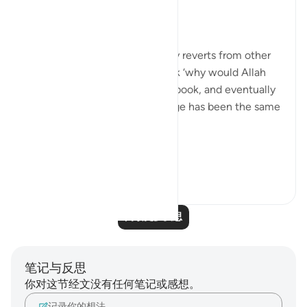
21周前
·
参考
节 3:78
This!!!
Many people - especially newly reverts from other
Abrahamic religions - may think ‘why would Allah
have to send down book upon book, and eventually
the Qur’an if the overall message has been the same
in all of these scriptures?’
This verse is your an...
查看更多
5
0
44
阅读更多反思
笔记与反思
你对这节经文没有任何笔记或感想。
记录你的想法……