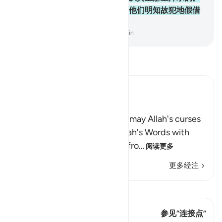
其实那不是从真主那里降示的，他们明知故犯地假借
真主的名义而造遥。
-
Chinese Translation (Simplified) - Ma Jain
阅读《古兰经注》
Ibn Kathir (Abridged)
The Jews Alter Allah's Words
Allah states that some Jews, may Allah's curses
descend on them, distort Allah's Words with
their tongues, change them fro
…
阅读更多
更多经注
查看 Qiraat
这节经文有 1 连接点
参见“连接点”