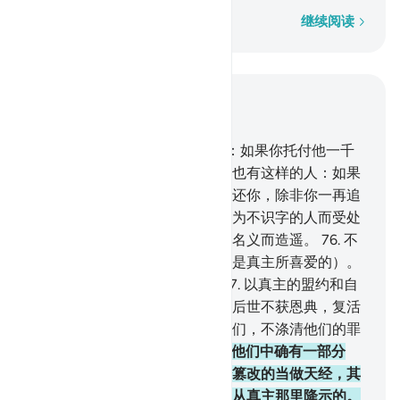
逐字逐句
继续阅读
结合上下文阅读
章 3, 页 60, Juz 3
75
.
信奉天经的人中有这样的人：如果你托付他一千
两黄金，他会交给还你；他们中也有这样的人：如果
你托付他一枚金币，他也许不交还你，除非你一再追
究它。这是因为他们说：我们不为不识字的人而受处
分。他们明知故犯地假借真主的名义而造遥。
76
.
不
然，凡践约而且敬畏的人，（都是真主所喜爱的）。
因为真主确是喜爱敬畏者的。
77
.
以真主的盟约和自
已的盟誓换取些微代价的人，在后世不获恩典，复活
日，真主不和他们说话，不睬他们，不涤清他们的罪
恶，他们将受痛苦的刑罚。
78
.
他们中确有一部分
人，篡改天经，以便你们把曾经篡改的当做天经，其
实，那不是天经。他们说：这是从真主那里降示的。