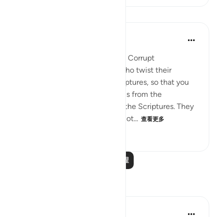
课程
In the Shade of the Quran
32周前
·
参考
节 3:78
When Men of Religion Become Corrupt
There are some among them who twist their
tongues when quoting the Scriptures, so that you
may think that [what they say] is from the
Scriptures, when it is not from the Scriptures. They
say: ‘It is from God,' when it is not...
查看更多
0
0
279
阅读更多课程
反思
Muhammad Zyam