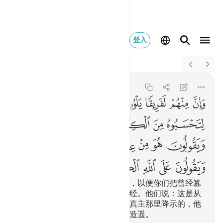
登入
Switch Quran.com to
English
وان منهم لفريقا يلوو
Ali 'Imran
3:78
3:78
ﱁ
ﱂ
ﱃ
ﱄ
ﱅ
ﱆ
ﱇ
ﱈ
ﱉ
ﱊ
ﱋ
ﱌ
ﱍ
ﱎ
ﱏ
ﱐ
ﱑ
ﱒ
ﱓ
ﱔ
ﱕ
ﱖ
ﱗ
ﱘ
ﱙ
ﱚ
ﱛ
ﱜ
ﱝ
ﱞ
他们中确有一部分人，篡改天经，以便你们把曾经篡
改的当做天经，其实，那不是天经。他们说：这是从
真主那里降示的。其实那不是从真主那里降示的，他
们明知故犯地假借真主的名义而造遥。