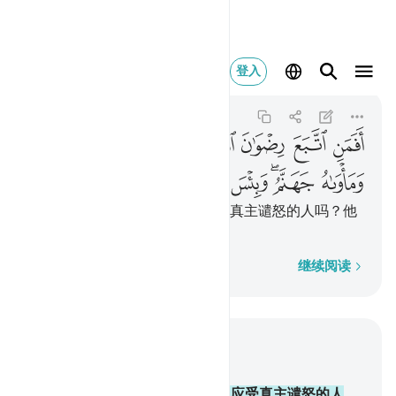
افمن اتبع رضوان الله 
登入
Ali 'Imran
3:162
3:162
ﲙ
ﲚ
ﲛ
ﲜ
ﲝ
ﲞ
ﲟ
ﲠ
ﲡ
ﲢ
ﲣﲤ
ﲥ
ﲦ
ﲧ
难道追求真主喜悦的人，象应受真主谴怒的人吗？他
的归宿是火狱，那归宿真恶劣。
逐字逐句
继续阅读
结合上下文阅读
章 3, 页 71, Juz 4
162
.
难道追求真主喜悦的人，象应受真主谴怒的人