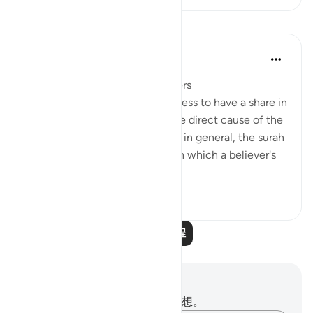
课程
In the Shade of the Quran
31周前
·
参考
节 3:162
A Great Favour Done to Believers
Within the framework of keenness to have a share in
the spoils of war, which was the direct cause of the
defeat at Uhud, and dishonesty in general, the surah
underlines the proper values, on which a believer's
attention must be...
查看更多
0
0
阅读更多课程
笔记与反思
你对这节经文没有任何笔记或感想。