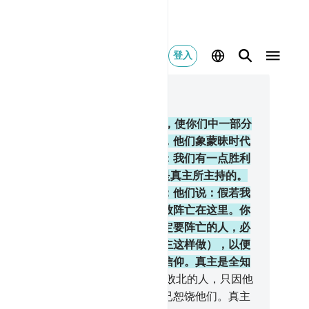
登入
合上下文阅读
, 页 70, Juz 4
4
.
在忧患之后，他又降安宁给你们，使你们中一部分
瞌睡；另一部分人则为自身而焦虑，他们象蒙昧时代
人一样，对真主妄加猜测，他们说：我们有一点胜利
希望吗? 你说：一切事情，的确都是真主所主持的。
们的心里怀着不敢对你表示的恶意；他们说：假若我
有一点胜利的希望，我们的同胞不致阵亡在这里。你
：假若你们坐在家里，那么命中注定要阵亡的人，必
外出，走到他们阵亡的地方；（真主这样做），以便
试验你们的心事，锻炼你们心中的信仰。真主是全知
事的。
155
.
两军交战之日，你们中败北的人，只因他
犯过，故恶魔使他们失足；真主确已恕饶他们。真主