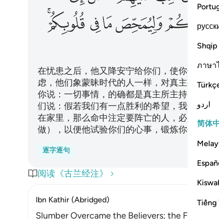
Portu
ﲋ
ﲌ
ﲍ
ﲎﲏ
русск
Shqip
ภาษา
在忧患之后，他又降安宁给你们，使你们中一
虑，他们象蒙昧时代的人一样，对真主妄加猜
Türkç
你说：一切事情，的确都是真主所主持的。他
اردو
们说：假若我们有一点胜利的希望，我们的同
在家里，那么命中注定要阵亡的人，必定外出
简体
做），以便他试验你们的心事，锻炼你们心中
Melay
逐字逐句
Españ
阅读《古兰经注》
Kiswah
Ibn Kathir (Abridged)
Tiếng 
Slumber Overcame the Believers; the Fear that