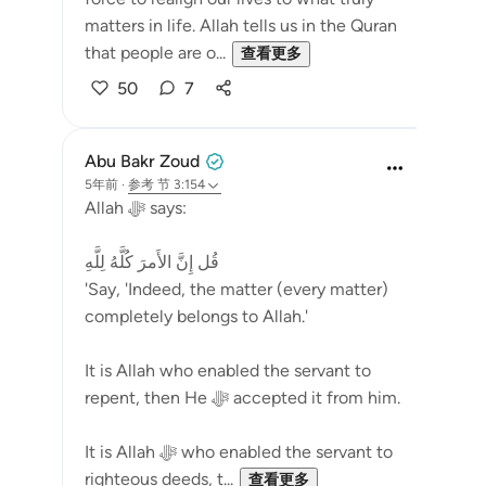
matters in life. Allah tells us in the Quran
that people are o...
查看更多
50
7
Abu Bakr Zoud
5年前
·
参考
节 3:154
Allah ﷻ says:
قُل إِنَّ الأَمرَ كُلَّهُ لِلَّهِ
'Say, 'Indeed, the matter (every matter)
completely belongs to Allah.'
It is Allah who enabled the servant to
repent, then He ﷻ accepted it from him.
It is Allah ﷻ who enabled the servant to
righteous deeds, t...
查看更多