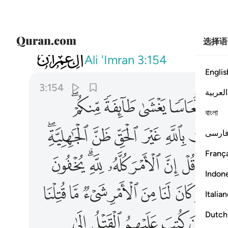
选择语
003
ثم انزل عليكم من بعد الغم امنة نعاسا 
Ali 'Imran
3:154
Englis
3:154
العربية
ﱇ
ﱈ
ﱉ
ﱊ
ﱋﱌ
বাংলা
ﱒ
ﱓ
ﱔ
ﱕ
ﱖﱗ
ارسی
França
ﱞﱟ
ﱠ
ﱡ
ﱢ
ﱣ
ﱤﱥ
ﱦ
Indon
ﱯ
ﱰ
ﱱ
ﱲ
ﱳ
ﱴ
ﱵ
ﱶ
Italia
ﱿ
ﲀ
ﲁ
ﲂ
ﲃ
Dutch