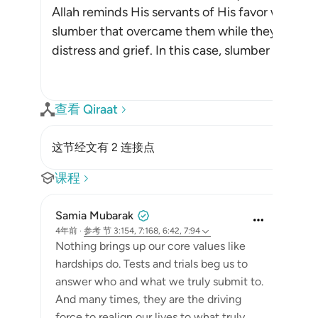
Allah reminds His servants of His favor when H
slumber that overcame them while they were ca
distress and grief. In this case, slumber is a fav
查看 Qiraat
这节经文有 2 连接点
课程
Samia Mubarak
4年前
·
参考
节 3:154, 7:168, 6:42, 7:94
Nothing brings up our core values like
hardships do. Tests and trials beg us to
answer who and what we truly submit to.
And many times, they are the driving
force to realign our lives to what truly