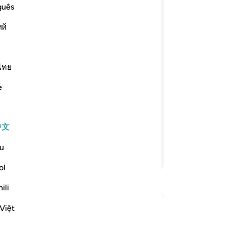
确
guês
ﲄﲅ
ﲆ
ﲇ
ﲈ
ﲉ
ﲊ
-
Ch
ий
ﲔ
ﲓ
ﲒ
ﲑ
ﲐ
笔
你
ไทย
部分人瞌睡；另一部分人则为自身而焦
测，他们说：我们有一点胜利的希望吗?
e
们的心里怀着不敢对你表示的恶意；他
胞不致阵亡在这里。你说：假若你们坐
，走到他们阵亡的地方；（真主这样
中文
的信仰。真主是全知心事的。
u
继续阅读
ol
ili
Việt
 the Hypocrites Suffered