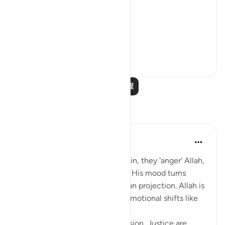
'He pardons most.'
The word u...
查看更多
28
4
阅读更多课程
反思
Salihu Abba
去年
·
参考
节 42:30, 7:156
Many people think when they sin, they 'anger' Allah,
and unless they repent quickly, His mood turns
against them. But this is a human projection. Allah is
not subject to time, space, or emotional shifts like
us.
His attributes , Mercy, Compassion, Justice are ...