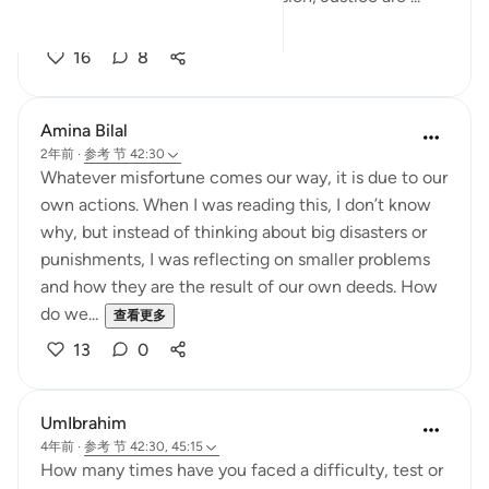
查看更多
16
8
Amina Bilal
2年前
·
参考
节 42:30
Whatever misfortune comes our way, it is due to our
own actions. When I was reading this, I don’t know
why, but instead of thinking about big disasters or
punishments, I was reflecting on smaller problems
and how they are the result of our own deeds. How
do we...
查看更多
13
0
UmIbrahim
4年前
·
参考
节 42:30, 45:15
How many times have you faced a difficulty, test or