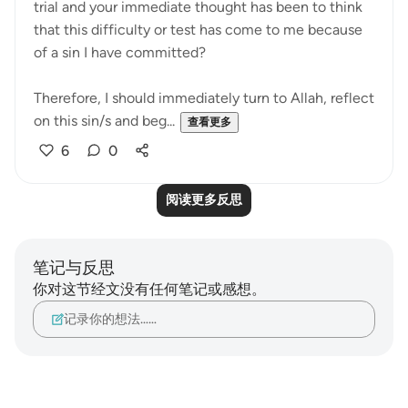
trial and your immediate thought has been to think
that this difficulty or test has come to me because
of a sin I have committed?
Therefore, I should immediately turn to Allah, reflect
on this sin/s and beg...
查看更多
6
0
阅读更多反思
笔记与反思
你对这节经文没有任何笔记或感想。
记录你的想法……