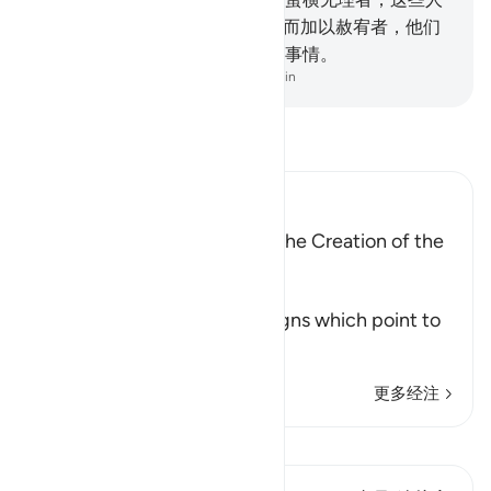
将受痛苦的刑罚。
43
.
凡能忍受而加以赦宥者，他们
的那种行为，确是应该决心做的事情。
-
Chinese Translation (Simplified) - Ma Jain
阅读《古兰经注》
Ibn Kathir (Abridged)
Among the Signs of Allah is the Creation of the
Heavens and the Earth
وَمِنْ ءَايَـتِهِ
(And among His Ayat) the signs which point to
His great might an
…
阅读更多
更多经注
查看 Qiraat