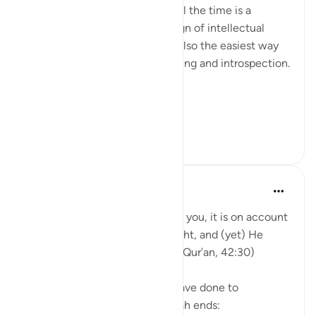
Projecting blame onto others all the time is a
psychological disorder and a sign of intellectual
timidity and incoherence. It is also the easiest way
for people to avoid self-reckoning and introspection.
Please reflect on these verses:
يَا أَيُّهَا الَّذِينَ ...
查看更多
30
1
Yasmin Mogahed
5年前
·
参考
节 42:30
'And whatever affliction befalls you, it is on account
of what your hands have wrought, and (yet) He
pardons most (of your faults).' (Qur’an, 42:30)
Yes. What we have done, we have done to
ourselves, but look how the ayah ends: