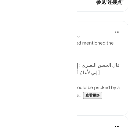
这节经文有 1 连接点
参见“连接点”
课程
Tulayhah Tafsir Translations
2年前
·
参考
节 32:21, 30:41, 10:44, 42:30
In one of his works, Imam Ahmad mentioned the
following statement:
[قال الحسن البصري : إِنَّ الرَّجُل كان يُشاكُ الشوكة يقول:
إني لأَعلمُ أنكِ بذنب ، وما ظلمني ربي عز وجل.]
al-Hasan al-Basri said: A man would be pricked by a
thorn and say, 'I know that you a...
查看更多
12
5
Dr. Hatem Al-Haj
4年前
·
参考
节 42:30, 5:105