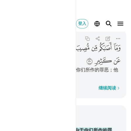
وما اصابكم من مصيبة فبما
登入
Ash-Shuraa
42:30
42:30
ﳌ
ﳍ
ﳎ
ﳏ
ﳐ
ﳑ
ﳒ
ﳓ
ﳔ
ﳕ
ﳖ
凡你们所遭遇的灾难，都是由于你们所作的罪恶；他
饶恕你们的许多罪过。
逐字逐句
继续阅读
结合上下文阅读
章 42, 页 486, Juz 25
30
.
凡你们所遭遇的灾难，都是由于你们所作的罪