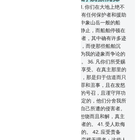
恶；他饶恕你们的许多罪过。
31
.
你们在大地上绝不
能逃避天谴，除真主外，你们没有任何保护者和援助
者。
32
.
他的迹象之一，是在海中象山岳一般的船
舶。
33
.
如果他意欲，他就使风静止，而船舶停顿在
海面上。对于每个坚忍者、感谢者，其中确有许多迹
象。
34
.
他或因他们所作的罪恶，而使那些船舶沉
没；他恕饶许多人的罪过。
35
.
为我的迹象而争论的
人们，知道他们自己绝无处逃罪。
36
.
凡你们所受赐
的，无论什么，都是今世生活的享受。在真主那里的
报酬，是更优美的，是更长久的，那是归于信道而只
信托真主者；
37
.
也归于远离大罪和丑事，且在发怒
时能赦宥者；
38
.
也归于应答主的号召，且谨守拜功
者；他们的事务，是由协商而决定的，他们分舍我所
赐予他们的；
39
.
也归于能反抗自己所遭的侵害者。
40
.
恶行应得同样的恶报。谁愿恕饶而且和解，真主
必报酬谁。真主确是不喜爱不义者的。
41
.
受人欺侮
而进行报复的人们，是无可责备的。
42
.
应受责备
的，是欺侮他人，并且在地方上蛮横无理者；这些人