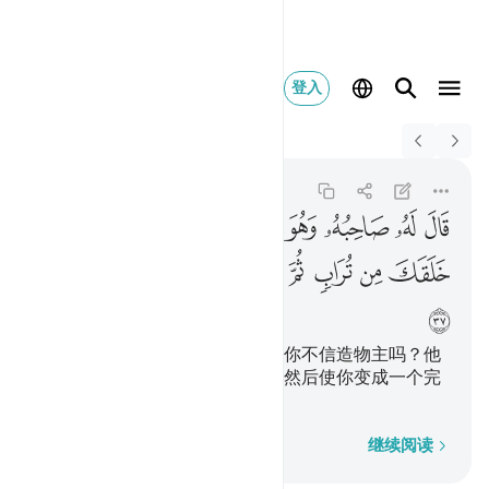
登入
Switch Quran.com to
English
قال له صاحبه وهو يح
Al-Kahf
18:37
18:37
ﱛ
ﱜ
ﱝ
ﱞ
ﱟ
ﱠ
ﱡ
ﱢ
ﱣ
ﱤ
ﱥ
ﱦ
ﱧ
ﱨ
ﱩ
ﱪ
ﱫ
他的朋友以辩驳的态度对他说：你不信造物主吗？他
创造你，先用泥土，继用精液，然后使你变成一个完
整的男子。
逐字逐句
继续阅读