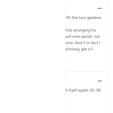
J Yousef
3年前
·
参考
节 18:35-38
Some reflections on the man with the two gardens
'And he entered his property, while wronging his
soul, saying, 'I do not think this will ever perish, nor
do I think the Hour will ˹ever˺ come. And if in fact I
am returned to my Lord, I will definitely get a f...
查看更多
28
3
222
Fadel Soliman
6年前
·
参考
节 18:32-38
Taddabor (pondering) of Surat Al Kahf ayahs 32-38
https://youtu.be/CDl39uVLO-Y