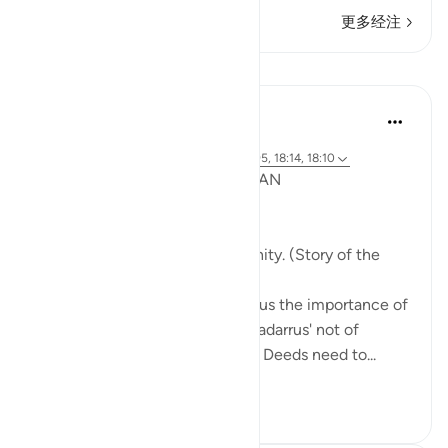
更多经注
课程
Syaari Ab Rahman
去年
·
参考
节 18:65-70, 18:37-40, 18:16, 18:94-95, 18:14, 18:10
POST RAMADHAN ACTION PLAN
4 Deeds From AL KAHFI
1. Tie your heart to the community. (Story of the
youths of the Cave)
The youths of the Cave taught us the importance of
keeping with good company. 'Tadarrus' not of
recitation but Tadarrus of Good Deeds need to...
查看更多
15
4
374