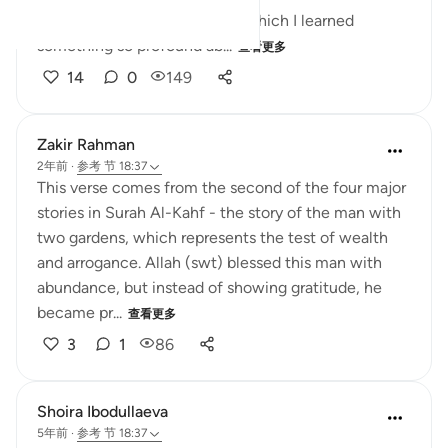
I was listening to a lecture in which I learned
something so profound ab...
查看更多
14
0
149
Zakir Rahman
2年前
·
参考
节 18:37
This verse comes from the second of the four major
stories in Surah Al-Kahf - the story of the man with
two gardens, which represents the test of wealth
and arrogance. Allah (swt) blessed this man with
abundance, but instead of showing gratitude, he
became pr...
查看更多
3
1
86
Shoira Ibodullaeva
5年前
·
参考
节 18:37