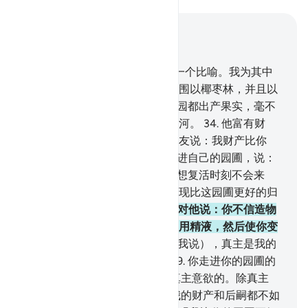
结合上下文阅读
章 18, 页 298, Juz 15
32
.
你以两个人的情况为他们打一个比喻。我为其中
的一个人创造了两个葡萄园，而围以椰枣林，并且以
两园之间的地方为耕地。
33
.
两园都出产果实，毫不
欠缺，并在两园之间，开凿一条河。
34
.
他富有财
产，故以矜夸的态度，对他的朋友说：我财产比你
多，人比你强。
35
.
他自负地走进自己的园圃，说：
我想这个园圃永不荒芜，
36
.
我想复活时刻不会来
临。即使我被召归主，我也能发现比这园圃更好的归
宿。
37
.
他的朋友以辩驳的态度对他说：你不信造物
主吗？他创造你，先用泥土，继用精液，然后使你变
成一个完整的男子。
38
.
但是（我说），真主是我的
主，我不以任何物配我的主。
39
.
你走进你的园圃的
时候，你怎么不说：'这件事是真主意欲的。除真主
外，我绝无能力！'如果你认为我的财产和后嗣都不如