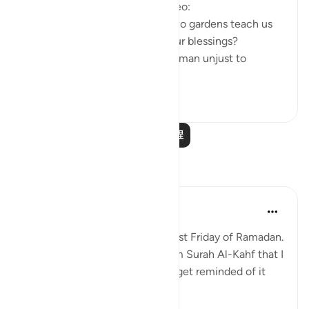
Questions answered in this video:
- What does the story of the two gardens teach us
about the ultimate source of our blessings?
- In what way was the wealthy man unjust to
himse...
查看更多
2
0
251
阅读更多课程
反思
Muniba Ansari
21周前
·
参考
节 18:34, 18:37
SubhanAllah, it is already the last Friday of Ramadan.
I wanted to share a benefit from Surah Al-Kahf that I
learned 2 Ramadans ago, and I get reminded of it
every Friday when I read it.