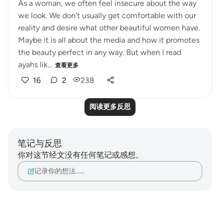
As a woman, we often feel insecure about the way
we look. We don't usually get comfortable with our
reality and desire what other beautiful women have.
Maybe it is all about the media and how it promotes
the beauty perfect in any way. But when I read
ayahs lik...
查看更多
16
2
238
阅读更多反思
笔记与反思
你对这节经文没有任何笔记或感想。
记录你的想法……