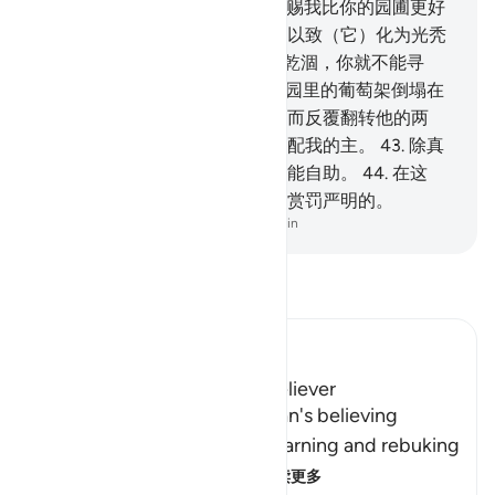
你，
40
.
那末，我的主或许会赏赐我比你的园圃更好
的东西，而降霹雳于你的园圃，以致（它）化为光秃
秃的土地；
41
.
或园里的水一旦乾涸，你就不能寻
求。
42
.
他的财产，全遭毁灭。园里的葡萄架倒塌在
地上，他为痛惜建设园圃的费用而反覆翻转他的两
掌，他说：但愿我没有把任何物配我的主。
43
.
除真
主外，没有群众援助他，他也不能自助。
44
.
在这
里，援助全归真实的真主，他是赏罚严明的。
-
Chinese Translation (Simplified) - Ma Jain
阅读《古兰经注》
Ibn Kathir (Abridged)
The Response of the Poor Believer
Allah tells us how the rich man's believing
companion replied to him, warning and rebuking
him for his disbelief in A
…
阅读更多