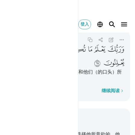
وربك يعلم ما تكن صدور
登入
Al-Qasas
28:69
28:69
ﲾ
ﲿ
ﳀ
ﳁ
ﳂ
ﳃ
ﳄ
ﳅ
你的主知道他们的胸中所隐藏的和他们（的口头）所
表白的。
逐字逐句
继续阅读
结合上下文阅读
章 28, 页 393, Juz 20
68
.
你的主，创造他所意欲的，选择他所意欲的，他