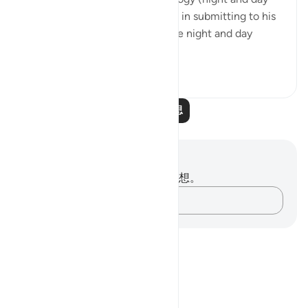
circadian rhythm). Our power is in submitting to his
power. Control is an illusion. The night and day
doesn't ...
查看更多
3
0
阅读更多反思
笔记与反思
你对这节经文没有任何笔记或感想。
记录你的想法……