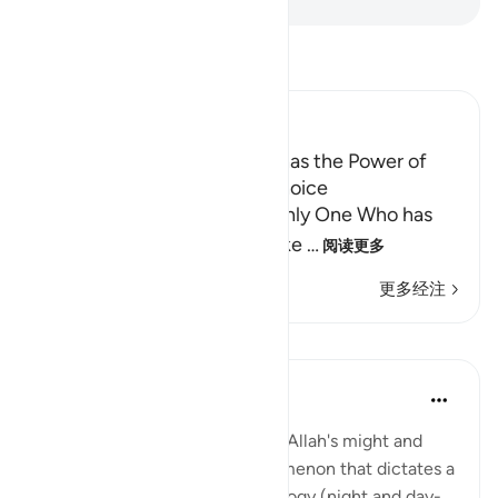
阅读《古兰经注》
Ibn Kathir (Abridged)
Allah Alone is the One Who has the Power of
Creation, Knowledge and Choice
Allah tells us that He is the only One Who has
the power to create and make
…
阅读更多
更多经注
反思
Hana Alasry
6年前
·
参考
节 28:65-75
These verses are a reminder of Allah's might and
power. The very natural phenomenon that dictates a
huge part of our human physiology (night and day-