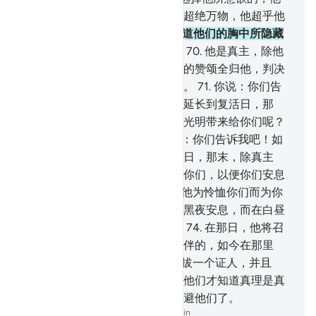
们没有选择的权利。赞颂真主，超绝万物，他超乎他
们所用来配他的。
69
.
你的主知道他们的胸中所隐藏
的和他们（的口头）所表白的。
70
.
他是真主，除他
外，绝无应受崇拜的，今世后世的赞颂全归他，判决
只由他作出。你们只被召归于他。
71
.
你说：你们告
诉我吧！如果真主使黑夜为你们延长到复活日，那
末，除真主外，哪一个神灵能把光明带来给你们呢？
难道你们不会听话吗？
72
.
你说：你们告诉我吧！如
果真主使白昼为你们延长到复活日，那末，除真主
外，哪一个神灵能把黑夜带来给你们，以便你们安息
呢？难道你们不会观察吗？
73
.
他为怜恤你们而为你
们创造黑夜和白昼，以便你们在黑夜安息，而在白昼
寻求他的恩惠，以便你们感谢。
74
.
在那日，他将召
唤他们说：你们所妄称为我的伙伴的，如今在那里
呢？
75
.
我将从每一个民族中先拔一个证人，并且
说：你们把你们的证据拿来吧！他们才知道真理是真
主的，他们生前所伪造的，已回避他们了。
-
Chinese Translation (Simplified) - Ma Jain