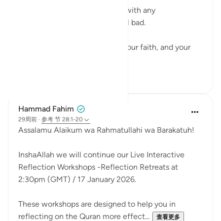
I don't say that sarcastically or with any
condescension. I genuinely feel bad.
Faith builds conviction. Grow your faith, and your
con...
查看更多
15
1
Hammad Fahim
29周前
·
参考
节 28:1-20
Assalamu Alaikum wa Rahmatullahi wa Barakatuh!
InshaAllah we will continue our Live Interactive
Reflection Workshops -Reflection Retreats at
2:30pm (GMT) / 17 January 2026.
These workshops are designed to help you in
reflecting on the Quran more effect...
查看更多