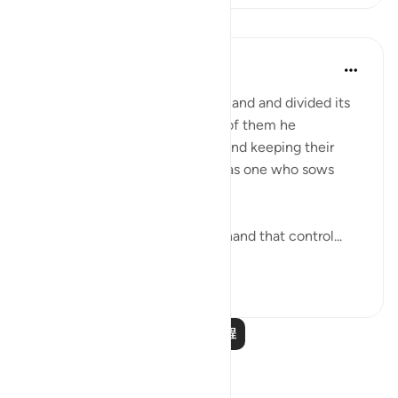
课程
In the Shade of the Quran
31周前
·
参考
节 28:4
Pharaoh exalted himself in the land and divided its
people into castes. One group of them he
persecuted, slaying their sons and keeping their
women alive. For certain, he was one who sows
corruption. (Verse 4)
Thus, the stage is set, and the hand that control...
查看更多
0
0
阅读更多课程
反思