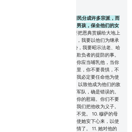
结合上下文阅读
章 28, 页 385, Juz 20
4
.
法老确已在国中傲慢，他把国民分成许多宗派，而
欺负其中的一派人；屠杀他们的男孩，保全他们的女
孩。他确是伤风败俗的。
5
.
我要把恩典赏赐给大地上
受欺负的人，我要以他们为表率，我要以他们为继承
者，
6
.
我要使他们在大地上得势，我要昭示法老、哈
曼和他们俩的军队，对于这些被欺负者的提防的事。
7
.
我曾启示穆萨的母亲（说）：你应当哺乳他，当你
怕他受害的时候，你把他投在河里，你不要畏惧，不
要忧愁，我必定要把他送还你，我必定要任命他为使
者。
8
.
法老的侍从曾拾取了他，以致他成为他们的敌
人和忧患。法老、哈曼和他俩的军队，确是错误的。
9
.
法老的妻子说：（这）是我和你的慰籍。你们不要
杀他，也许他有利于我们，或者我们把他收为义子。
（他们听从她的话），他们不知不觉。
10
.
穆萨的母
亲的心，变成空虚的。若不是我使她安下心来，以使
她成为信道的人，她几乎暴露真情了。
11
.
她对他的