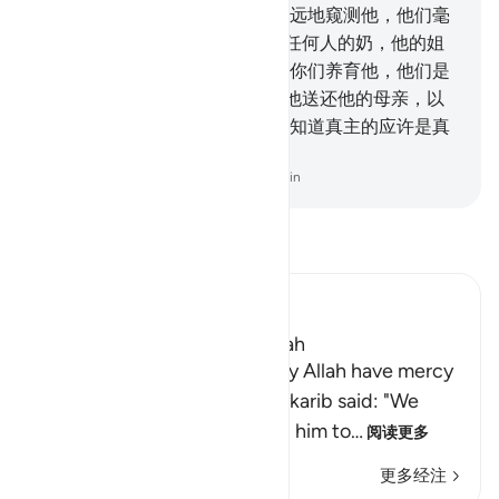
姐姐说：你追着他去吧。她就远远地窥测他，他们毫
不知觉。
12
.
以前，我禁止他吃任何人的奶，他的姐
姐就说：我介绍你们一家人，替你们养育他，他们是
忠于他，好吗？
13
.
于是，我把他送还他的母亲，以
便她获得慰藉，不再忧愁，而且知道真主的应许是真
实的，但他们大半不知道。
-
Chinese Translation (Simplified) - Ma Jain
阅读《古兰经注》
Ibn Kathir (Abridged)
Which was revealed in Makkah
Imam Ahmad bin Hanbal, may Allah have mercy
on him, recorded that Ma`diykarib said: "We
came to `Abdullah and asked him to
…
阅读更多
更多经注