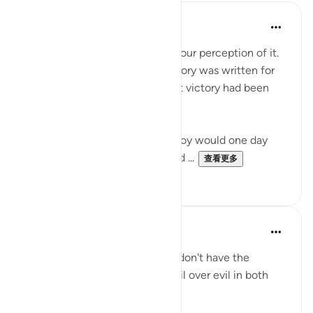
Fariha Guncha
6周前
·
参考
节 28:8-9, 28:4
The ultimate irony of Ashura is our perception of it.
We remember it as the day victory was written for
Musa (AS), when in reality, that victory had been
written decades earlier.
Terrified by a prophecy that a boy would one day
overthrow him, Pharaoh ordered ...
查看更多
18
3
Abdelrahman Badawy
26周前
·
参考
节 28:4-6, 8:36, 7:128
I feel sorry for the people who don't have the
conviction that good will prevail over evil in both
this world and the next.