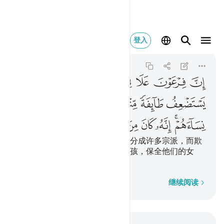
ان فرعون علا في الا
登入
Al-Qasas
28:4
28:4
ﲞ
ﲟ
ﲠ
ﲡ
ﲢ
ﲣ
ﲤ
ﲥ
ﲦ
ﲧ
ﲨ
ﲩ
ﲪ
ﲫ
ﲬﲭ
ﲮ
ﲯ
ﲰ
ﲱ
ﲲ
法老确已在国中傲慢，他把国民分成许多宗派，而欺
负其中的一派人；屠杀他们的男孩，保全他们的女
孩。他确是伤风败俗的。
逐字逐句
继续阅读