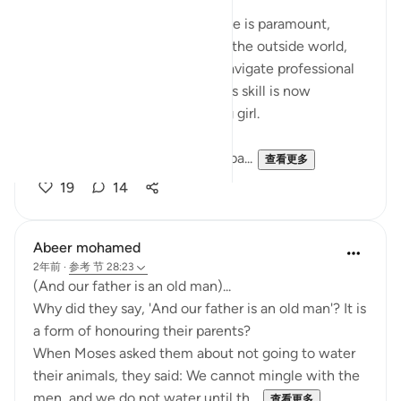
2年前
·
参考
节 28:25, 28:23
For working women, confidence is paramount,
enabling them to interact with the outside world,
manage business affairs, and navigate professional
ups and downs. Fortunately, this skill is now
ingrained in every school-going girl.
Workshops are conducted and pa...
查看更多
19
14
Abeer mohamed
2年前
·
参考
节 28:23
‏(And our father is an old man)...
a form of honouring their parents?
their animals, they said: We cannot mingle with the
men, and we do not water until th...
查看更多