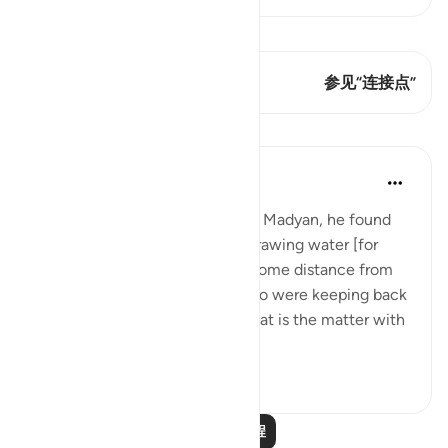
查看 Qiraat
这节经文有 1 连接点
参见“连接点”
课程
In the Shade of the Quran
31周前
·
参考
节 28:23
When he arrived at the wells of Madyan, he found
there a large group of people drawing water [for
their herds and flocks], and at some distance from
them he found two women who were keeping back
their flock. He asked them: 'What is the matter with
you two?' Th...
查看更多
1
0
阅读更多课程