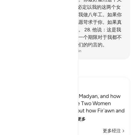
强壮又忠实的人。
27
.
他说：我必定以我的这两个女
儿中的一个嫁给你，但你必须替我做八年工。如果你
做满十年，那是你自愿的，我不愿苛求于你。如果真
主意欲，你将发现我是一个善人。
28
.
他说：这是我
与你所订的合同，我无论做满那一个期限对于我都不
可有过分的要求。真主是监察我们的约言的。
-
Chinese Translation (Simplified) - Ma Jain
阅读《古兰经注》
Ibn Kathir (Abridged)
Musa, peace be upon him, in Madyan, and how
He watered the Flocks of the Two Women
When the man told Musa about how Fir`awn and
his chiefs were conspir
…
阅读更多
更多经注