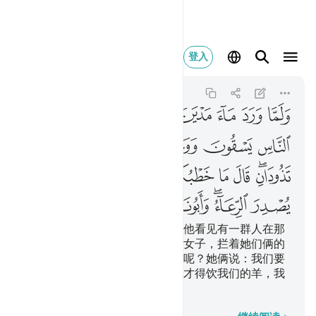
ولما ورد ماء مدين وجد
登入
Al-Qasas
28:23
28:23
ﱍ
ﱎ
ﱏ
ﱐ
ﱑ
ﱒ
ﱓ
ﱔ
ﱕ
ﱖ
ﱗ
ﱘ
ﱙ
ﱚ
ﱛﱜ
ﱝ
ﱞ
ﱟﱠ
ﱡ
ﱢ
ﱣ
ﱤ
ﱥ
ﱦﱧ
ﱨ
ﱩ
ﱪ
ﱫ
当他来到麦德彦的泉边的时候，他看见有一群人在那
里饮羊，他发现除他们外还有两女子，拦着她们俩的
羊群。他说：你们俩为什么这样呢？她俩说：我们要
到牧人们使他们的羊离开泉水，才得饮我们的羊，我
们的父亲是一位龙钟的老人。