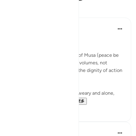
反思
Qais Noor
去年
·
参考
节 28:23
~ The Gaze that Guards ~
There is a moment in the story of Musa (peace be
upon him) that quietly teaches volumes, not
through a sermon, but through the dignity of action
guided by faith.
Musa (AS) fleeing from Egypt, weary and alone,
arrives in Madyan not to...
查看更多
10
3
Iraj Marjan