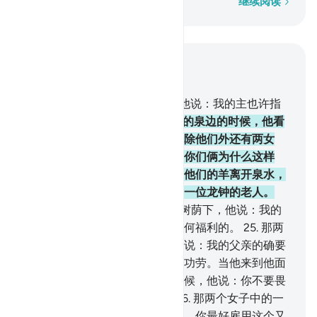
逐字逐句
继续阅读
结合上下文阅读
章 28, 页 388, Juz 20
22
.
当他已趋向麦德彦的时候，他说：我的主也许指
示我正道。
23
.
当他来到麦德彦的泉边的时候，他看
见有一群人在那里饮羊，他发现除他们外还有两女
子，拦着她们俩的羊群。他说：你们俩为什么这样
呢？她俩说：我们要到牧人们使他们的羊离开泉水，
才得饮我们的羊，我们的父亲是一位龙钟的老人。
24
.
他就替她俩饮羊，然后退到树荫下，他说：我的
主啊！我确需求你所降给我的任何福利的。
25
.
那两
个女子中的一个，羞涩地来对他说：我的父亲的确要
请你去，要酬谢你替我们饮羊的功劳。当他来到他面
前，并且告诉他自己的实情的时候，他说：你不要畏
惧，你已脱离不义的民众了。
26
.
那两个女子中的一
个说：我的父亲啊！请你雇用他。你最好雇用这个又