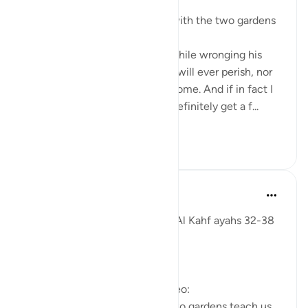
3年前
·
参考
节 18:35-38
Some reflections on the man with the two gardens
'And he entered his property, while wronging his
soul, saying, 'I do not think this will ever perish, nor
do I think the Hour will ˹ever˺ come. And if in fact I
am returned to my Lord, I will definitely get a f...
查看更多
28
3
Fadel Soliman
6年前
·
参考
节 18:32-38
Taddabor (pondering) of Surat Al Kahf ayahs 32-38
https://youtu.be/CDl39uVLO-Y
Questions answered in this video:
- What does the story of the two gardens teach us