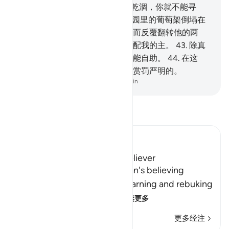
秃的土地；
41
.
或园里的水一旦乾涸，你就不能寻
求。
42
.
他的财产，全遭毁灭。园里的葡萄架倒塌在
地上，他为痛惜建设园圃的费用而反覆翻转他的两
掌，他说：但愿我没有把任何物配我的主。
43
.
除真
主外，没有群众援助他，他也不能自助。
44
.
在这
里，援助全归真实的真主，他是赏罚严明的。
-
Chinese Translation (Simplified) - Ma Jain
阅读《古兰经注》
Ibn Kathir (Abridged)
The Response of the Poor Believer
Allah tells us how the rich man's believing
companion replied to him, warning and rebuking
him for his disbelief in A
…
阅读更多
更多经注