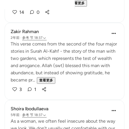
something so profound ab...
查看更多
14
0
Zakir Rahman
2年前
·
参考
节 18:37
This verse comes from the second of the four major
stories in Surah Al-Kahf - the story of the man with
two gardens, which represents the test of wealth
and arrogance. Allah (swt) blessed this man with
abundance, but instead of showing gratitude, he
became pr...
查看更多
3
1
Shoira Ibodullaeva
5年前
·
参考
节 18:37
As a woman, we often feel insecure about the way
we look. We don't usually get comfortable with our