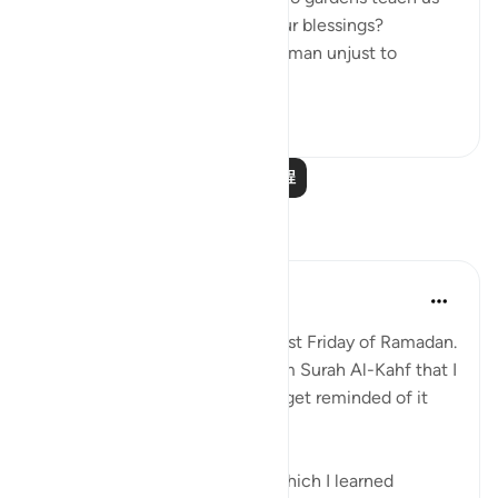
about the ultimate source of our blessings?
- In what way was the wealthy man unjust to
himse...
查看更多
2
0
阅读更多课程
反思
Muniba Ansari
21周前
·
参考
节 18:34, 18:37
SubhanAllah, it is already the last Friday of Ramadan.
I wanted to share a benefit from Surah Al-Kahf that I
learned 2 Ramadans ago, and I get reminded of it
every Friday when I read it.
I was listening to a lecture in which I learned