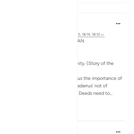
课程
Syaari Ab Rahman
去年
·
参考
节 18:65-70, 18:37-40, 18:16, 18:94-95, 18:14, 18:10
POST RAMADHAN ACTION PLAN
4 Deeds From AL KAHFI
1. Tie your heart to the community. (Story of the
youths of the Cave)
The youths of the Cave taught us the importance of
keeping with good company. 'Tadarrus' not of
recitation but Tadarrus of Good Deeds need to...
查看更多
15
4
J Yousef