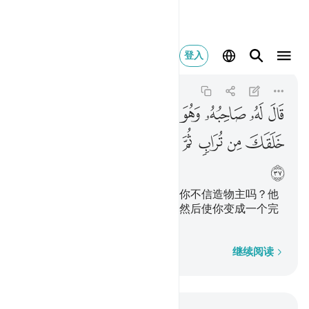
قال له صاحبه وهو يح
登入
Al-Kahf
18:37
18:37
ﱛ
ﱜ
ﱝ
ﱞ
ﱟ
ﱠ
ﱡ
ﱢ
ﱣ
ﱤ
ﱥ
ﱦ
ﱧ
ﱨ
ﱩ
ﱪ
ﱫ
他的朋友以辩驳的态度对他说：你不信造物主吗？他
创造你，先用泥土，继用精液，然后使你变成一个完
整的男子。
逐字逐句
继续阅读