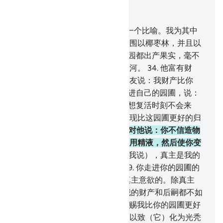
结合上下文阅读
章 18, 页 298, Juz 15
32
.
你以两个人的情况为他们打一个比喻。我为其中
的一个人创造了两个葡萄园，而围以椰枣林，并且以
两园之间的地方为耕地。
33
.
两园都出产果实，毫不
欠缺，并在两园之间，开凿一条河。
34
.
他富有财
产，故以矜夸的态度，对他的朋友说：我财产比你
多，人比你强。
35
.
他自负地走进自己的园圃，说：
我想这个园圃永不荒芜，
36
.
我想复活时刻不会来
临。即使我被召归主，我也能发现比这园圃更好的归
宿。
37
.
他的朋友以辩驳的态度对他说：你不信造物
主吗？他创造你，先用泥土，继用精液，然后使你变
成一个完整的男子。
38
.
但是（我说），真主是我的
主，我不以任何物配我的主。
39
.
你走进你的园圃的
时候，你怎么不说：'这件事是真主意欲的。除真主
外，我绝无能力！'如果你认为我的财产和后嗣都不如
你，
40
.
那末，我的主或许会赏赐我比你的园圃更好
的东西，而降霹雳于你的园圃，以致（它）化为光秃