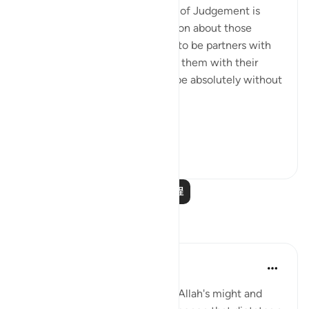
Here, a quick image of the Day of Judgement is
presented in a rhetorical question about those
beings the unbelievers alleged to be partners with
God. The surah, thus, confronts them with their
false claims, showing them to be absolutely without
substance:
On ...
查看更多
0
0
阅读更多课程
反思
Hana Alasry
6年前
·
参考
节 28:65-75
These verses are a reminder of Allah's might and