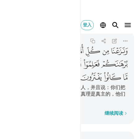
ونزعنا من كل امة شهيدا
登入
Al-Qasas
28:75
28:75
ﲄ
ﲅ
ﲆ
ﲇ
ﲈ
ﲉ
ﲊ
ﲋ
ﲌ
ﲍ
ﲎ
ﲏ
ﲐ
ﲑ
ﲒ
ﲓ
ﲔ
ﲕ
我将从每一个民族中先拔一个证人，并且说：你们把
你们的证据拿来吧！他们才知道真理是真主的，他们
生前所伪造的，已回避他们了。
逐字逐句
继续阅读