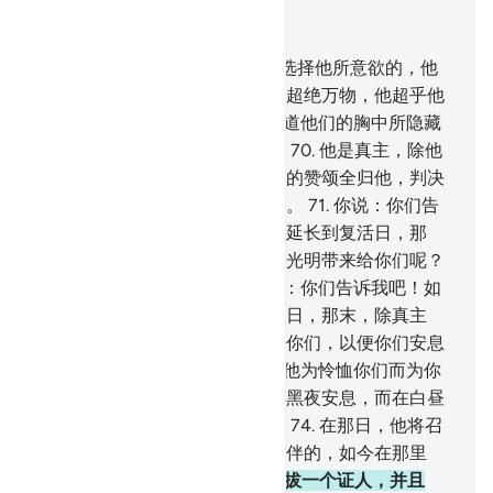
结合上下文阅读
章 28, 页 394, Juz 20
68
.
你的主，创造他所意欲的，选择他所意欲的，他
们没有选择的权利。赞颂真主，超绝万物，他超乎他
们所用来配他的。
69
.
你的主知道他们的胸中所隐藏
的和他们（的口头）所表白的。
70
.
他是真主，除他
外，绝无应受崇拜的，今世后世的赞颂全归他，判决
只由他作出。你们只被召归于他。
71
.
你说：你们告
诉我吧！如果真主使黑夜为你们延长到复活日，那
末，除真主外，哪一个神灵能把光明带来给你们呢？
难道你们不会听话吗？
72
.
你说：你们告诉我吧！如
果真主使白昼为你们延长到复活日，那末，除真主
外，哪一个神灵能把黑夜带来给你们，以便你们安息
呢？难道你们不会观察吗？
73
.
他为怜恤你们而为你
们创造黑夜和白昼，以便你们在黑夜安息，而在白昼
寻求他的恩惠，以便你们感谢。
74
.
在那日，他将召
唤他们说：你们所妄称为我的伙伴的，如今在那里
呢？
75
.
我将从每一个民族中先拔一个证人，并且