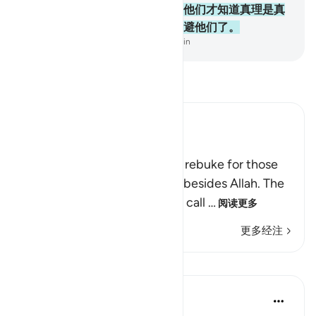
说：你们把你们的证据拿来吧！他们才知道真理是真
主的，他们生前所伪造的，已回避他们了。
-
Chinese Translation (Simplified) - Ma Jain
阅读《古兰经注》
Ibn Kathir (Abridged)
Rebuking the Idolators
This is another call by way of rebuke for those
who worshipped other gods besides Allah. The
Lord, may He be exalted, will call
…
阅读更多
更多经注
课程
In the Shade of the Quran
31周前
·
参考
节 28:74-75