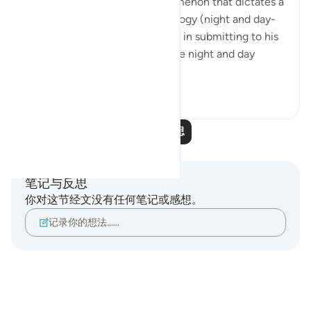
power. The very natural phenomenon that dictates a
huge part of our human physiology (night and day-
circadian rhythm). Our power is in submitting to his
power. Control is an illusion. The night and day
doesn't ...
查看更多
3
0
阅读更多反思
笔记与反思
你对这节经文没有任何笔记或感想。
记录你的想法……