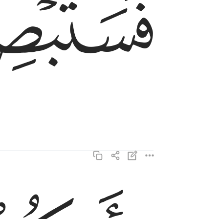
ﲐ
باييكم المفتون ٦
بِأَييِّكُمُ ٱلْمَفْتُونُ ٦