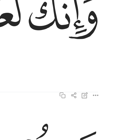
ﲋ
ﲌ
فستبصر ويبصرون ٥
فَسَتُبْصِرُ وَيُبْصِرُونَ ٥