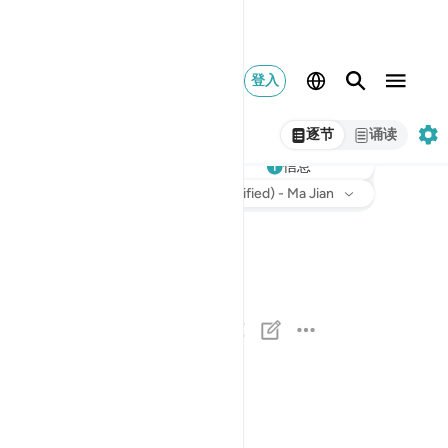
登入
逐节
诵读
听
信息
意译
: Chinese Translation (Simplified) - Ma Jian
ن والقلم وما يسطرون ١
نٓ ۚ وَٱلْقَلَمِ وَمَا يَسْطُرُونَ ١