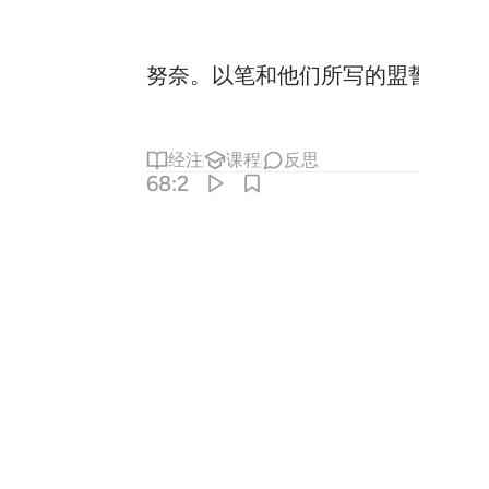
努奈。以笔和他们所写的盟誓，
经注
课程
反思
68:2