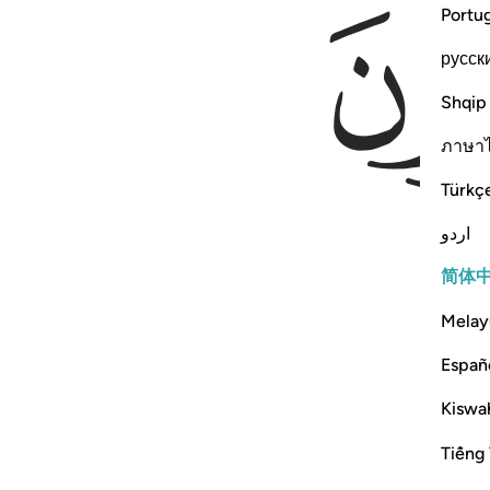
Portu
русск
Shqip
ภาษา
Türkç
اردو
简体
Melay
Españ
Kiswah
Tiếng 