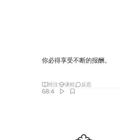
你必得享受不断的报酬。
经注
课程
反思
68:4