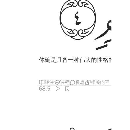
ﲏ
你确是具备一种伟大的性格的。
经注
课程
反思
相关内容
68:5