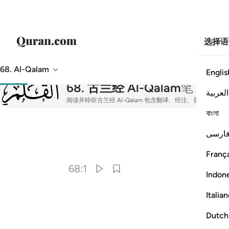
选择语
68. Al-Qalam
Englis
068
68
.
古兰经 Al-Qalam
笔
العربية
阅读并聆听古兰经 Al-Qalam 包含翻译、经注、音频朗诵
বাংলা
ارسی
França
68:1
Indon
Italia
Dutch