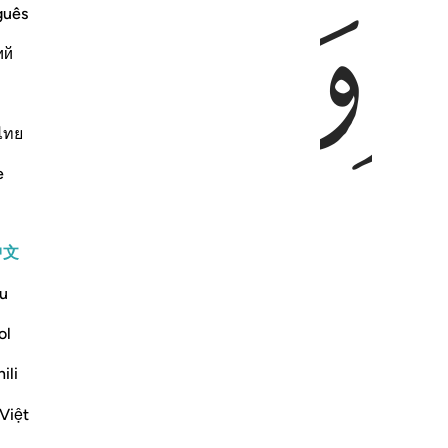
ﱼ
ﱽ
guês
ий
ไทย
e
中文
u
ol
ili
Việt