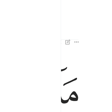
ﱿ
ﲀ
ﲁ
ما انت بنعمة ربك بمجنون ٢
مَآ أَنتَ بِنِعْمَةِ رَبِّكَ بِمَجْنُونٍۢ ٢