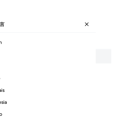
言
登入
页
564
卷
29
/
希兹布
57
h
、逐字释义和音译。
ف
奉至仁至慈的真主之名
is
esia
no