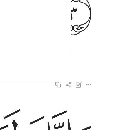
ﲊ
وانك لعلى خلق عظيم ٤
وَإِنَّكَ لَعَلَىٰ خُلُقٍ عَظِيمٍۢ ٤