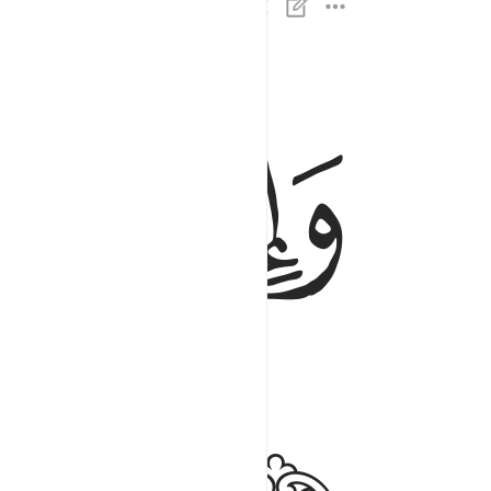
ﲅ
ﲆ
ﲇ
وان لك لاجرا غير ممنون ٣
وَإِنَّ لَكَ لَأَجْرًا غَيْرَ مَمْنُونٍۢ ٣