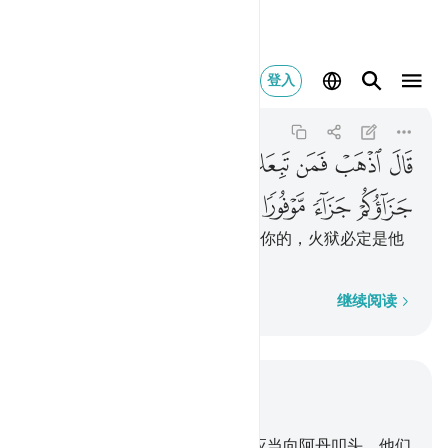
قال اذهب فمن تبعك
登入
Al-Isra
17:63
17:63
ﲓ
ﲔ
ﲕ
ﲖ
ﲗ
ﲘ
ﲙ
ﲚ
ﲛ
ﲜ
ﲝ
真主说：你去吧！他们中凡顺从你的，火狱必定是他
们和你的充分的报酬。
逐字逐句
继续阅读
结合上下文阅读
章 17, 页 288, Juz 15
61
.
当时我曾对众天神说：你们应当向阿丹叩头。他们