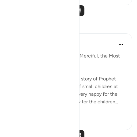
阅读更多课程
反思
Razia Zahra
33周前
·
参考
节 17:61-65
In the Name of Allah, the Most Merciful, the Most
Merciful,
Yesterday, I went to narrate the story of Prophet
Eesa Alahis salaam to a group of small children at
the masjid. The teachers were very happy for the
children to gain the opportunity for the children...
查看更多
8
0
阅读更多反思