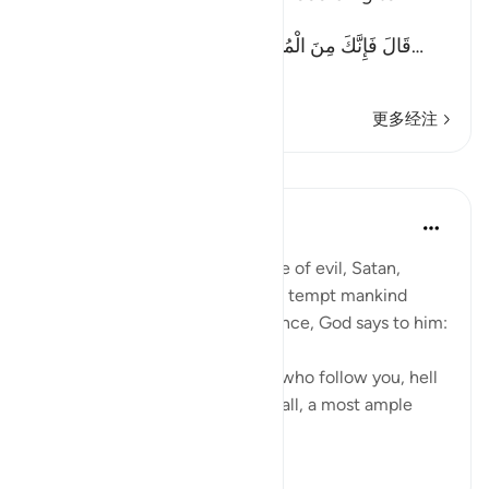
another Ayah (Allah) said:
قَالَ فَإِنَّكَ مِنَ الْمُنظَرِينَ - إِلَى يَوْمِ الْوَقْتِ الْمَعْلُوم
…
阅读更多
更多经注
课程
In the Shade of the Quran
31周前
·
参考
节 17:63
It is God's will that the advocate of evil, Satan,
should have his respite to try to tempt mankind
away from divine guidance. Hence, God says to him:
"Begone! As for those of them who follow you, hell
will be the recompense of you all, a most ample
recompens...
查看更多
0
0