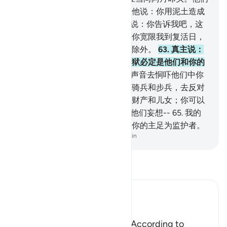
就向他叩头，但易卜劣厮除外。他说：你用泥土造成
的，我怎能向他叩头呢！
62
.
他说：你告诉我吧，这
就是你使他超越我的人吗？如果你宽限我到复活日，
我誓必根绝他的后裔，但少数人除外。
63
.
真主说：
你去吧！他们中凡顺从你的，火狱必定是他们和你的
充分的报酬。
64
.
你可以用你的声音去恫吓他们中你
所能恫吓的人；你可以统率你的骑兵和步兵，去反对
他们；你可以和他们同享他们的财产和儿女；你可以
许给他们任何东西--恶魔只许给他们妄想--
65
.
我的
仆人，你对他们没有任何权柄，你的主足为监护者。
-
Chinese Translation (Simplified) - Ma Jain
阅读《古兰经注》
Ibn Kathir (Abridged)
اذْهَبْ
`(Go,) I will give you respite.' According to