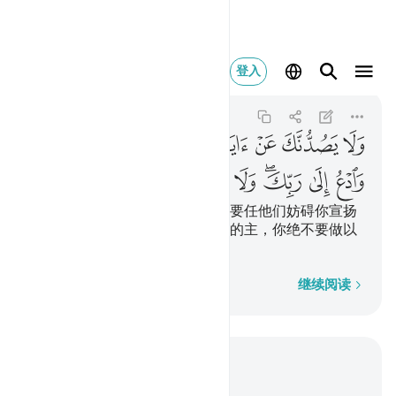
ولا يصدنك عن ايات الله
登入
Al-Qasas
28:87
28:87
ﱧ
ﱨ
ﱩ
ﱪ
ﱫ
ﱬ
ﱭ
ﱮ
ﱯﱰ
ﱱ
ﱲ
ﱳﱴ
ﱵ
ﱶ
ﱷ
ﱸ
ﱹ
真主的迹象降示你之后，你绝不要任他们妨碍你宣扬
那些迹象。你应当召人来归顺你的主，你绝不要做以
物配主者。
逐字逐句
继续阅读
结合上下文阅读
章 28, 页 396, Juz 20