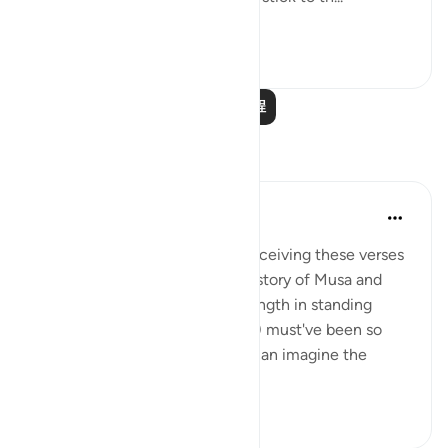
查看更多
0
0
阅读更多课程
反思
Hana Alasry
6年前
·
参考
节 28:83-88
I imagine the Prophet (SAW) receiving these verses
and I imagine how hearing the story of Musa and
Musa AS's confidence and strength in standing
before Firawn (a terrifying feat) must've been so
comforting to the nabi SAW. I can imagine the
sense of comradery ...
查看更多
4
1