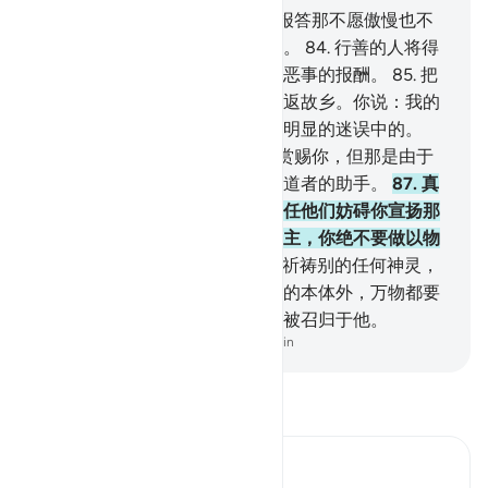
83
.
这是后世的住宅，我要用来报答那不愿傲慢也不
愿堕落的人。善果只归敬畏的人。
84
.
行善的人将得
更好的报酬，作恶的人，只受作恶事的报酬。
85
.
把
《古兰经》降示给你，必使你复返故乡。你说：我的
主知道谁是昭示正道的，谁是在明显的迷误中的。
86
.
你并未希望真主把这部经典赏赐你，但那是由于
你的主的恩惠。你绝不要做不信道者的助手。
87
.
真
主的迹象降示你之后，你绝不要任他们妨碍你宣扬那
些迹象。你应当召人来归顺你的主，你绝不要做以物
配主者。
88
.
除真主外，你不要祈祷别的任何神灵，
除他外，绝无应受崇拜的。除他的本体外，万物都要
毁灭。判决只由他作出，你们只被召归于他。
-
Chinese Translation (Simplified) - Ma Jain
阅读《古兰经注》
Ibn Kathir (Abridged)