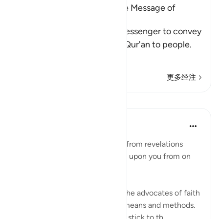
The Command to convey the Message of
Tawhid
Here Allah commands His Messenger to convey
the Message and recite the Qur'an to people.
He tells him that
…
阅读更多
更多经注
课程
In the Shade of the Quran
31周前
·
参考
节 28:87
"Never let them turn you away from revelations
after they have been bestowed upon you from on
high." (Verse 87)
Unbelievers always try to turn the advocates of faith
away from their task, using all means and methods.
The believers, however, always stick to th...