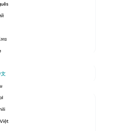
们
guês
是
 Hell
ий
己
gret on the Day of Resurrection, when
速
 of fire. When they actually experience
将
hate themselves with the utm
…
阅读更多
也
ไทย
更多经注
主
e
判
-
Ch
参见“连接点”
中文
笔
你
u
ol
ili
Việt
n the great bodies such as the sun and the