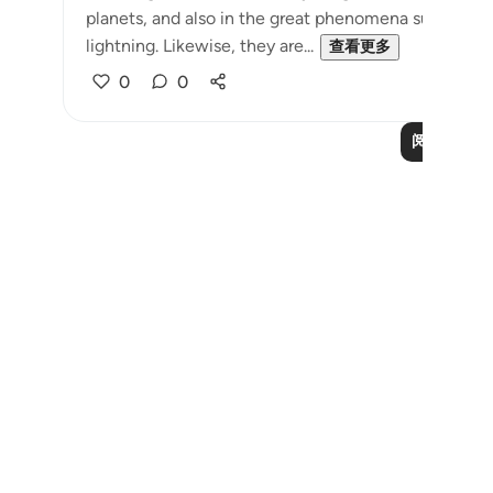
planets, and also in the great phenomena such as the
lightning. Likewise, they are...
查看更多
0
0
阅读更多课
Notes
placeholders
close