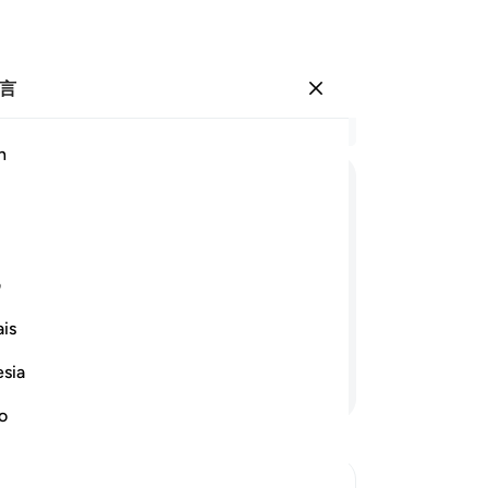
言
登入
结
h
章 4
10
ﲑ
ﲒ
ﲓ
ﲔ
ﲕ
ﲖ
们
他
ﲝ
ﲞ
ﲟ
ﲠ
两
ف
12
is
果
给养；只有归依者能觉悟。
-
esia
继续阅读
从
真
no
尊
他