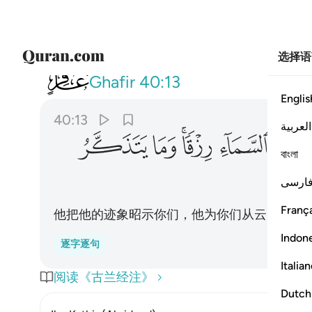
选择语
040
هو الذي يريكم اياته وينزل لكم من
Ghafir
40:13
Englis
40:13
العربية
ﲗ
ﲘ
ﲙﲚ
ﲛ
ﲜ
বাংলা
ارسی
França
他把他的迹象昭示你们，他为你们从云中降下
Indon
逐字逐句
Italia
阅读《古兰经注》
Dutch