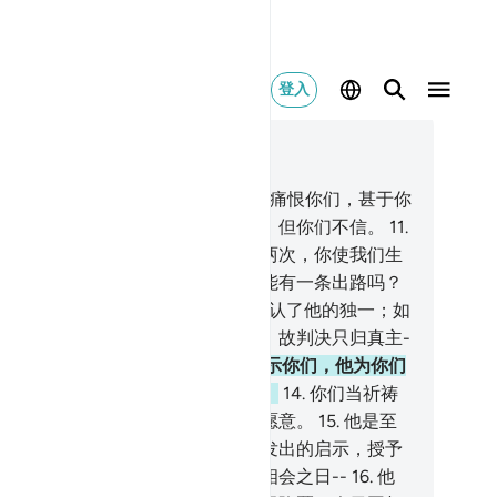
登入
合上下文阅读
0, 页 468, Juz 24
.
不信道者，必定要被召唤说：真主痛恨你们，甚于你
痛恨自身，因为你们曾被召至正信，但你们不信。
11
.
们要说：我们的主啊！你使我们死两次，你使我们生
次，故我们承认我们的罪过了。还能有一条出路吗？
.
这是因为祈祷真主的时候，你们否认了他的独一；如
以物配他，你们就承认那是合理的，故判决只归真主-
至尊至大的主。
13
.
他把他的迹象昭示你们，他为你们
云中降下给养；只有归依者能觉悟。
14
.
你们当祈祷
主，诚心顺服他，即使不信道者不愿意。
15
.
他是至
的，是有宝座的，他依自己的决定发出的启示，授予
所意欲的仆人，以便他警告众人以相会之日--
16
.
他