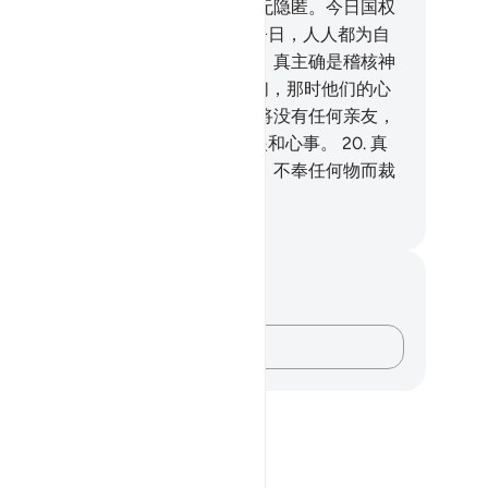
将出现之日，他们的事，对真主毫无隐匿。今日国权
谁的？是独一至尊的真主的。
17
.
今日，人人都为自
所做的而受报酬。今日，毫无亏枉，真主确是稽核神
的。
18
.
你应当以临近之日警告他们，那时他们的心
升到咽喉，他满腹忧愁。不义者，将没有任何亲友，
没有奏效的说情者。
19
.
他知道偷眼和心事。
20
.
真
本真理而裁判。他们舍他而崇拜的，不奉任何物而裁
。真主确是全聪的，确是全知的。
inese Translation (Simplified) - Ma Jain
记与反思
对这节经文没有任何笔记或感想。
记录你的想法……