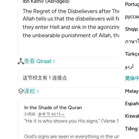
Ibn Kathir (Abridged)
Portu
The Regret of the Disbelievers after They enter
русск
Allah tells us that the disbelievers will feel re
they enter Hell and sink in the agonizing depth
Shqip
the unbearable punishment of Allah, they will 
ภาษา
Türkç
查看 Qiraat
اردو
这节经文有 1 连接点
简体
课程
Melay
Españ
In the Shade of the Quran
31周前
·
参考
节 40:13
Kiswah
"He it is who shows you His signs." (Verse 13)
Tiếng 
God's signs are seen in everything in the universe: i