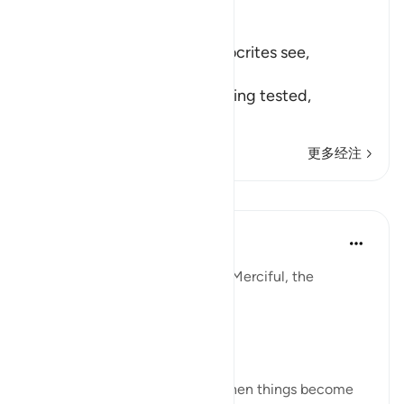
Ibn Kathir (Abridged)
Hypocrites suffer Afflictions
Allah says, do not these hypocrites see,
أَنَّهُمْ يُفْتَنُونَ
(that they are put in trial), being tested,
فِى كُلِّ عَامٍ م
…
阅读更多
更多经注
反思
Razia Zahra
3年前
·
参考
节 9:126-127, 9:111
In the Name of Allah the Most Merciful, the
Especially Merciful,
Perspective and goal.
Many in this world lose faith when things become