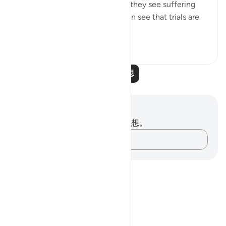
difficult. Many lose faith when they see suffering
around them. Selective few, can see that trials are
there for you to ru...
查看更多
19
3
阅读更多反思
笔记与反思
你对这节经文没有任何笔记或感想。
记录你的想法……