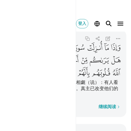
واذا ما انزلت سورة نظر 
登入
At-Tawbah
9:127
9:127
ﲅ
ﲆ
ﲇ
ﲈ
ﲉ
ﲊ
ﲋ
ﲌ
ﲍ
ﲎ
ﲏ
ﲐ
ﲑ
ﲒﲓ
ﲔ
ﲕ
ﲖ
ﲗ
ﲘ
ﲙ
ﲚ
ﲛ
当降示一章经的时候，他们面面相觑（说）：有人看
见你们吗？然后，他们就溜走了。真主已改变他们的
心，因为他们是不理解的民众。
逐字逐句
继续阅读