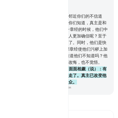
结合上下文阅读
章 9, 页 207, Juz 11
123
.
信道的人们啊！你们要讨伐邻近你们的不信道
者，使他们感觉到你们的严厉。你们知道，真主是和
克己者在一起的。
124
.
当降示一章经的时候，他们中
有人说：这章经使你们中的哪个人更加确信呢？至于
信道者，那章经使他们更加确信了。同时，他们是快
乐的。
125
.
至于心中有病者，那章经使他们污秽上加
污秽，他们至死不信道。
126
.
难道他们不知道吗？他
们每年受一两次考验，但总是不改悔，也不觉悟。
127
.
当降示一章经的时候，他们面面相觑（说）：有
人看见你们吗？然后，他们就溜走了。真主已改变他
们的心，因为他们是不理解的民众。
-
Chinese Translation (Simplified) - Ma Jain
阅读《古兰经注》