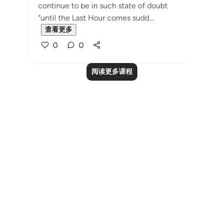
continue to be in such state of doubt
"until the Last Hour comes sudd...
查看更多
0
0
阅读更多课程
Notes
placeholders
close