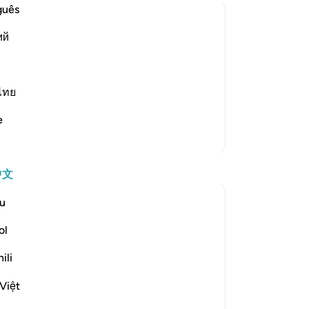
善
guês
将
ий
-
Ch
usion
in doubt concerning this Qur'an. This was
by Ibn Jarir.
笔
ไทย
你
ahid said: "
…
阅读更多
e
更多经注
反思
中文
Hana Alasry
u
7年前
·
ol
参考
节 22:52-55, 22:46, 22:17, 22:44, 22:8-9
ili
We see previous themes from other
verses reemerging in these verses (and
Việt
ones following).