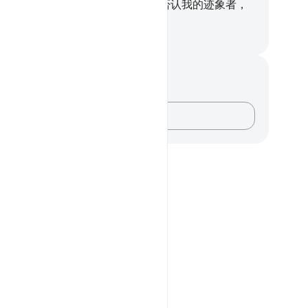
，将在极乐园中；
57
.
不信道而且否认我的迹象者，
受凌辱的刑罚。
inese Translation (Simplified) - Ma Jain
记与反思
对这节经文没有任何笔记或感想。
记录你的想法……