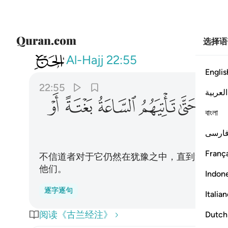
选择语
022
ولا يزال الذين كفروا في مرية منه
Al-Hajj
22:55
Englis
22:55
العربية
ﳄ
ﳅ
ﳆ
ﳇ
ﳈ
ﳉ
বাংলা
ارسی
França
不信道者对于它仍然在犹豫之中，直到复活时
他们。
Indon
逐字逐句
Italia
阅读《古兰经注》
Dutch