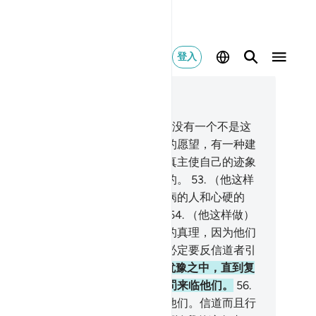
登入
合上下文阅读
2, 页 338, Juz 17
.
在你之前我所派遣的使者和先知，没有一个不是这
的：当他愿望的时候，恶魔对于他的愿望，有一种建
，但真主破除恶魔的建议，然后，真主使自己的迹象
为坚确的。真主是全知的，是至睿的。
53
.
（他这样
）以便他以恶魔建议的事考验有心病的人和心硬的
。不义者必陷于长远的分裂之中。
54
.
（他这样做）
便有学识者知道那是从你的主降示的真理，因为他们
仰它，而他们对他心怀谦逊。真主必定要反信道者引
正路。
55
.
不信道者对于它仍然在犹豫之中，直到复
时刻忽然降临他们，或破坏日的刑罚来临他们。
56
.
那日，主权只是真主的。他要判决他们。信道而且行