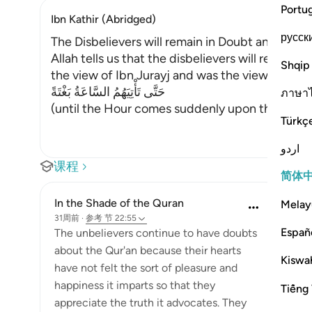
Portu
Ibn Kathir (Abridged)
русск
The Disbelievers will remain in Doubt and Conf
Allah tells us that the disbelievers will remain 
Shqip
the view of Ibn Jurayj and was the view favored 
حَتَّى تَأْتِيَهُمُ السَّاعَةُ بَغْتَةً
ภาษา
(until the Hour comes suddenly upon them,) Muj
Türkç
اردو
课程
简体
In the Shade of the Quran
Melay
31周前
·
参考
节 22:55
Españ
The unbelievers continue to have doubts
about the Qur'an because their hearts
Kiswah
have not felt the sort of pleasure and
happiness it imparts so that they
Tiếng 
appreciate the truth it advocates. They