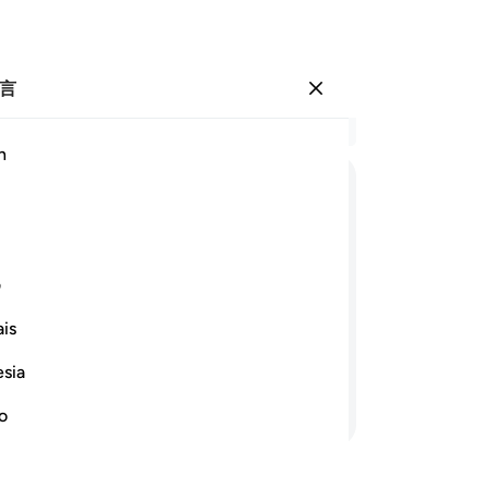
言
登入
结
h
章 2
52
ﲾ
ﲿ
ﳀ
ﳁ
ﳂ
ﳃ
样
议
ﳊ
ﳋ
ﳌ
ﳍ
ﳎ
成
ف
做
is
人
刻忽然降临他们，或破坏日的刑罚来临
以
esia
信
继续阅读
上
no
活
在