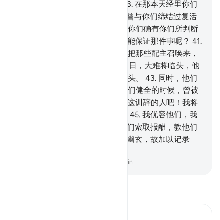
有一本可供你们诵习的天经，
38
.
在那本天经里你们
确有自己所选择的。
39
.
难道我曾与你们缔结过复活
日才满期的、坚定的盟约，因而你们确有你们所判断
的？
40
.
你问他们，他们中有谁能保证那件事呢？
41
.
难道他们有许多配主吗？教他们把那些配主召唤来，
如果 他们是诚实的人。
42
.
在那日，大难将临头，他
们将被召去叩头，而他们不能叩头。
43
.
同时，他们
身遭凌辱，不敢仰视。而过去他们健全的时候，曾被
召去叩头。
44
.
你让我惩治否认这训辞的人吧！我将
使他们不知不觉地渐趋於毁灭。
45
.
我优容他们，我
的计策确是周密的。
46
.
你向他们索取报酬，教他们
担负太重呢？
47
.
还是他们能知幽玄，故加以记录
呢？
-
Chinese Translation (Simplified) - Ma Jain
阅读《古兰经注》
Ibn Kathir (Abridged)