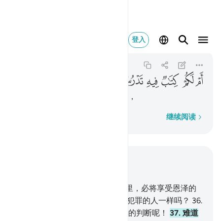
ام لكم كتاب فيه تدرسون
登入
Al-Qalam
68:37
68:37
ﳀ
ﳁ
ﳂ
ﳃ
ﳄ
ﳅ
难道有一本可供你们诵习的天经，
逐字逐句
继续阅读
结合上下文阅读
章 68, 页 565, Juz 29
34
.
敬畏的人们，在他们的主那里，必将享受恩泽的
乐园。
35
.
难道我使归顺的人像犯罪的人一样吗？
36
.
你们有甚么理由？你们怎么这样的判断呢！
37
.
难道