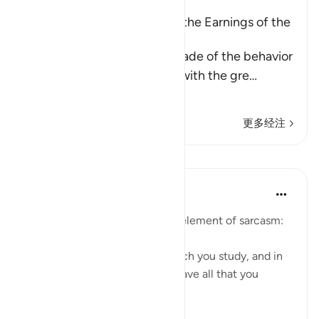
A Parable of the Removal of the Earnings of the
Disbelievers
This is a parable that Allah made of the behavior
of the Quraysh disbelievers with the gre
…
阅读更多
更多经注
课程
In the Shade of the Quran
31周前
·
参考
节 68:37-38
The surah moves on to add an element of sarcasm:
"Or have you a divine book which you study, and in
which you find that you shall have all that you
choose?" (Verses 37-38)