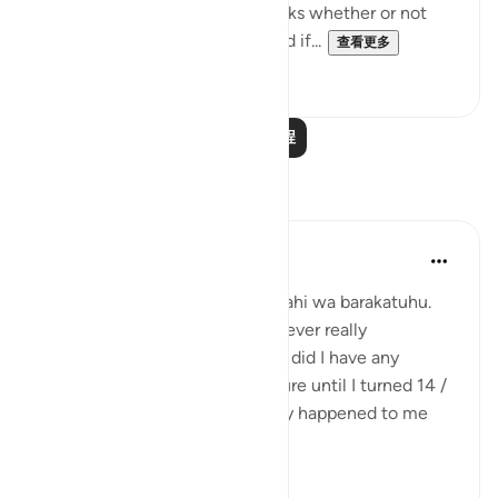
It is a sarcastic question that asks whether or not
the unbelievers have a book and if...
查看更多
0
0
阅读更多课程
反思
Maimona Aziz
12周前
·
参考
节 2:155-156, 68:37-39
Assalamualaikum wa rahmatullahi wa barakatuhu.
I’m 16, and Alhamdulillah. I’ve never really
experienced any great loss, nor did I have any
planning with regard to my future until I turned 14 /
15 yrs. I mean, it has never really happened to me
that I’ve plan...
查看更多
10
5